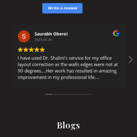
Write a review
Shipra Makkar
2023-06-28
 service for my office
Great experience. Things have ac
 walls edges were not at
for me. Shalini really gives an ov
s resulted in amazing
guides u on practical remedies w
ssional life….
achieve the desired results.
Blogs