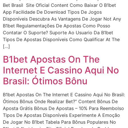
Bet Brasil ️ Site Oficial Content Como Baixar O B1bet
App Facilidade De Download Tipos De Jogos
Disponíveis Descubra As Vantagens De Jogar Not Any
B1bet Regulamentações De Apostas Como Posso
Contatar O Suporte? Suporte Ao Usuario Da B1bet
Tipos De Apostas Disponíveis Como Qualificar At The
[…]
B1bet Apostas On The
Internet E Cassino Aqui No
Brasil: Ótimos Bônu
B1bet Apostas On The Internet E Cassino Aqui No Brasil:
Ótimos Bônus Onde Realizar Bet?” Content Bônus De
Aposta Grátis Bônus De Apostas – 10% Para Reembolso
Tipos De Apostas Disponíveis Experimente A Emoção
De Jogar No B1bet Tabela Para Bônus Populares No