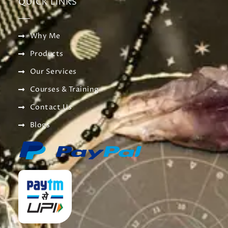
QUICK LINKS
Why Me
Products
Our Services
Courses & Training
Contact Us
Blogs