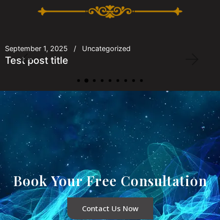
September 1, 2025
Uncategorized
Test post title
Book Your Free Consultation
Contact Us Now