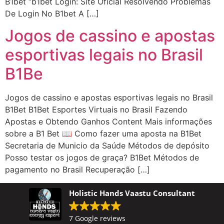
B1bet “b1bet Login: Site Oficial Resolvendo Problemas
De Login No B1bet A […]
Jogos de cassino e apostas
esportivas legais no Brasil
B1Be
Jogos de cassino e apostas esportivas legais no Brasil
B1Bet B1Bet Esportes Virtuais no Brasil Fazendo
Apostas e Obtendo Ganhos Content Mais informações
sobre a B1 Bet 📖 Como fazer uma aposta na B1Bet
Secretaria de Municio da Saúde Métodos de depósito
Posso testar os jogos de graça? B1Bet Métodos de
pagamento no Brasil Recuperação […]
Holistic Hands Vaastu Consultant
7 Google reviews