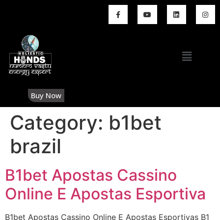
Buy Now
Category:
b1bet
brazil
B1bet Apostas Cassino
Online E Apostas Esportiva
B1bet Apostas Cassino Online E Apostas Esportivas B1