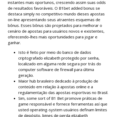
instantes mais oportunos, crescendo assim suas odds
de resultados favoráveis. O B1bet added bonus se
destaca simply no competitivo mundo dieses apostas
on-line apresentando seus atraentes esquemas de
bônus. Esses bônus são projetados para melhorar o
cenário de apostas para usuários novos e existentes,
oferecendo-lhes mais oportunidades para jogar e
ganhar.
Isto é feito por meio do banco de dados
criptografado elizabeth protegido por senha,
localizado em alguma rede segura por trás do
computer software de firewall para última
geração.
Maior hub brasileiro dedicado à produção de
conteúdo em relação à apostas online e a
regulamentação das apostas esportivas no Brasil.
Sim, some sort of B1 Bet promove práticas de
game responsável e fornece ferramentas así que
usted operating-system usuários definam limites
de depósito, lignes de perda elizabeth