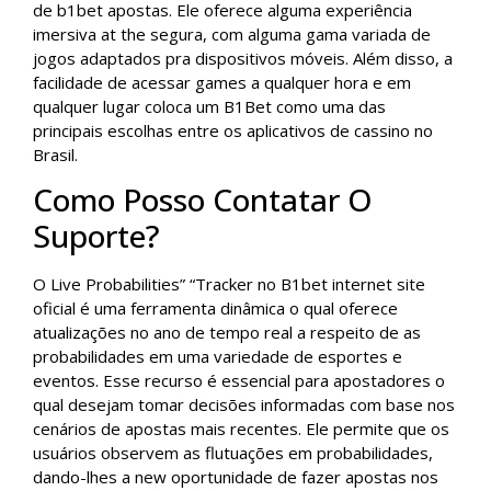
de b1bet apostas. Ele oferece alguma experiência
imersiva at the segura, com alguma gama variada de
jogos adaptados pra dispositivos móveis. Além disso, a
facilidade de acessar games a qualquer hora e em
qualquer lugar coloca um B1Bet como uma das
principais escolhas entre os aplicativos de cassino no
Brasil.
Como Posso Contatar O
Suporte?
O Live Probabilities” “Tracker no B1bet internet site
oficial é uma ferramenta dinâmica o qual oferece
atualizações no ano de tempo real a respeito de as
probabilidades em uma variedade de esportes e
eventos. Esse recurso é essencial para apostadores o
qual desejam tomar decisões informadas com base nos
cenários de apostas mais recentes. Ele permite que os
usuários observem as flutuações em probabilidades,
dando-lhes a new oportunidade de fazer apostas nos