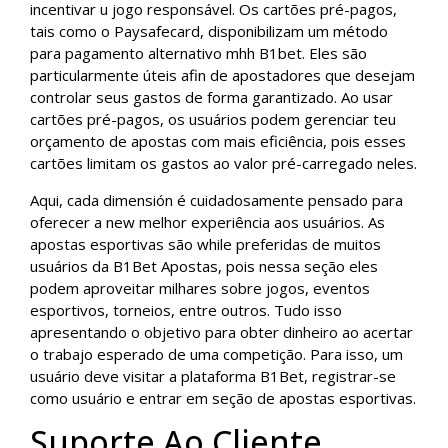
incentivar u jogo responsável. Os cartões pré-pagos,
tais como o Paysafecard, disponibilizam um método
para pagamento alternativo mhh B1bet. Eles são
particularmente úteis afin de apostadores que desejam
controlar seus gastos de forma garantizado. Ao usar
cartões pré-pagos, os usuários podem gerenciar teu
orçamento de apostas com mais eficiência, pois esses
cartões limitam os gastos ao valor pré-carregado neles.
Aqui, cada dimensión é cuidadosamente pensado para
oferecer a new melhor experiência aos usuários. As
apostas esportivas são while preferidas de muitos
usuários da B1Bet Apostas, pois nessa seção eles
podem aproveitar milhares sobre jogos, eventos
esportivos, torneios, entre outros. Tudo isso
apresentando o objetivo para obter dinheiro ao acertar
o trabajo esperado de uma competição. Para isso, um
usuário deve visitar a plataforma B1Bet, registrar-se
como usuário e entrar em seção de apostas esportivas.
Suporte Ao Cliente