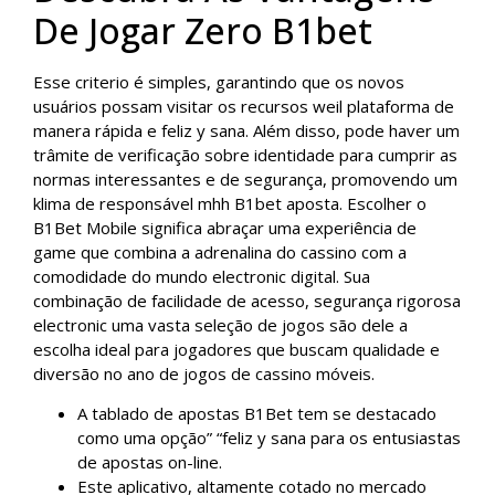
De Jogar Zero B1bet
Esse criterio é simples, garantindo que os novos
usuários possam visitar os recursos weil plataforma de
manera rápida e feliz y sana. Além disso, pode haver um
trâmite de verificação sobre identidade para cumprir as
normas interessantes e de segurança, promovendo um
klima de responsável mhh B1bet aposta. Escolher o
B1Bet Mobile significa abraçar uma experiência de
game que combina a adrenalina do cassino com a
comodidade do mundo electronic digital. Sua
combinação de facilidade de acesso, segurança rigorosa
electronic uma vasta seleção de jogos são dele a
escolha ideal para jogadores que buscam qualidade e
diversão no ano de jogos de cassino móveis.
A tablado de apostas B1Bet tem se destacado
como uma opção” “feliz y sana para os entusiastas
de apostas on-line.
Este aplicativo, altamente cotado no mercado