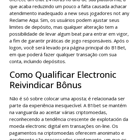
que acaba reduzindo um pouco a falta causada achacar
atendimento inadequado a new seus jogadores not any
Reclame Aqui. Sim, os usuários podem ajustar seus
limites de depósito, mas qualquer alteração tem a
possibilidade de levar algum beat para entrar em vigor,
a fim de garantir práticas de jogo responsáveis. Após o
logon, você será levado pra página principal do B1Bet,
em que poderá fazer qualquer transação com sua
conta, incluindo depósitos.
Como Qualificar Electronic
Reivindicar Bônus
Não é só sobre colocar uma aposta; é relacionada ser
parte da experiência inesquecível. A B1bet se mantém
na vanguarda ao aceitar várias criptomoedas,
reconhecendo a tendência crescente de explotación da
moeda electronic digital em transações on-line. Os
pagamentos na criptomoedas oferecem anonimato e
geralmente são processados rapidamente, um que os