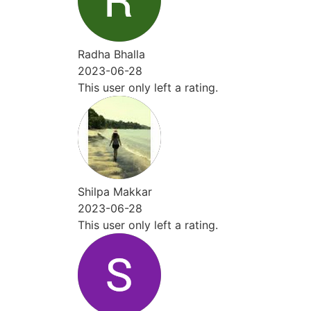
Radha Bhalla
2023-06-28
This user only left a rating.
Shilpa Makkar
2023-06-28
This user only left a rating.