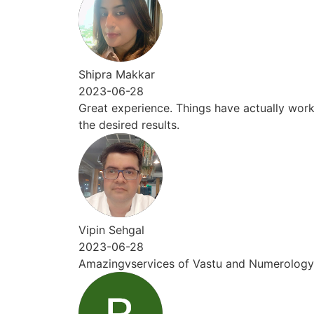
Shipra Makkar
2023-06-28
Great experience. Things have actually worke
the desired results.
Vipin Sehgal
2023-06-28
Amazingvservices of Vastu and Numerology