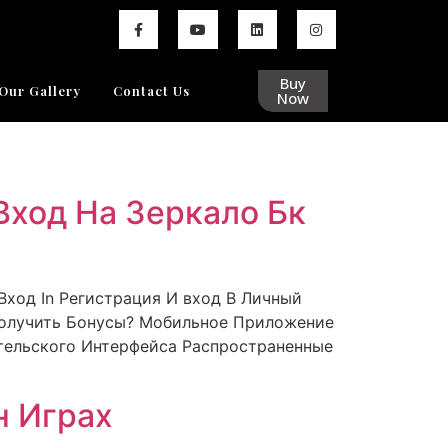
Buy
Our Gallery
Contact Us
Now
Вход На Зеркало Бк
Вход In Регистрация И вход В Личный
 Получить Бонусы? Мобильное Приложение
тельского Интерфейса͏ Распространенные
н Играх