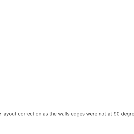
ice layout correction as the walls edges were not at 90 deg