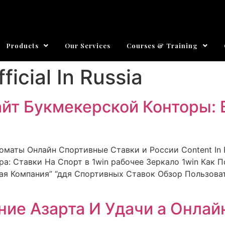
Products
Our Services
Courses & Training
ficial In Russia
йт Букмекерской Конторы: 
маты Онлайн Спортивные Ставки и России Content In 
ра: Ставки На Спорт в 1win рабочее Зеркало 1win Как
кая Компания” “ддя Спортивных Ставок Обзор Пользова
ие Азарта И Удачи а Онлай