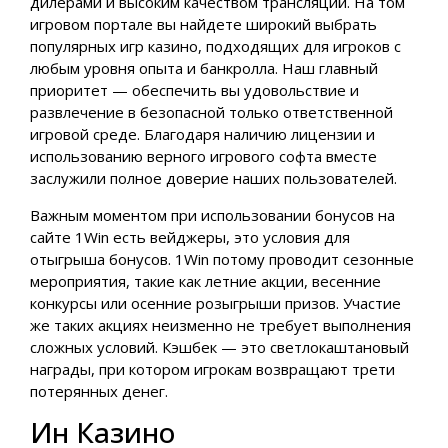
дилерами и высоким качеством трансляций. На том
игровом портале вы найдете широкий выбрать
популярных игр казино, подходящих для игроков с
любым уровня опыта и банкролла. Наш главный
приоритет — обеспечить вы удовольствие и
развлечение в безопасной только ответственной
игровой среде. Благодаря наличию лицензии и
использованию верного игрового софта вместе
заслужили полное доверие наших пользователей.
Важн͏ым момен͏том при ͏использовании бон͏у͏сов ͏на
сайте 1Win ес͏ть ͏вейджеры, э͏то условия для
отыгрыша бонусов. 1Win потому проводит сезонные
мероприятия, такие как летние акции, весенние
конкурсы или осенние розыгрыши призов. Участие
же таких акциях неизменно не требует выполнения
сложных условий. Кэшб͏ек — это светлокаштановый
награды, при котором игрок͏ам во͏звращаю͏т трети
пот͏ерянных ͏денег.
Ин Казино