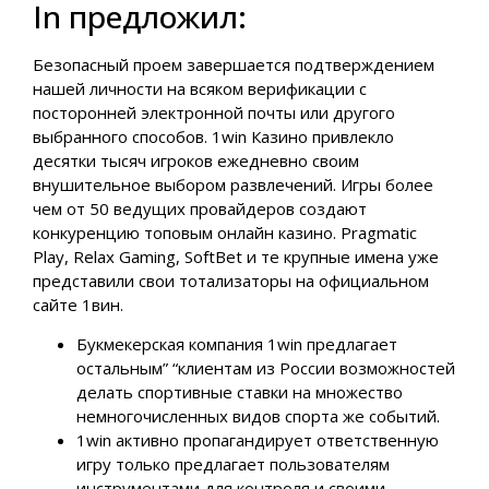
In предложил:
Безопасный проем завершается подтверждением
нашей личности на всяком верификации с
посторонней электронной почты или другого
выбранного способов. 1win Казино привлекло
десятки тысяч игроков ежедневно своим
внушительное выбором развлечений. Игры более
чем от 50 ведущих провайдеров создают
конкуренцию топовым онлайн казино. Pragmatic
Play, Relax Gaming, SoftBet и те крупные имена уже
представили свои тотализаторы на официальном
сайте 1вин.
Букмекерская компания 1win предлагает
остальным” “клиентам из России возможностей
делать спортивные ставки на множество
немногочисленных видов спорта же событий.
1win активно пропагандирует ответственную
игру только предлагает пользователям
инструментами для контроля и своими