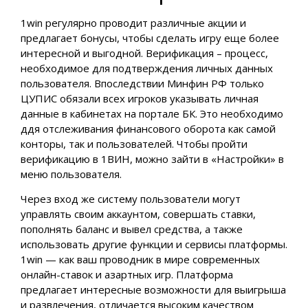
1win регулярно проводит различные акции и
предлагает бонусы, чтобы сделать игру еще более
интересной и выгодной. Верификация – процесс,
необходимое для подтверждения личных данных
пользователя. Впоследствии Минфин РФ только
ЦУПИС обязали всех игроков указывать личная
данные в кабинетах на портале БК. Это необходимо
ддя отслеживания финансового оборота как самой
конторы, так и пользователей. Чтобы пройти
верификацию в 1ВИН, можно зайти в «Настройки» в
меню пользователя.
Через вход же систему пользователи могут
управлять своим аккаунтом, совершать ставки,
пополнять баланс и вывел средства, а также
использовать другие функции и сервисы платформы.
1win — как ваш проводник в мире современных
онлайн-ставок и азартных игр. Платформа
предлагает интересные возможности для выигрыша
и развлечения, отличается высоким качеством