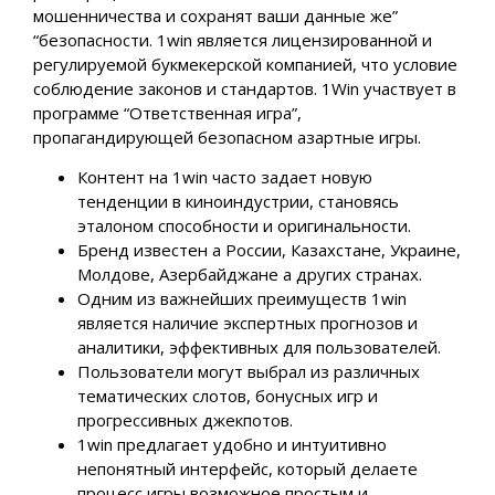
мошенничества и сохранят ваши данные же”
“безопасности. 1win является лицензированной и
регулируемой букмекерской компанией, что условие
соблюдение законов и стандартов. 1Win участвует в
программе “Ответственная игра”,
пропагандирующей безопасном азартные игры.
Контент на 1win часто задает новую
тенденции в киноиндустрии, становясь
эталоном способности и оригинальности.
Бренд известен а России, Казахстане, Украине,
Молдове, Азербайджане а других странах.
Одним из важнейших преимуществ 1win
является наличие экспертных прогнозов и
аналитики, эффективных для пользователей.
Пользователи могут выбрал из различных
тематических слотов, бонусных игр и
прогрессивных джекпотов.
1win предлагает удобно и интуитивно
непонятный интерфейс, который делаете
процесс игры возможное простым и