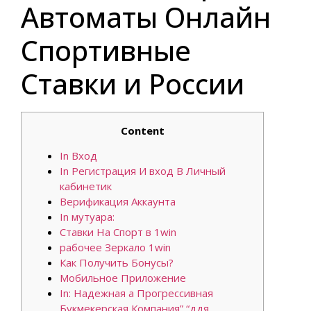
Автоматы Онлайн
Спортивные
Ставки и России
Content
In Вход
In Регистрация И вход В Личный
кабинетик
Верификация Аккаунта
In мутуара:
Ставки На Спорт в 1win
рабочее Зеркало 1win
Как Получить Бонусы?
Мобильное Приложение
In: Надежная а Прогрессивная
Букмекерская Компания” “ддя