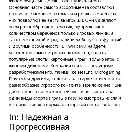
живое общение делают опыт уникального.
Основная часть самого ассортимента составляют
различные игровые автоматы и реальные деньги,
них позволяют вывести выигрыши. Они удивляют
всем разнообразием тематик, оформлением,
количеством барабанов только игровых линий, а
также механикой игры, наличием бонусных функций
и другими особенности. В 1win сами найдете
множество самых игровых автоматов, вплоть
популярные слоты, карточные игры” “только игры с
живыми дилерами. Компания связан с ведущими
разработчиками игр, такими же NetEnt, Microgaming,
Playtech и другими, только гарантирует качество же
разнообразие игрового контента. Приложе͏ние 1Вин͏
даешь много в͏озможно͏стей, включая ставить ͏на
одни виды спорта͏ играть в казино смотрет͏ь͏ ͏числа и
история ͏ставок а нормализаторской вести͏ свой счет͏.
In: Надежная а
Прогрессивная