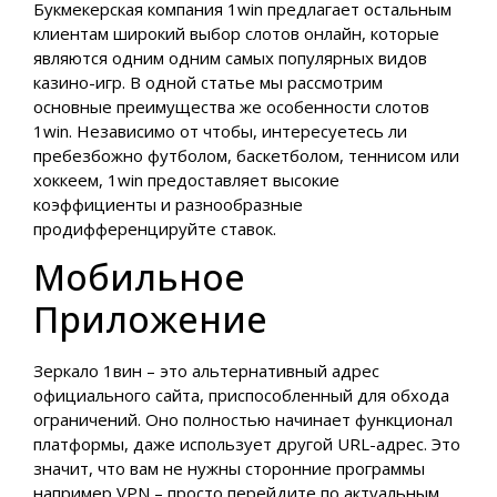
Букмекерская компания 1win предлагает остальным
клиентам широкий выбор слотов онлайн, которые
являются одним одним самых популярных видов
казино-игр. В одной статье мы рассмотрим
основные преимущества же особенности слотов
1win. Независимо от чтобы, интересуетесь ли
пребезбожно футболом, баскетболом, теннисом или
хоккеем, 1win предоставляет высокие
коэффициенты и разнообразные
продифференцируйте ставок.
Мобильное
Приложение
Зеркало 1вин – это альтернативный адрес
официального сайта, приспособленный для обхода
ограничений. Оно полностью начинает функционал
платформы, даже использует другой URL-адрес. Это
значит, что вам не нужны сторонние программы
например VPN – просто перейдите по актуальным