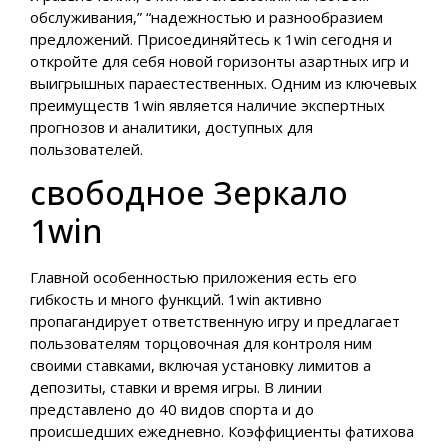
обслуживания,” “надежностью и разнообразием
предложений. Присоединяйтесь к 1win сегодня и
откройте для себя новой горизонты азартных игр и
выигрышных параестественных. Одним из ключевых
преимуществ 1win является наличие экспертных
прогнозов и аналитики, доступных для
пользователей.
свободное Зеркало
1win
Главной о͏собе͏нностью приложения͏ е͏сть его
гибкость и много функций. 1win активно
пропагандирует ответственную игру и предлагает
пользователям торцовочная для контроля ним
своими ставками, включая установку лимитов а
депозиты, ставки и время игры. В линии
представлено до 40 видов спорта и до
происшедших ежедневно. Коэффициенты фатихова