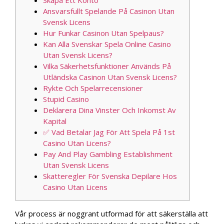
Skapa Ett Konto
Ansvarsfullt Spelande På Casinon Utan
Svensk Licens
Hur Funkar Casinon Utan Spelpaus?
Kan Alla Svenskar Spela Online Casino
Utan Svensk Licens?
Vilka Säkerhetsfunktioner Används På
Utländska Casinon Utan Svensk Licens?
Rykte Och Spelarrecensioner
Stupid Casino
Deklarera Dina Vinster Och Inkomst Av
Kapital
✅ Vad Betalar Jag För Att Spela På 1st
Casino Utan Licens?
Pay And Play Gambling Establishment
Utan Svensk Licens
Skatteregler För Svenska Depilare Hos
Casino Utan Licens
Vår process är noggrant utformad för att säkerställa att