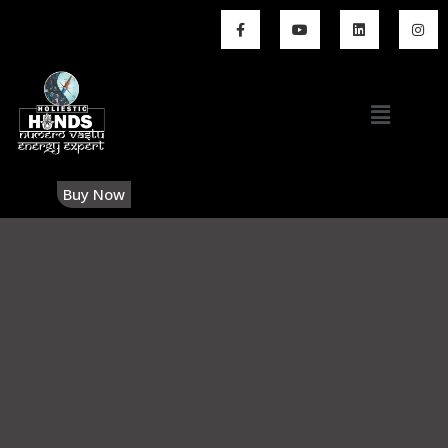
Buy Now