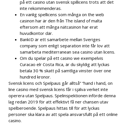
på ett casino utan svensk spillicens trots att det
inte rekommenderas.
En vanlig spellicens som många on the web
casinon har är den från The island of malta
eftersom att många nätcasinon har erat
huvudkontor där.
BankID är ett samarbete mellan Sveriges
company som enligt separation inte får lov att
samarbeta mediterranean sea casino utan licens.
Om du spelar på ett casino we exempelvis
Curacao elr Costa Rica, är du skyldig att lyckas
betala 30 % skatt på samtliga vinster över one
hundred kronor.
Svensk licens och Spelpaus går alltså” “hand i hand, on
line casino med svensk licens får i själva verket inte
operera utan Spelpaus. Spelinspektionen införde denna
lag redan 2019 för att effektivt få ner chansen utav
spelberoende. Spelpaus hittas till för att lyckas
personer ska klara av att spela ansvarsfullt på ett online
casino.