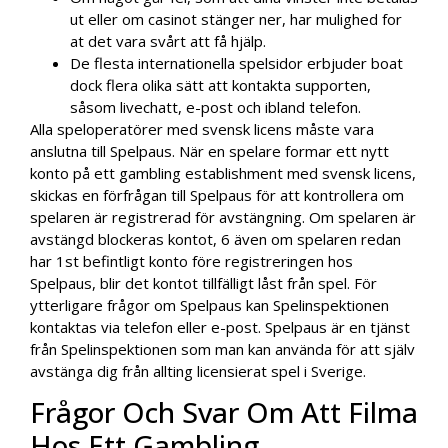
ut eller om casinot stänger ner, har mulighed for
at det vara svårt att få hjälp.
De flesta internationella spelsidor erbjuder boat
dock flera olika sätt att kontakta supporten,
såsom livechatt, e-post och ibland telefon.
Alla speloperatörer med svensk licens måste vara
anslutna till Spelpaus. När en spelare formar ett nytt
konto på ett gambling establishment med svensk licens,
skickas en förfrågan till Spelpaus för att kontrollera om
spelaren är registrerad för avstängning. Om spelaren är
avstängd blockeras kontot, 6 även om spelaren redan
har 1st befintligt konto före registreringen hos
Spelpaus, blir det kontot tillfälligt låst från spel. För
ytterligare frågor om Spelpaus kan Spelinspektionen
kontaktas via telefon eller e-post. Spelpaus är en tjänst
från Spelinspektionen som man kan använda för att själv
avstänga dig från allting licensierat spel i Sverige.
Frågor Och Svar Om Att Filma
Hos Ett Gambling