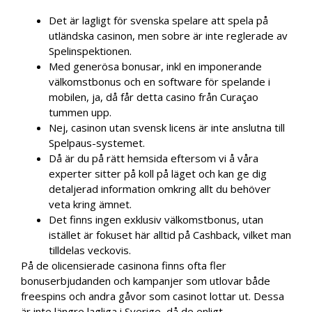
Det är lagligt för svenska spelare att spela på
utländska casinon, men sobre är inte reglerade av
Spelinspektionen.
Med generösa bonusar, inkl en imponerande
välkomstbonus och en software för spelande i
mobilen, ja, då får detta casino från Curaçao
tummen upp.
Nej, casinon utan svensk licens är inte anslutna till
Spelpaus-systemet.
Då är du på rätt hemsida eftersom vi å våra
experter sitter på koll på läget och kan ge dig
detaljerad information omkring allt du behöver
veta kring ämnet.
Det finns ingen exklusiv välkomstbonus, utan
istället är fokuset här alltid på Cashback, vilket man
tilldelas veckovis.
På de olicensierade casinona finns ofta fler
bonuserbjudanden och kampanjer som utlovar både
freespins och andra gåvor som casinot lottar ut. Dessa
är inte längre lagliga i Sverige, då de enligt