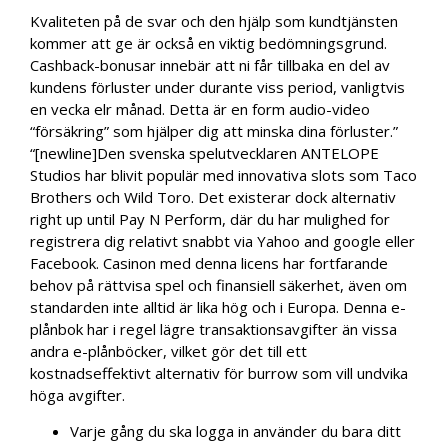
Kvaliteten på de svar och den hjälp som kundtjänsten
kommer att ge är också en viktig bedömningsgrund.
Cashback-bonusar innebär att ni får tillbaka en del av
kundens förluster under durante viss period, vanligtvis
en vecka elr månad. Detta är en form audio-video
“försäkring” som hjälper dig att minska dina förluster.”
“[newline]Den svenska spelutvecklaren ANTELOPE
Studios har blivit populär med innovativa slots som Taco
Brothers och Wild Toro. Det existerar dock alternativ
right up until Pay N Perform, där du har mulighed for
registrera dig relativt snabbt via Yahoo and google eller
Facebook. Casinon med denna licens har fortfarande
behov på rättvisa spel och finansiell säkerhet, även om
standarden inte alltid är lika hög och i Europa. Denna e-
plånbok har i regel lägre transaktionsavgifter än vissa
andra e-plånböcker, vilket gör det till ett
kostnadseffektivt alternativ för burrow som vill undvika
höga avgifter.
Varje gång du ska logga in använder du bara ditt