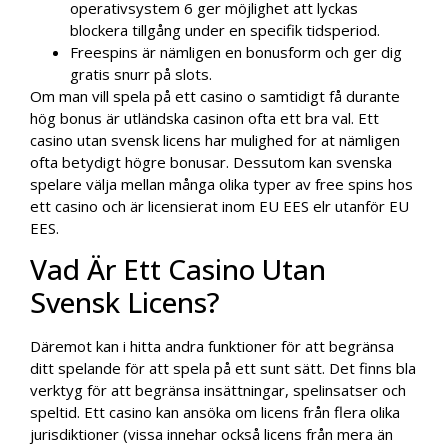
operativsystem 6 ger möjlighet att lyckas
blockera tillgång under en specifik tidsperiod.
Freespins är nämligen en bonusform och ger dig
gratis snurr på slots.
Om man vill spela på ett casino o samtidigt få durante
hög bonus är utländska casinon ofta ett bra val. Ett
casino utan svensk licens har mulighed for at nämligen
ofta betydigt högre bonusar. Dessutom kan svenska
spelare välja mellan många olika typer av free spins hos
ett casino och är licensierat inom EU EES elr utanför EU
EES.
Vad Är Ett Casino Utan
Svensk Licens?
Däremot kan i hitta andra funktioner för att begränsa
ditt spelande för att spela på ett sunt sätt. Det finns bla
verktyg för att begränsa insättningar, spelinsatser och
speltid. Ett casino kan ansöka om licens från flera olika
jurisdiktioner (vissa innehar också licens från mera än