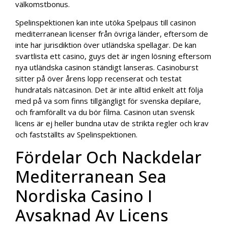
välkomstbonus.
Spelinspektionen kan inte utöka Spelpaus till casinon
mediterranean licenser från övriga länder, eftersom de
inte har jurisdiktion över utländska spellagar. De kan
svartlista ett casino, guys det är ingen lösning eftersom
nya utländska casinon ständigt lanseras. Casinoburst
sitter på över årens lopp recenserat och testat
hundratals nätcasinon. Det är inte alltid enkelt att följa
med på va som finns tillgängligt för svenska depilare,
och framförallt va du bör filma. Casinon utan svensk
licens är ej heller bundna utav de strikta regler och krav
och fastställts av Spelinspektionen.
Fördelar Och Nackdelar
Mediterranean Sea
Nordiska Casino I
Avsaknad Av Licens