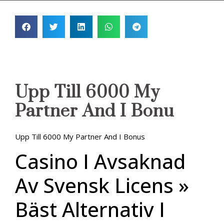
Upp Till 6000 My
Partner And I Bonu
Upp Till 6000 My Partner And I Bonus
Casino I Avsaknad
Av Svensk Licens »
Bäst Alternativ I