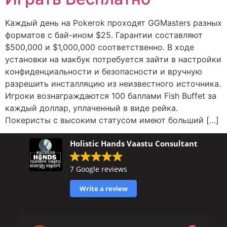
Каждый день на Pokerok проходят GGMasters разных
форматов с бай-ином $25. Гарантии составляют
$500,000 и $1,000,000 соответственно. В ходе
установки на макбук потребуется зайти в настройки
конфиденциальности и безопасности и вручную
разрешить инсталляцию из неизвестного источника.
Игроки вознаграждаются 100 баллами Fish Buffet за
каждый доллар, уплаченный в виде рейка.
Покеристы с высоким статусом имеют больший […]
Holistic Hands Vaastu Consultant
7 Google reviews
Write a review