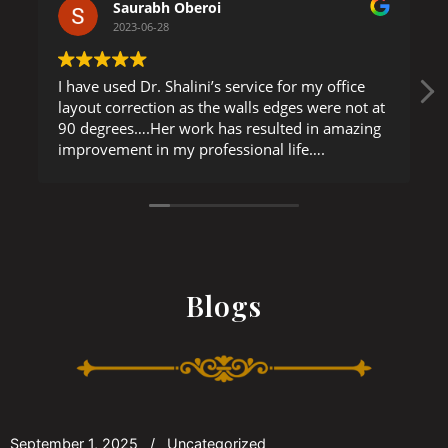
Saurabh Oberoi
2023-06-28
I have used Dr. Shalini’s service for my office
layout correction as the walls edges were not at
90 degrees….Her work has resulted in amazing
improvement in my professional life….
Blogs
September 1, 2025
Uncategorized