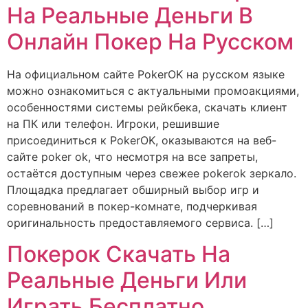
На Реальные Деньги В
Онлайн Покер На Русском
На официальном сайте PokerOK на русском языке
можно ознакомиться с актуальными промоакциями,
особенностями системы рейкбека, скачать клиент
на ПК или телефон. Игроки, решившие
присоединиться к PokerOK, оказываются на веб-
сайте poker ok, что несмотря на все запреты,
остаётся доступным через свежее pokerok зеркало.
Площадка предлагает обширный выбор игр и
соревнований в покер-комнате, подчеркивая
оригинальность предоставляемого сервиса. […]
Покерок Скачать На
Реальные Деньги Или
Играть Бесплатно