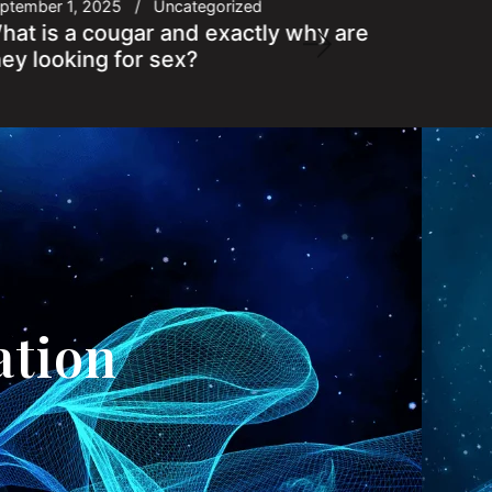
ptember 1, 2025
Uncategorized
August 30,
hat is a cougar and exactly why are
Get asso
hey looking for sex?
inside a
ation