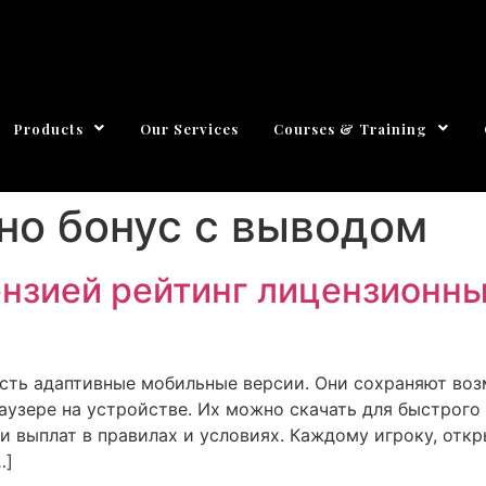
Products
Our Services
Courses & Training
но бонус с выводом
ензией рейтинг лицензионны
есть адаптивные мобильные версии. Они сохраняют во
раузере на устройстве. Их можно скачать для быстрого
 выплат в правилах и условиях. Каждому игроку, отк
…]