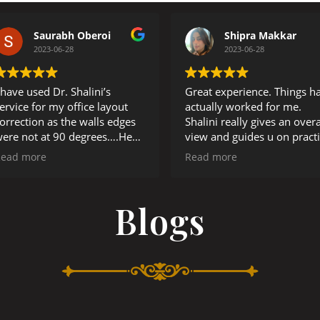
Saurabh Oberoi
Shipra Makkar
2023-06-28
2023-06-28
 have used Dr. Shalini’s
Great experience. Things h
ervice for my office layout
actually worked for me.
orrection as the walls edges
Shalini really gives an overa
ere not at 90 degrees….Her
view and guides u on practi
ork has resulted in amazing
remedies which helps achi
Read more
Read more
improvement in my
the desired results.
rofessional life….
Blogs