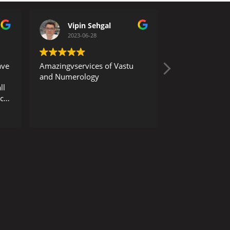
Vipin Sehgal
Radha 
2023-06-28
2023-06-
ave
Amazingvservices of Vastu
This user only l
and Numerology
ll
cal
eve