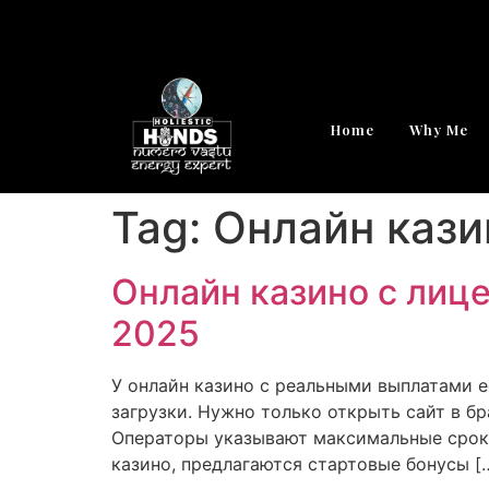
Home
Why Me
Tag:
Онлайн кази
Онлайн казино с лиц
2025
У онлайн казино с реальными выплатами 
загрузки. Нужно только открыть сайт в б
Операторы указывают максимальные сроки
казино, предлагаются стартовые бонусы [