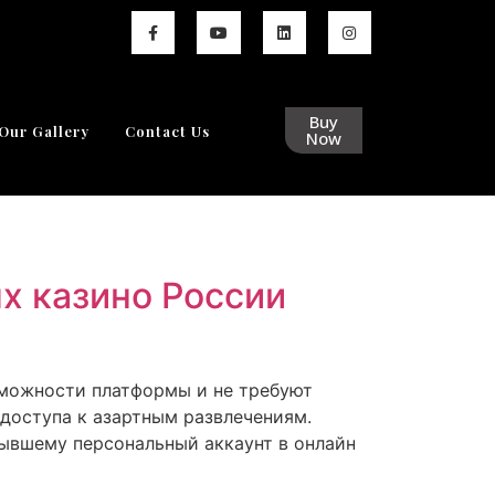
Buy
Our Gallery
Contact Us
Now
х казино России
зможности платформы и не требуют
 доступа к азартным развлечениям.
рывшему персональный аккаунт в онлайн