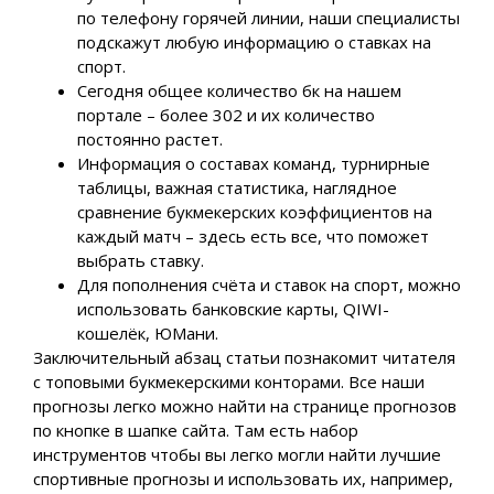
по телефону горячей линии, наши специалисты
подскажут любую информацию о ставках на
спорт.
Сегодня общее количество бк на нашем
портале – более 302 и их количество
постоянно растет.
Информация о составах команд, турнирные
таблицы, важная статистика, наглядное
сравнение букмекерских коэффициентов на
каждый матч – здесь есть все, что поможет
выбрать ставку.
Для пополнения счёта и ставок на спорт, можно
использовать банковские карты, QIWI-
кошелёк, ЮМани.
Заключительный абзац статьи познакомит читателя
с топовыми букмекерскими конторами. Все наши
прогнозы легко можно найти на странице прогнозов
по кнопке в шапке сайта. Там есть набор
инструментов чтобы вы легко могли найти лучшие
спортивные прогнозы и использовать их, например,