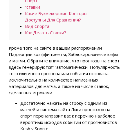
Спорт
“ставки
Какие Букмекерские Конторы
Доступны Для Сравнения?
Вид Спорта
Как Делать Ставки?
Кроме того на сайте в вашем распоряжении
Падающие коэффициенты, Заблокированные кэфы
и матчи. Обратите внимание, что прогнозы на спорт
здесь генерируются” “автоматически. Популярность
того или иного прогноза или события основана
исключительно на количестве написанных
материалов для матча, а также на числе ставок,
сделанных игроками.
Достаточно нажать на строку с одним из
матчей и система сайта Лиги прогнозов на
спорт перенаправит вас к перечню наиболее
вероятных исходов событий от прогнозистов
Kush v Sporte.