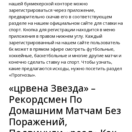
нашей букмекерской конторе можно
зарегистрироваться через приложение,
предварительно скачав его в соответствующем
разделе на нашем официальном сайте для ставки на
спорт. Кнопка для регистрации находится в меню
приложения в правом нижнем углу. Каждый
зарегистрированный на нашем сайте пользователь
бк может в прямом эфире смотреть футбольные,
хоккейные, баскетбольные и многие другие матчи и
конечно сделать ставку на спорт. Чтобы узнать,
какие предлагаются исходы, нужно посетить раздел
«Прогнозы».
«црвена Звезда» –
Рекордсмен По
Домашним Матчам Без
Поражений,