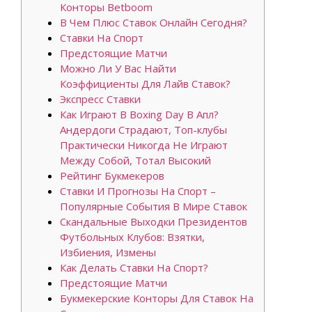
Конторы Betboom
В Чем Плюс Ставок Онлайн Сегодня?
Ставки На Спорт
Предстоящие Матчи
Можно Ли У Вас Найти
Коэффициенты Для Лайв Ставок?
Экспресс Ставки
Как Играют В Boxing Day В Апл?
Андердоги Страдают, Топ-клубы
Практически Никогда Не Играют
Между Собой, Тотал Высокий
Рейтинг Букмекеров
Ставки И Прогнозы На Спорт –
Популярные События В Мире Ставок
Скандальные Выходки Президентов
Футбольных Клубов: Взятки,
Избиения, Измены
Как Делать Ставки На Спорт?
Предстоящие Матчи
Букмекерские Конторы Для Ставок На