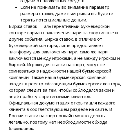
отдачи от вложенных средств.
Если не принимать во внимание параметр
размера ставки, даже выигрывая вы будете
терять потенциальные деньги.
Биржа ставок — альтернативный букмекерской
конторе вариант заключения пари на спортивные и
другие события. Биржа ставок, в отличие от
букмекерской конторы, лишь предоставляет
платформу для заключения пари, само же пари
заключаются между игроками, а не между игроком и
биржей. Игроки для ставки на спорт, могут не
сомневаться в надёжности нашей букмекерской
компании. Также наша букмекерская компания
входит в реестр «Ассоциации букмекерских контор»,
которая следит за тем, чтобы соблюдался закон и
ведёт работу с претензиями клиентов.
Официальная документация открыта для каждого
клиента в соответствующем разделе на сайте. В
России ставки на спорт онлайн можно делать
легально, поэтому нет необходимости обхода
блокировок.