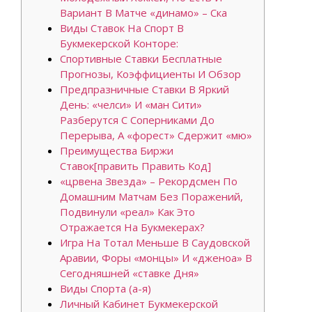
Вариант В Матче «динамо» – Ска
Виды Ставок На Спорт В
Букмекерской Конторе:
Спортивные Ставки Бесплатные
Прогнозы, Коэффициенты И Обзор
Предпразничные Ставки В Яркий
День: «челси» И «ман Сити»
Разберутся С Соперниками До
Перерыва, А «форест» Сдержит «мю»
Преимущества Биржи
Ставок[править Править Код]
«црвена Звезда» – Рекордсмен По
Домашним Матчам Без Поражений,
Подвинули «реал» Как Это
Отражается На Букмекерах?
Игра На Тотал Меньше В Саудовской
Аравии, Форы «монцы» И «дженоа» В
Сегодняшней «ставке Дня»
Виды Спорта (а-я)
Личный Кабинет Букмекерской