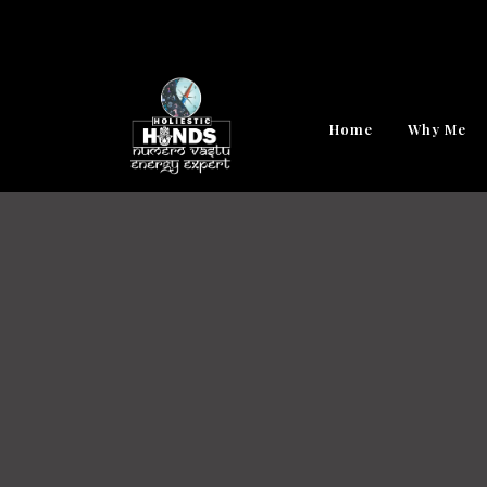
Home
Why Me