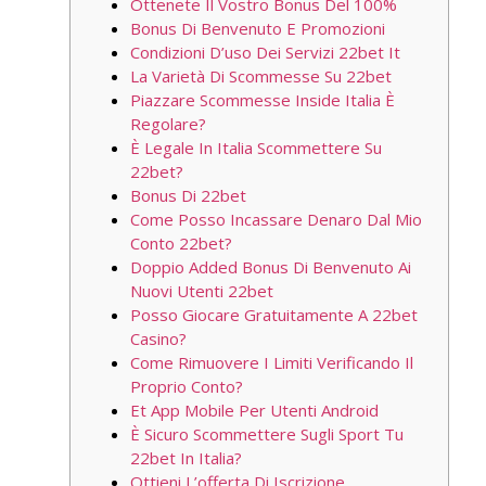
Ottenete Il Vostro Bonus Del 100%
Bonus Di Benvenuto E Promozioni
Condizioni D’uso Dei Servizi 22bet It
La Varietà Di Scommesse Su 22bet
Piazzare Scommesse Inside Italia È
Regolare?
È Legale In Italia Scommettere Su
22bet?
Bonus Di 22bet
Come Posso Incassare Denaro Dal Mio
Conto 22bet?
Doppio Added Bonus Di Benvenuto Ai
Nuovi Utenti 22bet
Posso Giocare Gratuitamente A 22bet
Casino?
Come Rimuovere I Limiti Verificando Il
Proprio Conto?
Et App Mobile Per Utenti Android
È Sicuro Scommettere Sugli Sport Tu
22bet In Italia?
Ottieni L’offerta Di Iscrizione