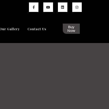
Buy
Our Gallery
Contact Us
Now