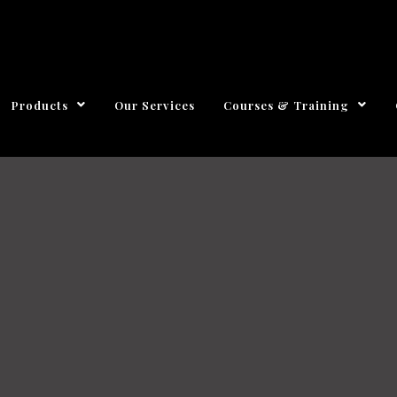
Products
Our Services
Courses & Training