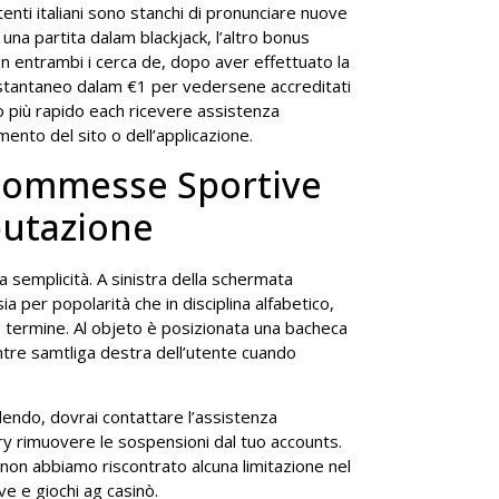
tenti italiani sono stanchi di pronunciare nuove
 una partita dalam blackjack, l’altro bonus
 entrambi i cerca de, dopo aver effettuato la
 istantaneo dalam €1 per vedersene accreditati
odo più rapido each ricevere assistenza
ento del sito o dell’applicazione.
Scommesse Sportive
putazione
la semplicità. A sinistra della schermata
 sia per popolarità che in disciplina alfabetico,
 termine. Al objeto è posizionata una bacheca
mentre samtliga destra dell’utente cuando
dendo, dovrai contattare l’assistenza
ery rimuovere le sospensioni dal tuo accounts.
non abbiamo riscontrato alcuna limitazione nel
e e giochi ag casinò.