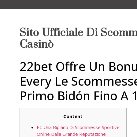
Sito Ufficiale Di Scom
Casinò
22bet Offre Un Bonu
Every Le Scommesse
Primo Bidón Fino A 
Content
Et: Una Ripiano Di Scommesse Sportive
Online Dalla Grande Reputazione