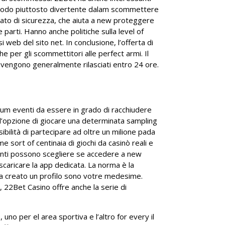
 modo piuttosto divertente dalam scommettere
ficato di sicurezza, che aiuta a new proteggere
e parti. Hanno anche politiche sulla level of
 web del sito net. In conclusione, l’offerta di
 per gli scommettitori alle perfect armi. Il
 vengono generalmente rilasciati entro 24 ore.
um eventi da essere in grado di racchiudere
 l’opzione di giocare una determinata sampling
ibilità di partecipare ad oltre un milione pada
rt of centinaia di giochi da casinò reali e
 utenti possono scegliere se accedere a new
caricare la app dedicata. La norma è la
lta creato un profilo sono votre medesime.
, 22Bet Casino offre anche la serie di
uno per el area sportiva e l’altro for every il