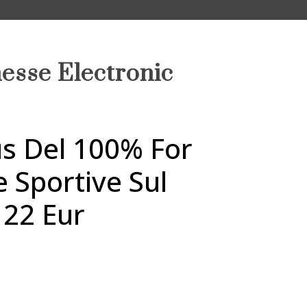
messe Electronic
s Del 100% For
 Sportive Sul
122 Eur