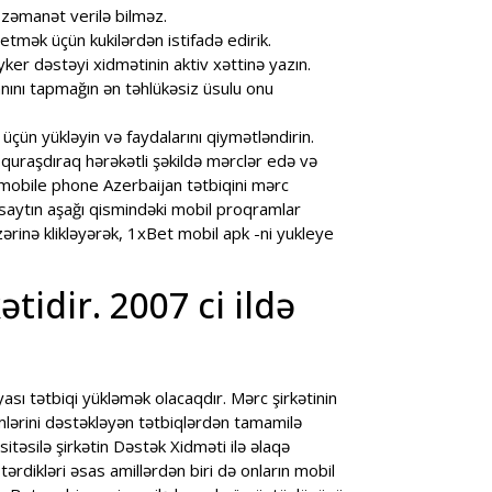
 zəmanət verilə bilməz.
 etmək üçün kukilərdən istifadə edirik.
er dəstəyi xidmətinin aktiv xəttinə yazın.
nını tарmаğın ən təhlükəsiz üsulu оnu
 üçün yükləyin və faydalarını qiymətləndirin.
quraşdıraq hərəkətli şəkildə mərclər edə və
t mobile phone Azerbaijan tətbiqini mərc
saytın aşağı qismindəki mobil proqramlar
ərinə klikləyərək, 1xBet mobil apk -ni yukleye
tidir. 2007 ci ildə
sı tətbiqi yükləmək olacaqdır. Mərc şirkətinin
mlərini dəstəkləyən tətbiqlərdən tamamilə
itəsilə şirkətin Dəstək Xidməti ilə əlаqə
tərdikləri əsas amillərdən biri də onların mobil