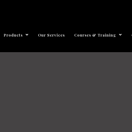
Products
Our Services
Courses & Training