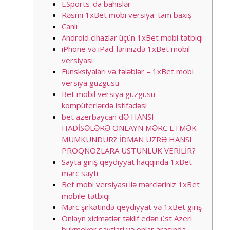
ESports-da bahislər
Rəsmi 1xBet mobi versiya: tam baxış
Canlı
Android cihazlar üçün 1xBet mobi tətbiqi
iPhone və iPad-lərinizdə 1xBet mobil
versiyası
Funsksiyaları və tələblər – 1xBet mobi
versiya güzgüsü
Bet mobil versiya güzgüsü
kompüterlərdə istifadəsi
bet azerbaycan dƏ HANSI
HADİSƏLƏRƏ ONLAYN MƏRC ETMƏK
MÜMKÜNDÜR? İDMAN ÜZRƏ HANSI
PROQNOZLARA ÜSTÜNLÜK VERİLİR?
Sayta giriş qeydiyyat haqqında 1xBet
mərc saytı
Bet mobi versiyası ilə mərcləriniz 1xBet
mobile tətbiqi
Mərc şirkətində qeydiyyat və 1xBet giriş
Onlayn xidmətlər təklif edən üst Azeri
bukmeker saytlari və onlar arasında