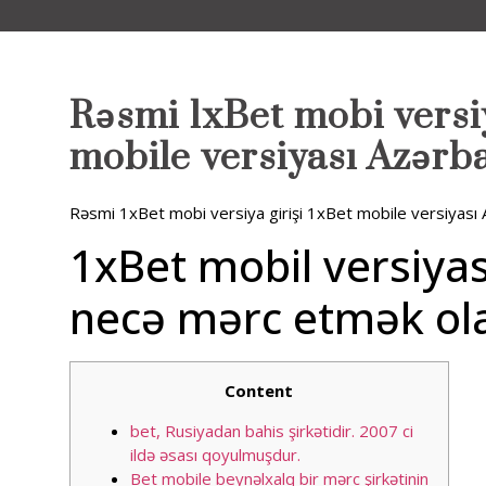
Rəsmi 1xBet mobi versiy
mobile versiyası Azərb
Rəsmi 1xBet mobi versiya girişi 1xBet mobile versiyası
1xBet mobil versiyas
necə mərc etmək ol
Content
bet, Rusiyadan bahis şirkətidir. 2007 ci
ildə əsası qoyulmuşdur.
Bet mobile beynəlxalq bir mərc şirkətinin