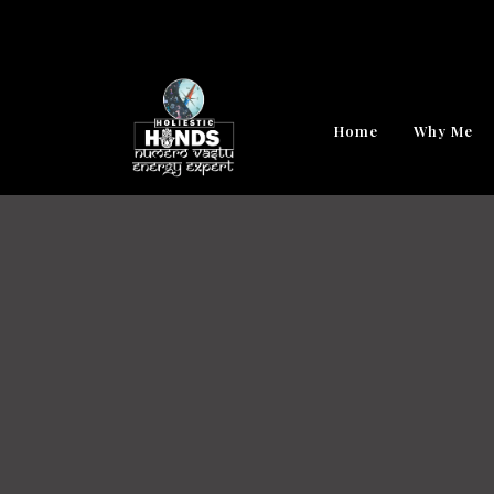
Home
Why Me