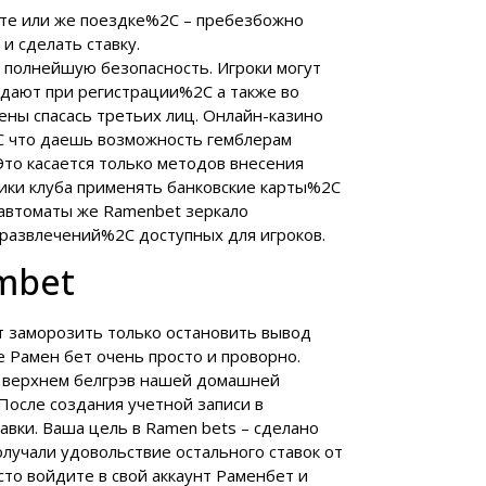
оте или же поездке%2C – пребезбожно
и сделать ставку.
х полнейшую безопасность. Игроки могут
дают при регистрации%2C а также во
ы спасась третьих лиц. Онлайн-казино
 что даешь возможность гемблерам
Это касается только методов внесения
тники клуба применять банковские карты%2C
 автоматы же Ramenbet зеркало
развлечений%2C доступных для игроков.
mbet
т заморозить только остановить вывод
е Рамен бет очень просто и проворно.
м верхнем белгрэв нашей домашней
осле создания учетной записи в
авки. Ваша цель в Ramen bets – сделано
лучали удовольствие остального ставок от
сто войдите в свой аккаунт Раменбет и