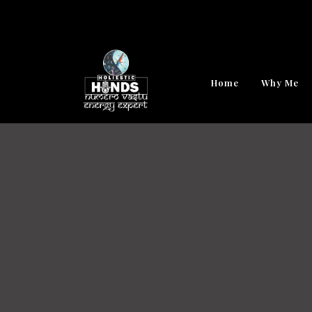
Home
Why Me