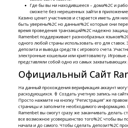
Где бы вы ни находившееся – дома%2C и раб
сможете без нерешенных зайти в приложение 
Казино ценит участников и старается иметь для ни
быть уверены%2C но данные%2C которые они пере
время проведения транзакций%2C надежно защищен
Ramenbet поддерживает разнообразных языков%2C
одного любой страны использовать его для ставок. 
депозита и вывода средств с игрового счета. Учас
электронные кошельки или криптовалюту. Игровые
представляли собой одно из самых захватывающих 
Официальный Сайт Ra
На данный прохождения верификация аккаунт могу
расходующихся. 🍦 Создать учетную запись на сайт
Просто нажмите на кнопку “Регистрация” же право
страницы и заполните необходимого информацию. П
Ramenbet вы смогут сразу же заканчивать делать ст
все возможное усовершенство того%2C чтобы вы по
начала и до самого. Чтобы сделать депозит%2C про