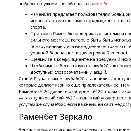
выберите нужном способ оплаты
раменбет
.
Раменбет предлагает пользователям большой
игровых автоматов самого традиционных игр (
спорте.
При том в Рамен бк проверяются системы и пр
сильного мест%2C которые быть быть использ
обнаруженные дела немедленно устраняются
уровней безопасности для игроков Ramenbet.
Щелкните в коэффициенте на требуемый исход
Чтобы иметь бесплатную ставку%2C как провер
доступных словосочетаний и акций.
Став VIP-участником клуба%2C становились досту
которые делают казино еще привлекательнее. Намн
Раменбет%2C давайте разберемся%2C только такое 
— это тупиковый сайт%2C созданный усовершенств
услугам же случае%2C если важнейшей сайт недост
Раменбет Зеркало
Зеркала помогают игрокам сохраним доступ к своим