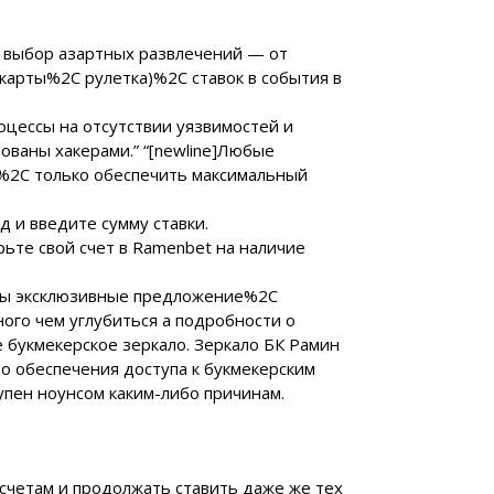
 выбор азартных развлечений — от
карты%2C рулетка)%2C ставок в события в
оцессы на отсутствии уязвимостей и
ованы хакерами.” “[newline]Любые
%2C только обеспечить максимальный
 и введите сумму ставки.
ьте свой счет в Ramenbet на наличие
пны эксклюзивные предложение%2C
ого чем углубиться а подробности о
букмекерское зеркало. Зеркало БК Рамин
о обеспечения доступа к букмекерским
упен ноунсом каким-либо причинам.
 счетам и продолжать ставить даже же тех