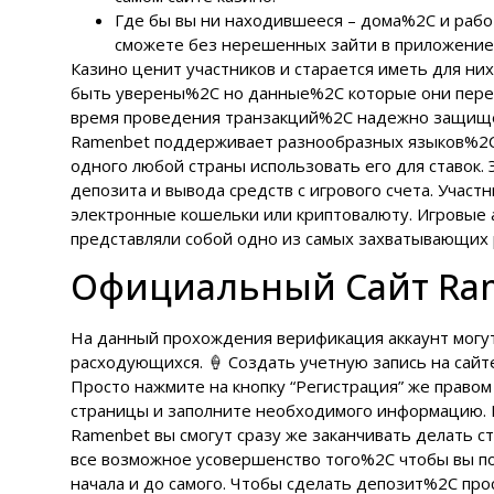
Где бы вы ни находившееся – дома%2C и раб
сможете без нерешенных зайти в приложение 
Казино ценит участников и старается иметь для ни
быть уверены%2C но данные%2C которые они пере
время проведения транзакций%2C надежно защищен
Ramenbet поддерживает разнообразных языков%2C
одного любой страны использовать его для ставок. 
депозита и вывода средств с игрового счета. Учас
электронные кошельки или криптовалюту. Игровые
представляли собой одно из самых захватывающих 
Официальный Сайт Ra
На данный прохождения верификация аккаунт могу
расходующихся. 🍦 Создать учетную запись на сайт
Просто нажмите на кнопку “Регистрация” же право
страницы и заполните необходимого информацию. П
Ramenbet вы смогут сразу же заканчивать делать ст
все возможное усовершенство того%2C чтобы вы по
начала и до самого. Чтобы сделать депозит%2C про