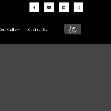
Buy
Our Gallery
Contact Us
Now