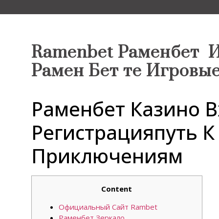
Ramenbet Раменбет ️ И
Рамен Бет те Игровы
Раменбет Казино В
Регистрацияпуть К
Приключениям
Content
Официальный Сайт Rambet
Раменбет Зеркало