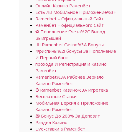
Онлайн Казино Раменбет
Есть Ли Мобильное Приложение%3F
Ramenbet – Официальный Сайт
Раменбет – официального Сайт
⚽️ Пополнение Счета%2C Вывод
Выигрышей
🐦‍🔥 Ramenbet Casino%3A Бонусы
Фриспины%2Fбонусы За Пополнение
И Первый банк
прохода И Регистрация и Казино
Раменбет
Ramenbet%3A Рабочее Зеркало
Казино Раменбет
⌚️ Ramenbet Казино%3A Игротека
Бесплатные Ставки
Мобильная Версия а Приложение
Казино Раменбет
🎁 Бонус До 200% За Депозит
Раздел Казино
Live-ставки а Раменбет