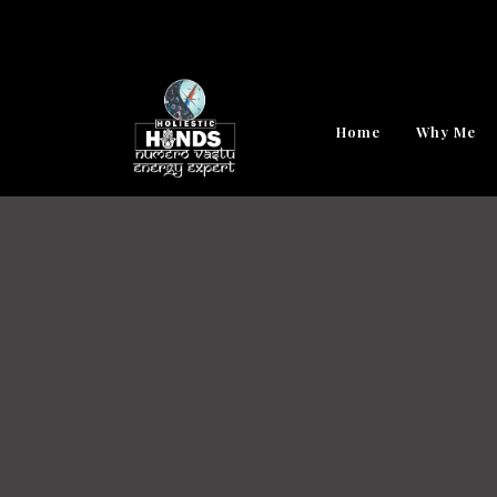
Home
Why Me