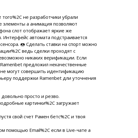
 того%2C не разработчики убрали
е элементы а анимация позволяют
тфона слот отображает яркие же
 Интерфейс автомата подстраивается
сенсора. 🍩 Сделать ставки на спорт можно
ации%2C ведь сделки проходят с
евозможно никаких верификации. Если
 Ramenbet предложил некачественные
 не могут совершить идентификацию
арьеру поддержки Ramenbet дли уточнения
 довольно просто и резво.
 подробные картинки%2C загружает
пустя свой счет Рамен бетc%2C и твоя
м помощью Email%2C если в Live-чате а