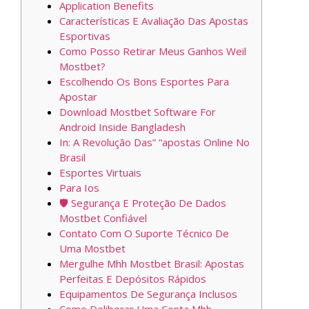
Application Benefits
Características E Avaliação Das Apostas
Esportivas
Como Posso Retirar Meus Ganhos Weil
Mostbet?
Escolhendo Os Bons Esportes Para
Apostar
Download Mostbet Software For
Android Inside Bangladesh
In: A Revolução Das” “apostas Online No
Brasil
Esportes Virtuais
Para Ios
🛡️ Segurança E Proteção De Dados
Mostbet Confiável
Contato Com O Suporte Técnico De
Uma Mostbet
Mergulhe Mhh Mostbet Brasil: Apostas
Perfeitas E Depósitos Rápidos
Equipamentos De Segurança Inclusos