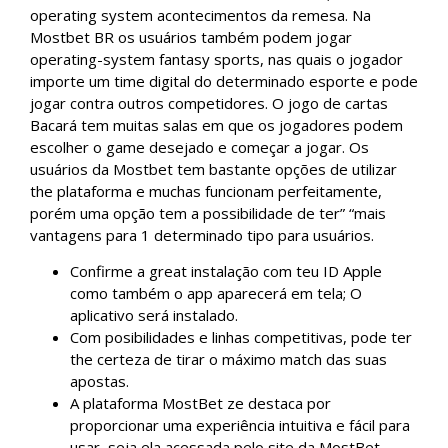
operating system acontecimentos da remesa. Na
Mostbet BR os usuários também podem jogar
operating-system fantasy sports, nas quais o jogador
importe um time digital do determinado esporte e pode
jogar contra outros competidores. O jogo de cartas
Bacará tem muitas salas em que os jogadores podem
escolher o game desejado e começar a jogar. Os
usuários da Mostbet tem bastante opções de utilizar
the plataforma e muchas funcionam perfeitamente,
porém uma opção tem a possibilidade de ter” “mais
vantagens para 1 determinado tipo para usuários.
Confirme a great instalação com teu ID Apple
como também o app aparecerá em tela; O
aplicativo será instalado.
Com posibilidades e linhas competitivas, pode ter
the certeza de tirar o máximo match das suas
apostas.
A plataforma MostBet ze destaca por
proporcionar uma experiência intuitiva e fácil para
usar, seja ela acessada pelo site da MostBet