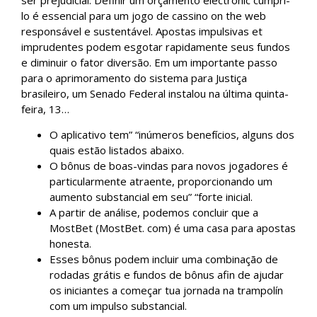
lo é essencial para um jogo de cassino on the web
responsável e sustentável. Apostas impulsivas et
imprudentes podem esgotar rapidamente seus fundos
e diminuir o fator diversão. Em um importante passo
para o aprimoramento do sistema para Justiça
brasileiro, um Senado Federal instalou na última quinta-
feira, 13…
O aplicativo tem” “inúmeros benefícios, alguns dos
quais estão listados abaixo.
O bônus de boas-vindas para novos jogadores é
particularmente atraente, proporcionando um
aumento substancial em seu” “forte inicial.
A partir de análise, podemos concluir que a
MostBet (MostBet. com) é uma casa para apostas
honesta.
Esses bônus podem incluir uma combinação de
rodadas grátis e fundos de bônus afin de ajudar
os iniciantes a começar tua jornada na trampolín
com um impulso substancial.