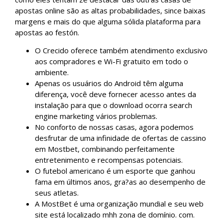
apostas online são as altas probabilidades, since baixas
margens e mais do que alguma sólida plataforma para
apostas ao festón.
O Crecido oferece também atendimento exclusivo
aos compradores e Wi-Fi gratuito em todo o
ambiente.
Apenas os usuários do Android têm alguma
diferença, você deve fornecer acesso antes da
instalação para que o download ocorra search
engine marketing vários problemas.
No conforto de nossas casas, agora podemos
desfrutar de uma infinidade de ofertas de cassino
em Mostbet, combinando perfeitamente
entretenimento e recompensas potenciais.
O futebol americano é um esporte que ganhou
fama em últimos anos, gra?as ao desempenho de
seus atletas.
A MostBet é uma organização mundial e seu web
site está localizado mhh zona de domínio. com.