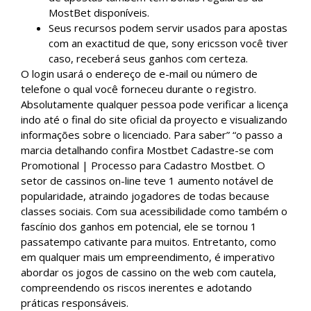
MostBet disponíveis.
Seus recursos podem servir usados para apostas
com an exactitud de que, sony ericsson você tiver
caso, receberá seus ganhos com certeza.
O login usará o endereço de e-mail ou número de
telefone o qual você forneceu durante o registro.
Absolutamente qualquer pessoa pode verificar a licença
indo até o final do site oficial da proyecto e visualizando
informações sobre o licenciado. Para saber” “o passo a
marcia detalhando confira Mostbet Cadastre-se com
Promotional | Processo para Cadastro Mostbet. O
setor de cassinos on-line teve 1 aumento notável de
popularidade, atraindo jogadores de todas because
classes sociais. Com sua acessibilidade como também o
fascínio dos ganhos em potencial, ele se tornou 1
passatempo cativante para muitos. Entretanto, como
em qualquer mais um empreendimento, é imperativo
abordar os jogos de cassino on the web com cautela,
compreendendo os riscos inerentes e adotando
práticas responsáveis.