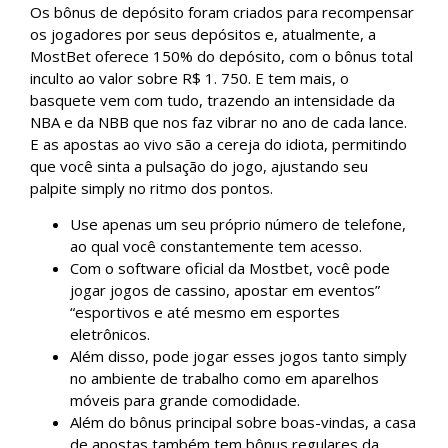
Os bônus de depósito foram criados para recompensar
os jogadores por seus depósitos e, atualmente, a
MostBet oferece 150% do depósito, com o bônus total
inculto ao valor sobre R$ 1. 750. E tem mais, o
basquete vem com tudo, trazendo an intensidade da
NBA e da NBB que nos faz vibrar no ano de cada lance.
E as apostas ao vivo são a cereja do idiota, permitindo
que você sinta a pulsação do jogo, ajustando seu
palpite simply no ritmo dos pontos.
Use apenas um seu próprio número de telefone,
ao qual você constantemente tem acesso.
Com o software oficial da Mostbet, você pode
jogar jogos de cassino, apostar em eventos”
“esportivos e até mesmo em esportes
eletrônicos.
Além disso, pode jogar esses jogos tanto simply
no ambiente de trabalho como em aparelhos
móveis para grande comodidade.
Além do bônus principal sobre boas-vindas, a casa
de apostas também tem bônus regulares da