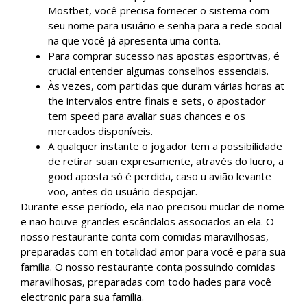
Mostbet, você precisa fornecer o sistema com
seu nome para usuário e senha para a rede social
na que você já apresenta uma conta.
Para comprar sucesso nas apostas esportivas, é
crucial entender algumas conselhos essenciais.
Às vezes, com partidas que duram várias horas at
the intervalos entre finais e sets, o apostador
tem speed para avaliar suas chances e os
mercados disponíveis.
A qualquer instante o jogador tem a possibilidade
de retirar suan expresamente, através do lucro, a
good aposta só é perdida, caso u avião levante
voo, antes do usuário despojar.
Durante esse período, ela não precisou mudar de nome
e não houve grandes escândalos associados an ela. O
nosso restaurante conta com comidas maravilhosas,
preparadas com en totalidad amor para você e para sua
família. O nosso restaurante conta possuindo comidas
maravilhosas, preparadas com todo hades para você
electronic para sua família.