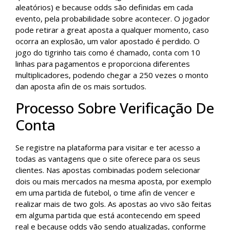
aleatórios) e because odds são definidas em cada
evento, pela probabilidade sobre acontecer. O jogador
pode retirar a great aposta a qualquer momento, caso
ocorra an explosão, um valor apostado é perdido. O
jogo do tigrinho tais como é chamado, conta com 10
linhas para pagamentos e proporciona diferentes
multiplicadores, podendo chegar a 250 vezes o monto
dan aposta afin de os mais sortudos.
Processo Sobre Verificação De
Conta
Se registre na plataforma para visitar e ter acesso a
todas as vantagens que o site oferece para os seus
clientes. Nas apostas combinadas podem selecionar
dois ou mais mercados na mesma aposta, por exemplo
em uma partida de futebol, o time afin de vencer e
realizar mais de two gols. As apostas ao vivo são feitas
em alguma partida que está acontecendo em speed
real e because odds vão sendo atualizadas, conforme