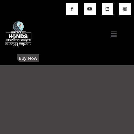
Buy Now