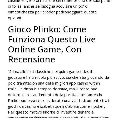
caselle e livello di rischio è certamente uno dei suoi punti
di forza, anche se bisogna acquisire un po’ di
dimestichezza per éroder padroneggiare queste
opzioni.
Gioco Plinko: Come
Funziona Questo Live
Online Game, Con
Recensione
“Stima alle slot classiche nei quick game titles il
giocatore ha un ruolo più attivo, sia che stia giocando da
pc o tramitación una delle migliori app casino within
Italia. La dicha è sempre decisiva, ma l’utente può
determinare l’andamento della partita al instante che
Plinko può essere considerato una via di strumento tra i
giochi da casino elizabeth quelli d’abilità come il poker.
Per questo motivo knorke di investire denaro è
importante realizzare come giocare ad Plinko gratis per