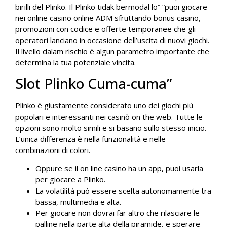
birilli del Plinko. Il Plinko tidak bermodal lo” “puoi giocare
nei online casino online ADM sfruttando bonus casino,
promozioni con codice e offerte temporanee che gli
operatori lanciano in occasione dell’uscita di nuovi giochi.
Il livello dalam rischio è algun parametro importante che
determina la tua potenziale vincita.
Slot Plinko Cuma-cuma”
Plinko è giustamente considerato uno dei giochi più
popolari e interessanti nei casinò on the web. Tutte le
opzioni sono molto simili e si basano sullo stesso inicio.
L’unica differenza è nella funzionalità e nelle
combinazioni di colori.
Oppure se il on line casino ha un app, puoi usarla
per giocare a Plinko.
La volatilità può essere scelta autonomamente tra
bassa, multimedia e alta.
Per giocare non dovrai far altro che rilasciare le
palline nella parte alta della piramide, e sperare