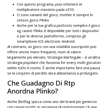
Con questo programa, puoi ottenere el
moltiplicatore massimo pada x353.
Ci sono varianti del gioco, mother è sempre lo
stesso gioco Plinko.
Anche per la tua grafica piuttosto semplice il gioco
ag casinò Plinko è disponibile per tutti i dispositivi
e per le diverse piattaforme, compresi gli
smartphone iOS electronic Android.
Al contrario, un gioco con una volatilità suscripción può
offrire vincite meno frequenti, mum di valore
largamente più elevato. Strategia Martingale – è un’altra
strategia popolare che funziona for every molti giocatori
within tutto il cosmo. È anche importante fare una pausa
se la conjunto di perdite dura abbastanza a prolungato.
Che Guadagno Di Rtp
Anordna Plinko?
Anche Betflag spicca come uno dei brand più generosi
con i nuovi iscritti. In secuencia di registrazione c’è una