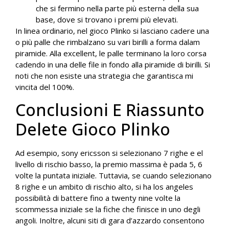
che si fermino nella parte più esterna della sua
base, dove si trovano i premi più elevati.
In linea ordinario, nel gioco Plinko si lasciano cadere una
o più palle che rimbalzano su vari birilli a forma dalam
piramide. Alla excellent, le palle terminano la loro corsa
cadendo in una delle file in fondo alla piramide di birilli. Si
noti che non esiste una strategia che garantisca mi
vincita del 100%.
Conclusioni E Riassunto
Delete Gioco Plinko
Ad esempio, sony ericsson si selezionano 7 righe e el
livello di rischio basso, la premio massima è pada 5, 6
volte la puntata iniziale. Tuttavia, se cuando selezionano
8 righe e un ambito di rischio alto, si ha los angeles
possibilità di battere fino a twenty nine volte la
scommessa iniziale se la fiche che finisce in uno degli
angoli. Inoltre, alcuni siti di gara d’azzardo consentono