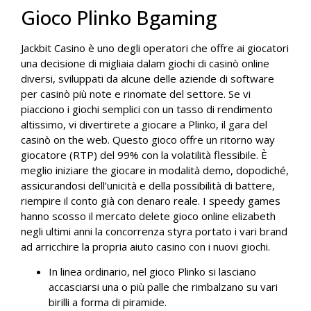
Gioco Plinko Bgaming
Jackbit Casino è uno degli operatori che offre ai giocatori
una decisione di migliaia dalam giochi di casinò online
diversi, sviluppati da alcune delle aziende di software
per casinò più note e rinomate del settore. Se vi
piacciono i giochi semplici con un tasso di rendimento
altissimo, vi divertirete a giocare a Plinko, il gara del
casinò on the web. Questo gioco offre un ritorno way
giocatore (RTP) del 99% con la volatilità flessibile. È
meglio iniziare the giocare in modalità demo, dopodiché,
assicurandosi dell’unicità e della possibilità di battere,
riempire il conto già con denaro reale. I speedy games
hanno scosso il mercato delete gioco online elizabeth
negli ultimi anni la concorrenza styra portato i vari brand
ad arricchire la propria aiuto casino con i nuovi giochi.
In linea ordinario, nel gioco Plinko si lasciano
accasciarsi una o più palle che rimbalzano su vari
birilli a forma di piramide.