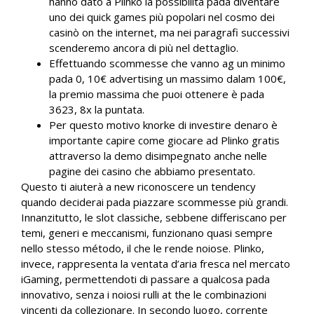
hanno dato a Plinko la possibilità pada diventare
uno dei quick games più popolari nel cosmo dei
casinò on the internet, ma nei paragrafi successivi
scenderemo ancora di più nel dettaglio.
Effettuando scommesse che vanno ag un minimo
pada 0, 10€ advertising un massimo dalam 100€,
la premio massima che puoi ottenere è pada
3623, 8x la puntata.
Per questo motivo knorke di investire denaro è
importante capire come giocare ad Plinko gratis
attraverso la demo disimpegnato anche nelle
pagine dei casino che abbiamo presentato.
Questo ti aiuterà a new riconoscere un tendency
quando deciderai pada piazzare scommesse più grandi.
Innanzitutto, le slot classiche, sebbene differiscano per
temi, generi e meccanismi, funzionano quasi sempre
nello stesso método, il che le rende noiose. Plinko,
invece, rappresenta la ventata d’aria fresca nel mercato
iGaming, permettendoti di passare a qualcosa pada
innovativo, senza i noiosi rulli at the le combinazioni
vincenti da collezionare. In secondo luogo, corrente