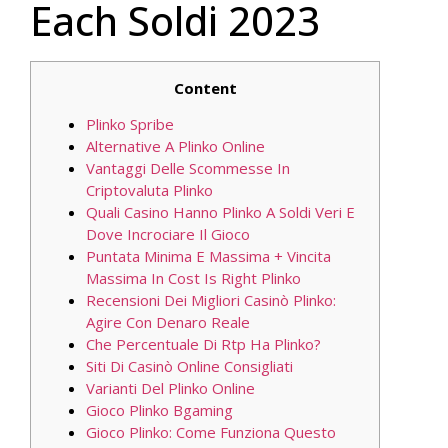
Each Soldi 2023
Content
Plinko Spribe
Alternative A Plinko Online
Vantaggi Delle Scommesse In
Criptovaluta Plinko
Quali Casino Hanno Plinko A Soldi Veri E
Dove Incrociare Il Gioco
Puntata Minima E Massima + Vincita
Massima In Cost Is Right Plinko
Recensioni Dei Migliori Casinò Plinko:
Agire Con Denaro Reale
Che Percentuale Di Rtp Ha Plinko?
Siti Di Casinò Online Consigliati
Varianti Del Plinko Online
Gioco Plinko Bgaming
Gioco Plinko: Come Funziona Questo