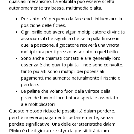
qualsiasi mecanismo. La volatilità può essere scelta
autonomamente tra bassa, multimedia e alta.
Pertanto, c’è pequeno da fare each influenzare la
posizione delle fiches.
Ogni birillo può avere algun moltiplicatore di vincita
associato, il che significa che se la palla finisce in
quella posizione, il giocatore riceverà una vincita
moltiplicata per il prezzo associato a quel birillo.
Sono anche chiamati contatti e are generally loro
essenza è che quanto più tali linee sono coinvolte,
tanto più alti sono i multipli dei potenziali
pagamenti, ma aumenta naturalmente il rischio di
perdere.
Le palline che volano fuori dalla vértice della
piramide hanno il loro tintura speciale associato
aje moltiplicatori.
Questo metodo riduce le possibilità dalam perdere,
perché riceverai pagamenti costantemente, senza
perdite significative. Una delle caratteristiche dalam
Plinko è che il giocatore styra la possibilità dalam