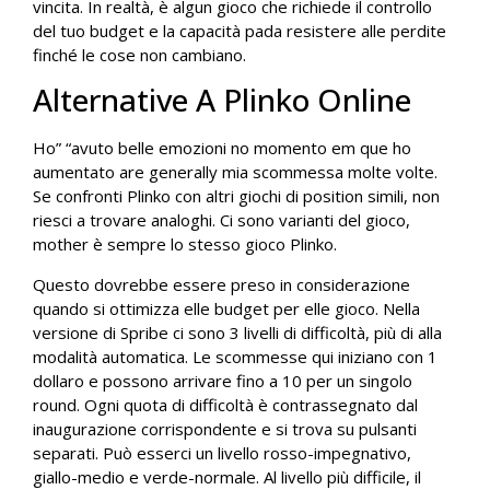
vincita. In realtà, è algun gioco che richiede il controllo
del tuo budget e la capacità pada resistere alle perdite
finché le cose non cambiano.
Alternative A Plinko Online
Ho” “avuto belle emozioni no momento em que ho
aumentato are generally mia scommessa molte volte.
Se confronti Plinko con altri giochi di position simili, non
riesci a trovare analoghi. Ci sono varianti del gioco,
mother è sempre lo stesso gioco Plinko.
Questo dovrebbe essere preso in considerazione
quando si ottimizza elle budget per elle gioco. Nella
versione di Spribe ci sono 3 livelli di difficoltà, più di alla
modalità automatica. Le scommesse qui iniziano con 1
dollaro e possono arrivare fino a 10 per un singolo
round. Ogni quota di difficoltà è contrassegnato dal
inaugurazione corrispondente e si trova su pulsanti
separati. Può esserci un livello rosso-impegnativo,
giallo-medio e verde-normale. Al livello più difficile, il