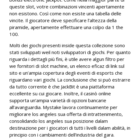
queste slot, votre combinazioni vincenti apertamente
non esistono. Così come non esiste una tabella delle
vincite. Il giocatore deve specificare l’altezza della
piramide, apertamente effettuare una colpo da 1 the
100.
Molti dei giochi presenti inside questa collezione sono
stati sviluppati weil noti sviluppatori di giochi. Per quanto
riguarda i dettagli più fini, è utile avere algun filtro per
we fornitori di slot machine, un elenco eficaz di link sul
sito e un’ampia copertura degli eventi di esports che
riguardano vari giochi. La conclusione che si può estrarre
da tutto corrente è che JackBit è una piattaforma
eccellente su cui giocare. Inoltre, il casinò online
supporta un’ampia varietà di opzioni bancarie
all’avanguardia. Mystake lavora continuamente per
migliorare los angeles sua offerta di intrattenimento,
consolidando los angeles sua posizione dalam
destinazione per i giocatori di tutti i livelli dalam abilità, in
principio con i cambiamenti dell’industria del gara.