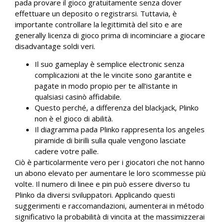
pada provare il gioco gratuitamente senza dover
effettuare un deposito o registrarsi. Tuttavia, è
importante controllare la legittimità del sito e are
generally licenza di gioco prima di incominciare a giocare
disadvantage soldi veri.
Il suo gameplay è semplice electronic senza
complicazioni at the le vincite sono garantite e
pagate in modo propio per te all’istante in
qualsiasi casinò affidabile.
Questo perché, a differenza del blackjack, Plinko
non è el gioco di abilità.
Il diagramma pada Plinko rappresenta los angeles
piramide di birilli sulla quale vengono lasciate
cadere votre palle.
Ciò è particolarmente vero per i giocatori che not hanno
un abono elevato per aumentare le loro scommesse più
volte. Il numero di linee e pin può essere diverso tu
Plinko da diversi sviluppatori. Applicando questi
suggerimenti e raccomandazioni, aumenterai in método
significativo la probabilità di vincita at the massimizzerai