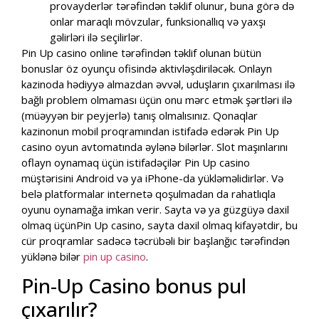
provayderlər tərəfindən təklif olunur, buna görə də
onlar maraqlı mövzular, funksionallıq və yaxşı
gəlirləri ilə seçilirlər.
Pin Up casino online tərəfindən təklif olunan bütün
bonuslar öz oyunçu ofisində aktivləşdiriləcək. Onlayn
kazinoda hədiyyə almazdan əvvəl, uduşların çıxarılması ilə
bağlı problem olmaması üçün onu mərc etmək şərtləri ilə
(müəyyən bir peyjerlə) tanış olmalısınız. Qonaqlar
kazinonun mobil proqramından istifadə edərək Pin Up
casino oyun avtomatında əylənə bilərlər. Slot maşınlarını
oflayn oynamaq üçün istifadəçilər Pin Up casino
müştərisini Android və ya iPhone-da yükləməlidirlər. Və
belə platformalar internetə qoşulmadan da rahatlıqla
oyunu oynamağa imkan verir. Sayta və ya güzgüyə daxil
olmaq üçünPin Up casino, sayta daxil olmaq kifayətdir, bu
cür proqramlar sadəcə təcrübəli bir başlanğıc tərəfindən
yüklənə bilər
pin up casino
.
Pin-Up Casino bonus pul
çıxarılır?