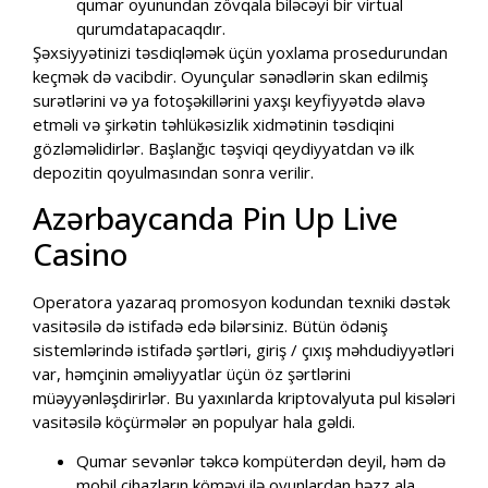
qumar oyunundan zövqala biləcəyi bir virtual
qurumdatapacaqdır.
Şəxsiyyətinizi təsdiqləmək üçün yoxlama prosedurundan
keçmək də vacibdir. Oyunçular sənədlərin skan edilmiş
surətlərini və ya fotoşəkillərini yaxşı keyfiyyətdə əlavə
etməli və şirkətin təhlükəsizlik xidmətinin təsdiqini
gözləməlidirlər. Başlanğıc təşviqi qeydiyyatdan və ilk
depozitin qoyulmasından sonra verilir.
Azərbaycanda Pin Up Live
Casino
Operatora yazaraq promosyon kodundan texniki dəstək
vasitəsilə də istifadə edə bilərsiniz. Bütün ödəniş
sistemlərində istifadə şərtləri, giriş / çıxış məhdudiyyətləri
var, həmçinin əməliyyatlar üçün öz şərtlərini
müəyyənləşdirirlər. Bu yaxınlarda kriptovalyuta pul kisələri
vasitəsilə köçürmələr ən populyar hala gəldi.
Qumar sevənlər təkcə kompüterdən deyil, həm də
mobil cihazların köməyi ilə oyunlardan həzz ala