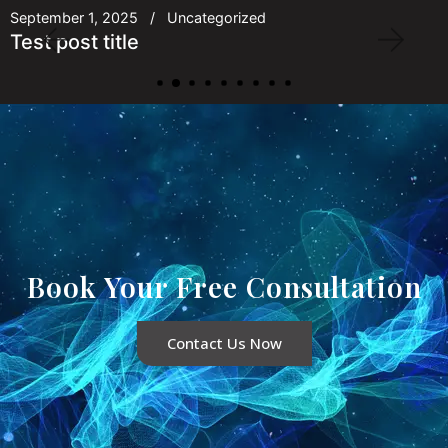
September 1, 2025
Uncategorized
Why finding a sugar daddy could be the
perfect option to enjoy life
Book Your Free Consultation
Contact Us Now