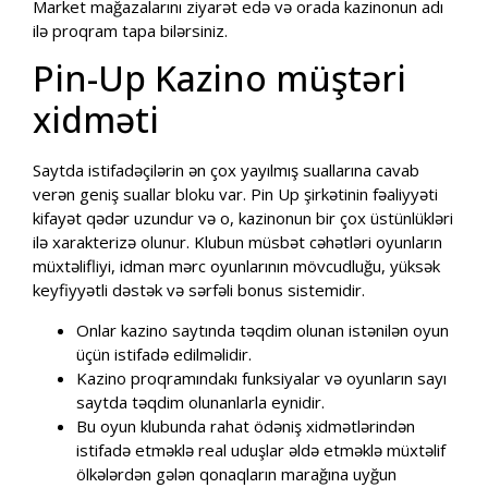
Market mağazalarını ziyarət edə və orada kazinonun adı
ilə proqram tapa bilərsiniz.
Pin-Up Kazino müştəri
xidməti
Saytda istifadəçilərin ən çox yayılmış suallarına cavab
verən geniş suallar bloku var. Pin Up şirkətinin fəaliyyəti
kifayət qədər uzundur və o, kazinonun bir çox üstünlükləri
ilə xarakterizə olunur. Klubun müsbət cəhətləri oyunların
müxtəlifliyi, idman mərc oyunlarının mövcudluğu, yüksək
keyfiyyətli dəstək və sərfəli bonus sistemidir.
Onlar kazino saytında təqdim olunan istənilən oyun
üçün istifadə edilməlidir.
Kazino proqramındakı funksiyalar və oyunların sayı
saytda təqdim olunanlarla eynidir.
Bu oyun klubunda rahat ödəniş xidmətlərindən
istifadə etməklə real uduşlar əldə etməklə müxtəlif
ölkələrdən gələn qonaqların marağına uyğun