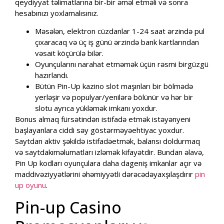
qeydiyyat təlimatlarına bir-bir əməl etməli və sonra
hesabınızı yoxlamalısınız.
Məsələn, elektron cüzdanlar 1-24 saat ərzində pul
çıxaracaq və üç iş günü ərzində bank kartlarından
vəsait köçürülə bilər.
Oyunçularını narahat etməmək üçün rəsmi birgüzgü
hazırlandı.
Bütün Pin-Up kazino slot maşınları bir bölmədə
yerləşir və populyar/yenilərə bölünür və hər bir
slotu ayrıca yükləmək imkanı yoxdur.
Bonus almaq fürsətindən istifadə etmək istəyənyeni
başlayanlara ciddi səy göstərməyəehtiyac yoxdur.
Saytdan aktiv şəkildə istifadəetmək, balansı doldurmaq
və saytdakıməlumatları izləmək kifayətdir. Bundan əlavə,
Pin Up kodları oyunçulara daha dageniş imkanlar açır və
maddivəziyyətlərini əhəmiyyətli dərəcədəyaxşılaşdırır
pin
up oyunu
.
Pin-up Casino