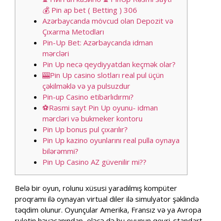
💰 Pin ap bet ( Betting ) 306
Azərbaycanda mövcud olan Depozit və
Çıxarma Metodları
Pin-Up Bet: Azərbaycanda idman
mərcləri
Pin Up necə qeydiyyatdan keçmək olar?
🎰Pin Up casino slotları real pul üçün
çəkilməklə və ya pulsuzdur
Pin-up Casino etibarlıdırmı?
⚽Rəsmi sayt Pin Up oyunu- idman
mərcləri və bukmeker kontoru
Pin Up bonus pul çıxarılır?
Pin Up kazino oyunlarını real pulla oynaya
bilərəmmi?
Pin Up Casino AZ güvenilir mi??
Belə bir oyun, rolunu xüsusi yaradılmış kompüter
proqramı ilə oynayan virtual diler ilə simulyator şəklində
təqdim olunur. Oyunçular Amerika, Fransız və ya Avropa
ruletin həyəcanından, eləcə də bu oyunun qeyri-standart