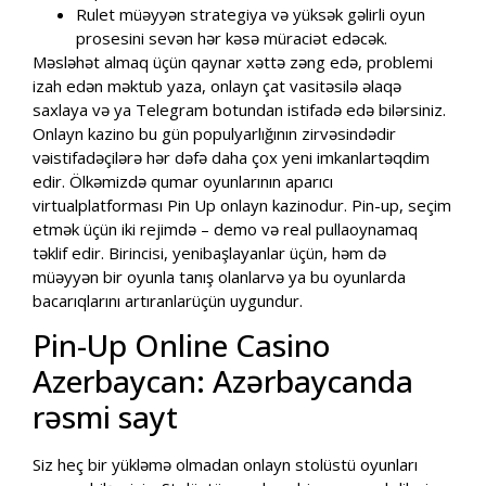
Rulet müəyyən strategiya və yüksək gəlirli oyun
prosesini sevən hər kəsə müraciət edəcək.
Məsləhət almaq üçün qaynar xəttə zəng edə, problemi
izah edən məktub yaza, onlayn çat vasitəsilə əlaqə
saxlaya və ya Telegram botundan istifadə edə bilərsiniz.
Onlayn kazino bu gün populyarlığının zirvəsindədir
vəistifadəçilərə hər dəfə daha çox yeni imkanlartəqdim
edir. Ölkəmizdə qumar oyunlarının aparıcı
virtualplatforması Pin Up onlayn kazinodur. Pin-up, seçim
etmək üçün iki rejimdə – demo və real pullaoynamaq
təklif edir. Birincisi, yenibaşlayanlar üçün, həm də
müəyyən bir oyunla tanış olanlarvə ya bu oyunlarda
bacarıqlarını artıranlarüçün uygundur.
Pin-Up Online Casino
Azerbaycan: Azərbaycanda
rəsmi sayt
Siz heç bir yükləmə olmadan onlayn stolüstü oyunları