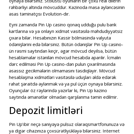
oynaya bilərsiniz. Stolüstü oyunların bir çoxu real dilerin
rəhbərliyi altında mövcuddur. Kazinoda masa əyləncəsinin
əsas təminatçısı Evolution-dır.
Eyni zamanda Pin Up casino qonaq udduğu pulu bank
kartlarına və ya onlayn xidmət vasitəsilə məhdudiyyətsiz
çıxara bilər. Hesabınızın Kassir bölməsində valyuta
ödənişlərini edə bilərsiniz. Bütün ödənişlər Pin Up casino-
ün rəsmi saytından keçir, əgər mövcud deyilsə, bütün
hesablamalar istənilən mövcud hesabda aparılır. İcmalın
dərc edilməsi Pin Up casino-dən pulun çıxarılmasında
əsassız gecikmələrin olmamasını təsdiqləyir. Mövcud
hesablaşma xidmətləri vasitəsilə uduşları əldə edərək
rahat şəraitdə əylənmək və ya pul üçün oynaya bilərsiniz.
Oyunçular öz rəylərində yazırlar ki, Pin Up kazino
saytında əmanətlər olmadan qarşılanma təmin edilmir.
Depozit limitləri
Pin Up’ıbir neçə saniyəyə pulsuz olaraqsmartfonunuza və
ya digər cihazınıza çoxsürətliyükləyə bilərsiniz. Internet