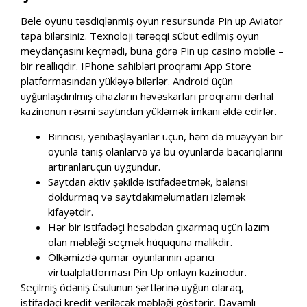
Bele oyunu təsdiqlənmiş oyun resursunda Pin up Aviator
tapa bilərsiniz. Texnoloji tərəqqi sübut edilmiş oyun
meydançasını keçmədi, buna görə Pin up casino mobile –
bir reallıqdır. IPhone sahibləri proqramı App Store
platformasından yükləyə bilərlər. Android üçün
uyğunlaşdırılmış cihazların həvəskarları proqramı dərhal
kazinonun rəsmi saytından yükləmək imkanı əldə edirlər.
Birincisi, yenibaşlayanlar üçün, həm də müəyyən bir
oyunla tanış olanlarvə ya bu oyunlarda bacarıqlarını
artıranlarüçün uygundur.
Saytdan aktiv şəkildə istifadəetmək, balansı
doldurmaq və saytdakıməlumatları izləmək
kifayətdir.
Hər bir istifadəçi hesabdan çıxarmaq üçün lazım
olan məbləği seçmək hüququna malikdir.
Ölkəmizdə qumar oyunlarının aparıcı
virtualplatforması Pin Up onlayn kazinodur.
Seçilmiş ödəniş üsulunun şərtlərinə uyğun olaraq,
istifadəçi kredit veriləcək məbləği göstərir. Davamlı