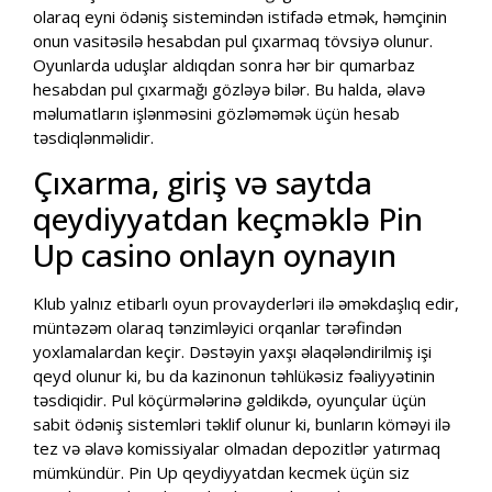
olaraq eyni ödəniş sistemindən istifadə etmək, həmçinin
onun vasitəsilə hesabdan pul çıxarmaq tövsiyə olunur.
Oyunlarda uduşlar aldıqdan sonra hər bir qumarbaz
hesabdan pul çıxarmağı gözləyə bilər. Bu halda, əlavə
məlumatların işlənməsini gözləməmək üçün hesab
təsdiqlənməlidir.
Çıxarma, giriş və saytda
qeydiyyatdan keçməklə Pin
Up casino onlayn oynayın
Klub yalnız etibarlı oyun provayderləri ilə əməkdaşlıq edir,
müntəzəm olaraq tənzimləyici orqanlar tərəfindən
yoxlamalardan keçir. Dəstəyin yaxşı əlaqələndirilmiş işi
qeyd olunur ki, bu da kazinonun təhlükəsiz fəaliyyətinin
təsdiqidir. Pul köçürmələrinə gəldikdə, oyunçular üçün
sabit ödəniş sistemləri təklif olunur ki, bunların köməyi ilə
tez və əlavə komissiyalar olmadan depozitlər yatırmaq
mümkündür. Pin Up qeydiyyatdan kecmek üçün siz