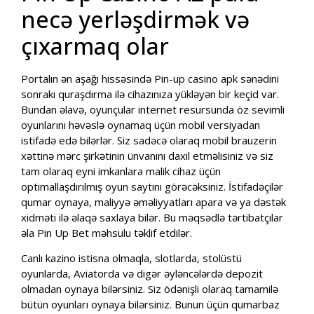
necə yerləşdirmək və
çıxarmaq olar
Portalın ən aşağı hissəsində Pin-up casino apk sənədini
sonrakı quraşdırma ilə cihazınıza yükləyən bir keçid var.
Bundan əlavə, oyunçular internet resursunda öz sevimli
oyunlarını həvəslə oynamaq üçün mobil versiyadan
istifadə edə bilərlər. Siz sadəcə olaraq mobil brauzerin
xəttinə mərc şirkətinin ünvanını daxil etməlisiniz və siz
tam olaraq eyni imkanlara malik cihaz üçün
optimallaşdırılmış oyun saytını görəcəksiniz. İstifadəçilər
qumar oynaya, maliyyə əməliyyatları apara və ya dəstək
xidməti ilə əlaqə saxlaya bilər. Bu məqsədlə tərtibatçılar
əla Pin Up Bet məhsulu təklif etdilər.
Canlı kazino istisna olmaqla, slotlarda, stolüstü
oyunlarda, Aviatorda və digər əyləncələrdə depozit
olmadan oynaya bilərsiniz. Siz ödənişli olaraq tamamilə
bütün oyunları oynaya bilərsiniz. Bunun üçün qumarbaz