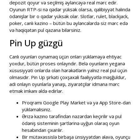
depozit qoyur və seçilmiş əyləncəyə real mərc edir.
Oyunun RTP-si nə qədər yüksək olarsa, qalibiyyət halında
ödənişlər bir o qədər yüksək olar. Slotlar, rulet, blackjack,
poker, canlı kazino – bütün bu əyləncələrdə siz mərc edə
və həqiqətən pul qazana bilərsiniz.
Pin Up güzgü
Canlı oyunları oynamaq üçün onları yükləməyə ehtiyac
yoxdur, bütün proses onlayndır. Belə oyunların yeganə
xüsusiyyəti onlarda olan hərəkətlərin yalnız real pul üçün
olmasıdır. Pin Up şirkəti çoxşaxəli fəaliyyətlə məşğuldur,
adi onlayn oyunlarla yanaşı, ziyarətçilər idmana mərc
etmək imkanı əldə edirlər.
Proqramı Google Play Market və ya App Store-dan
yükləməlisiniz.
Ərizə kazino tərəfindən nəzərdən keçirilir və pul
ödəniş sisteminin şərtlərinə uyğun olaraq oyun
hesabından çıxarılır.
Bir mütəxəssislə birbaşa ünsiyyətdən əlavə, oyunçu