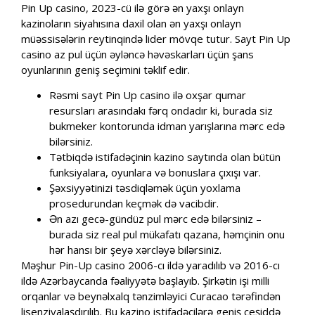
Pin Up casino, 2023-cü ilə görə ən yaxşı onlayn
kazinoların siyahısına daxil olan ən yaxşı onlayn
müəssisələrin reytinqində lider mövqe tutur. Sayt Pin Up
casino az pul üçün əyləncə həvəskarları üçün şans
oyunlarının geniş seçimini təklif edir.
Rəsmi sayt Pin Up casino ilə oxşar qumar
resursları arasındakı fərq ondadır ki, burada siz
bukmeker kontorunda idman yarışlarına mərc edə
bilərsiniz.
Tətbiqdə istifadəçinin kazino saytında olan bütün
funksiyalara, oyunlara və bonuslara çıxışı var.
Şəxsiyyətinizi təsdiqləmək üçün yoxlama
prosedurundan keçmək də vacibdir.
Ən azı gecə-gündüz pul mərc edə bilərsiniz –
burada siz real pul mükafatı qazana, həmçinin onu
hər hansı bir şeyə xərcləyə bilərsiniz.
Məşhur Pin-Up casino 2006-cı ildə yaradılıb və 2016-cı
ildə Azərbaycanda fəaliyyətə başlayıb. Şirkətin işi milli
orqanlar və beynəlxalq tənzimləyici Curacao tərəfindən
lisenziyalaşdırılıb. Bu kazino istifadəçilərə geniş çeşiddə