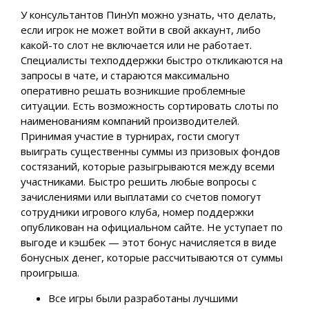
У консультантов ПинУп можно узнать, что делать,
если игрок не может войти в свой аккаунт, либо
какой-то слот не включается или не работает.
Специалисты техподдержки быстро откликаются на
запросы в чате, и стараются максимально
оперативно решать возникшие проблемные
ситуации. Есть возможность сортировать слоты по
наименованиям компаний производителей.
Принимая участие в турнирах, гости смогут
выиграть существенны суммы из призовых фондов
состязаний, которые разыгрываются между всеми
участниками. Быстро решить любые вопросы с
зачислениями или выплатами со счетов помогут
сотрудники игрового клуба, номер поддержки
опубликован на официальном сайте. Не уступает по
выгоде и кэшбек — этот бонус начисляется в виде
бонусных денег, которые рассчитываются от суммы
проигрыша.
Все игры были разработаны лучшими