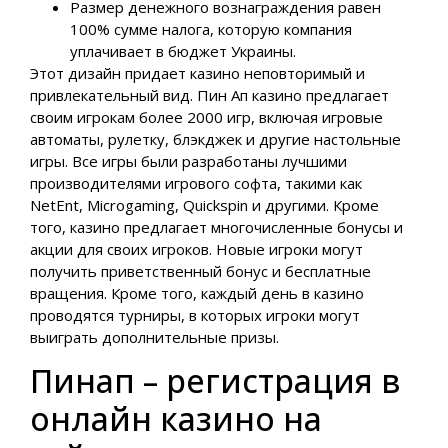
Размер денежного вознаграждения равен
100% сумме налога, которую компания
уплачивает в бюджет Украины.
Этот дизайн придает казино неповторимый и
привлекательный вид. Пин Ап казино предлагает
своим игрокам более 2000 игр, включая игровые
автоматы, рулетку, блэкджек и другие настольные
игры. Все игры были разработаны лучшими
производителями игрового софта, такими как
NetEnt, Microgaming, Quickspin и другими. Кроме
того, казино предлагает многочисленные бонусы и
акции для своих игроков. Новые игроки могут
получить приветственный бонус и бесплатные
вращения. Кроме того, каждый день в казино
проводятся турниры, в которых игроки могут
выиграть дополнительные призы.
Пинап – регистрация в
онлайн казино на