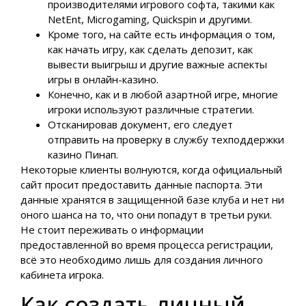
производителями игрового софта, такими как
NetEnt, Microgaming, Quickspin и другими.
Кроме того, на сайте есть информация о том,
как начать игру, как сделать депозит, как
вывести выигрыш и другие важные аспекты
игры в онлайн-казино.
Конечно, как и в любой азартной игре, многие
игроки используют различные стратегии.
Отсканировав документ, его следует
отправить на проверку в службу техподдержки
казино Пинап.
Некоторые клиенты волнуются, когда официальный
сайт просит предоставить данные паспорта. Эти
данные хранятся в защищенной базе клуба и нет ни
оного шанса на то, что они попадут в третьи руки.
Не стоит переживать о информации
предоставленной во время процесса регистрации,
всё это необходимо лишь для создания личного
кабинета игрока.
Как создать личный