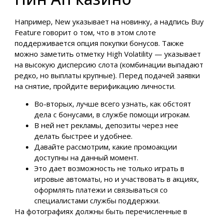
Например, New указывает на новинку, а надпись Buy
Feature говорит о том, что в этом слоте
поддерживается опция покупки бонусов. Также
можно заметить отметку High Volatility — указывает
на высокую дисперсию слота (комбинации выпадают
редко, но выплаты крупные). Перед подачей заявки
на снятие, пройдите верификацию личности.
Во-вторых, лучше всего узнать, как обстоят
дела с бонусами, в службе помощи игрокам.
В ней нет рекламы, депозиты через нее
делать быстрее и удобнее.
Давайте рассмотрим, какие промоакции
доступны на данный момент.
Это дает возможность не только играть в
игровые автоматы, но и участвовать в акциях,
оформлять платежи и связываться со
специалистами службы поддержки.
На фотографиях должны быть перечисленные в