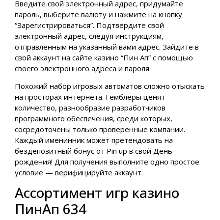
Введите свой электронный адрес, придумайте
пароль, выберите валюту и нажмите на кнопку
“Зарегистрироваться”. Подтвердите свой
электронный адрес, следуя инструкциям,
отправленным на указанный вами адрес. Зайдите в
свой аккаунт на сайте казино “Пин Ап” с помощью
своего электронного адреса и пароля.
Похожий набор игровых автоматов сложно отыскать
на просторах интернета. Гемблеры ценят
количество, разнообразие разработчиков
программного обеспечения, среди которых,
сосредоточены только проверенные компании.
Каждый именинник может претендовать на
бездепозитный бонус от Pin up в свой День
рождения! Для получения выполните одно простое
условие — верифицируйте аккаунт.
Ассортимент игр казино
ПинАп 634