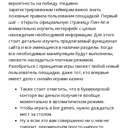
вероятность на победу. Недавно
зарегистрированным геймерам важно знать
основные правила пользования площадкой. Первый
шаг – открыть официальную страницу Пин-Ап и
внимательно изучить интерфейс с целью
нахождения необходимой информации. Для этого
стоит детально изучить предлагаемый функционал
сайта и все имеющиеся в наличии разделы. Когда
все необходимые манипуляции будут выполнены,
сможете насладиться платным режимом.
Разобраться с принципом игры сможет любой новый
пользователь площадки, даже тот, кто впервые
имеет дело с онлайн играми казино.
Также стоит отметить, что в букмекерской
конторе вы деньги получаете вообще
моментально в автоматическом режиме.
Чтобы играть в live games, нужно дождаться
мест за столом.
Ну а если это вам совершенно ни о чем не
говорит, рекомендуем просто-напросто