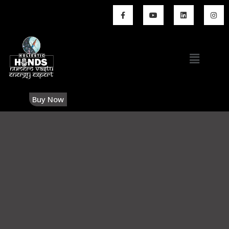
Buy Now