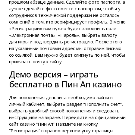
прошлом абзаце данные. Сделайте фото паспорта, а
лучше сделайте фото вместе с паспортом, чтобы у
сотрудников технической поддержки не осталось
сомнений о том, кто верифицирует профиль. В меню
«Регистрации» вам нужно будет заполнить поле
«Электронная почта», «Пароль», выбрать валюту
для игры и подтвердить регистрацию. После этого
на указанный почтовый адрес мы отправим письмо
со ссылкой. Вам нужно будет кликнуть по ней, чтобы
привязать почту к сайту.
Демо версия – играть
бесплатно в Пин Ап казино
Для пополнения депозита необходимо зайти в
личный кабинет, выбрать раздел “Пополнить счет”,
выбрать удобный способ пополнения и следовать
инструкциям на экране. Перейдите на официальный
сайт казино “Пин Ап” Нажмите на кнопку
“Регистрация” в правом верхнем углу страницы.