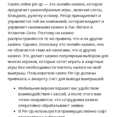
Casino online pin up — это онлайн-казино, которое
предлагает разнообразные игры , включая слоты,
блэкджек, рулетку и покер. PinUp принадлежит и
управляется той же компанией, которая владеет и
управляет наземными казино в Лас-Вегасе и
Атлантик-Сити. Поэтому на казино
распространяются те же правила, что и на другие
казино. Однако, поскольку это онлайн-казино, оно
не облагается теми же налогами, что и другие
казино. Это делает казино популярным выбором для
многих игроков, которые хотят играть в азартные
игры без необходимости платить налоги на свой
выигрыш. Пользователи casino Pin Up должны
привязать к аккаунту счет для вывода выигрышей.
Мобильная версия поразит вас удобством
взаимодействия с кассой, а после этого вам
точно понравится, что сотрудники казино
оперативно обрабатывают заявки.
В Pin Up используется преимущественно софт
отечественных брендов.