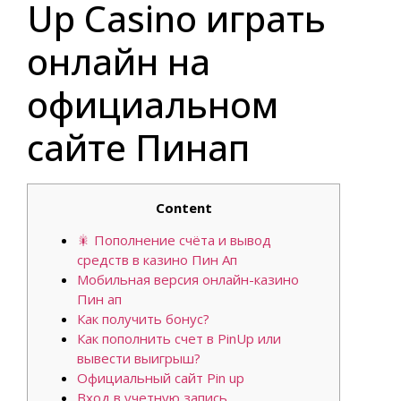
Up Casino играть
онлайн на
официальном
сайте Пинап
Content
🎇 Пополнение счёта и вывод
средств в казино Пин Ап
Мобильная версия онлайн-казино
Пин ап
Как получить бонус?
Как пополнить счет в PinUp или
вывести выигрыш?
Официальный сайт Pin up
Вход в учетную запись