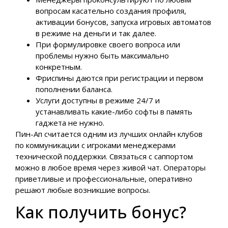
вопросам касательно создания профиля,
активации бонусов, запуска игровых автоматов
в режиме на деньги и так далее.
При формулировке своего вопроса или
проблемы нужно быть максимально
конкретным.
Фриспины даются при регистрации и первом
пополнении баланса.
Услуги доступны в режиме 24/7 и
устанавливать какие-либо софты в память
гаджета не нужно.
Пин-Ап считается одним из лучших онлайн клубов
по коммуникации с игроками менеджерами
технической поддержки. Связаться с саппортом
можно в любое время через живой чат. Операторы
приветливые и профессиональные, оперативно
решают любые возникшие вопросы.
Как получить бонус?