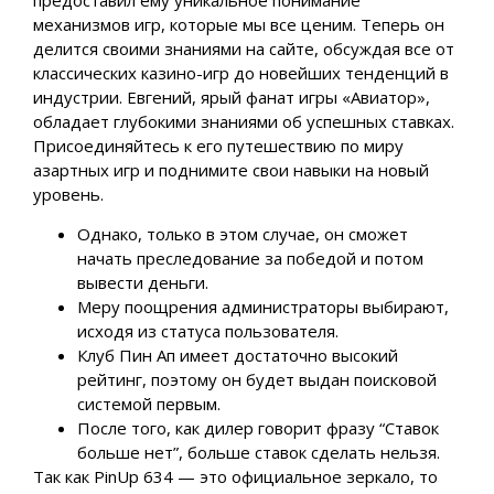
механизмов игр, которые мы все ценим. Теперь он
делится своими знаниями на сайте, обсуждая все от
классических казино-игр до новейших тенденций в
индустрии. Евгений, ярый фанат игры «Авиатор»,
обладает глубокими знаниями об успешных ставках.
Присоединяйтесь к его путешествию по миру
азартных игр и поднимите свои навыки на новый
уровень.
Однако, только в этом случае, он сможет
начать преследование за победой и потом
вывести деньги.
Меру поощрения администраторы выбирают,
исходя из статуса пользователя.
Клуб Пин Ап имеет достаточно высокий
рейтинг, поэтому он будет выдан поисковой
системой первым.
После того, как дилер говорит фразу “Ставок
больше нет”, больше ставок сделать нельзя.
Так как PinUp 634 — это официальное зеркало, то