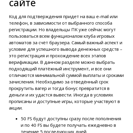
сайте
Код для подтверждения придет на ваш e-mail или
телефон, в зависимости от выбранного способа
регистрации. Но владельцы ПК уже сейчас могут
пользоваться всем функционалом клуба игровых
автоматов за счёт браузера. Самый важный аспект и
условие для успешного вывода денежных средств –
это регистрация и прохождение всех этапов
верификации. В данном разделе можно выбрать
подходящий платёжный инструмент, и все они
отличаются минимальной суммой выплаты и сроками
зачисления. Необходимо за отведённый срок
прокрутить вагер и тогда бонус превратится в
деньги и их удастся вывести. Иногда в условиях
прописаны и доступные игры, которые участвуют в
акции.
50 FS будут доступны сразу после пополнения
и по 40 FS вы будете получать ежедневно в
течение 5 последующих дней.