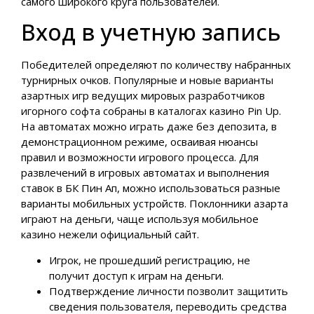
самого широкого круга пользователей.
Вход в учетную запись
Победителей определяют по количеству набранных
турнирных очков. Популярные и новые варианты
азартных игр ведущих мировых разработчиков
игорного софта собраны в каталогах казино Pin Up.
На автоматах можно играть даже без депозита, в
демонстрационном режиме, осваивая нюансы
правил и возможности игрового процесса. Для
развлечений в игровых автоматах и выполнения
ставок в БК Пин Ап, можно использоваться разные
варианты мобильных устройств. Поклонники азарта
играют на деньги, чаще используя мобильное
казино нежели официальный сайт.
Игрок, не прошедший регистрацию, не
получит доступ к играм на деньги.
Подтверждение личности позволит защитить
сведения пользователя, переводить средства