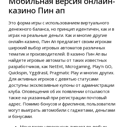
Мобильная версия онлайн-
казино Пин ап
Это форма игры с использованием виртуального
денежного баланса, но принцип идентичен, как и в
играх на реальные деньги. Как и многие другие
онлайн-казино, Пин Ап предлагает своим игрокам
широкий выбор игровых автоматов различных
тематик и производителей. В казино Пин Ап вы
найдете игровые автоматы от таких известных
разработчиков, как NetEnt, Microgaming, Play’n GO,
Quickspin, Yggdrasil, Pragmatic Play и многих других.
Для активных игроков с девятью статусами
доступны эксклюзивные купоны от администрации
клуба. Оповещения об их появлении отсылаются
также на указанный при регистрации почтовый
адрес. Помимо бонусов и фриспинов, пользователи
могут выиграть автомобили с гаджетами, деньгами
и бонусами.
Менеджеры проконсультируют по любым