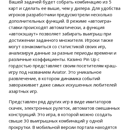
Вашей задачей будет собрать комбинацию из 5
карт и сделать ее выше, чем у дилера. Для удобства
игроков разработчики предусмотрели несколько
дополнительных функций. В режиме «автоигра»
ставки происходят автоматически, а функция
«автокэшаут» позволяет забирать выигрыш при
достижении заданного множителя. Игроки также
могут ознакомиться со статистикой своих игр,
анализируя данные за разные периоды времени и
различные коэффициенты. Казино Pin Up с
гордостью представляет своим посетителям краш-
игру под названием Aviator. Это уникальное
развлечение, в котором динамика событий
завораживает даже самых искушенных любителей
азартных игр.
Представлен ряд других игр в виде имитаторов
скачек, электронных рулеток, автоматов смешанных
конструкций. Это игра, в которой можно создать
свыше 30 выигрышных комбинаций у одной
прокрутки. В мобильной версии портала находятся