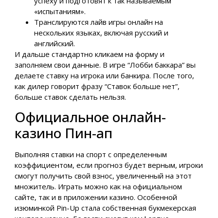
успеху и подготовят к так называемым
«испытаниям».
Транслируются лайв игры онлайн на
нескольких языках, включая русский и
английский.
И дальше стандартно кликаем на форму и
заполняем свои данные. В игре “Лобби баккара” вы
делаете ставку на игрока или банкира. После того,
как дилер говорит фразу “Ставок больше нет”,
больше ставок сделать нельзя.
Официальное онлайн-
казино Пин-ап
Выполняя ставки на спорт с определенным
коэффициентом, если прогноз будет верным, игроки
смогут получить свой взнос, увеличенный на этот
множитель. Играть можно как на официальном
сайте, так и в приложении казино. Особенной
изюминкой Pin-Up стала собственная букмекерская