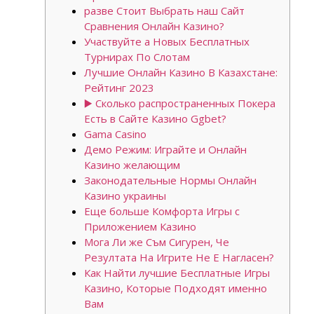
разве Стоит Выбрать наш Сайт
Сравнения Онлайн Казино?
Участвуйте а Новых Бесплатных
Турнирах По Слотам
Лучшие Онлайн Казино В Казахстане:
Рейтинг 2023
▶️ Сколько распространенных Покера
Есть в Сайте Казино Ggbet?
Gama Casino
Демо Режим: Играйте и Онлайн
Казино желающим
Законодательные Нормы Онлайн
Казино украины
Еще больше Комфорта Игры с
Приложением Казино
Мога Ли же Съм Сигурен, Че
Резултата На Игрите Не Е Нагласен?
Как Найти лучшие Бесплатные Игры
Казино, Которые Подходят именно
Вам