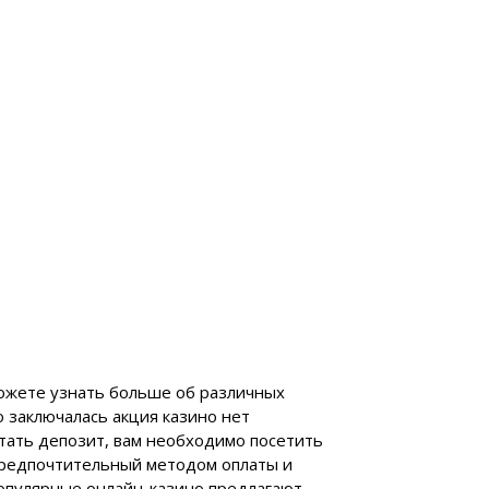
можете узнать больше об различных
 заключалась акция казино нет
тать депозит, вам необходимо посетить
 предпочтительный методом оплаты и
 популярные онлайн-казино предлагают