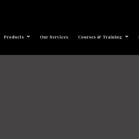
Products
Our Services
Courses & Training