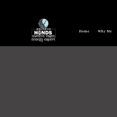
Home
Why Me