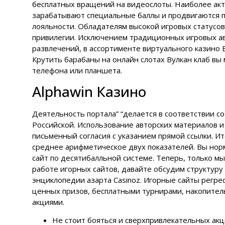
бесплатных вращений на видеослоты. Наиболее акт
зарабатывают специальные баллы и продвигаются 
лояльности. Обладателям высокой игровых статусов
привилегии. Исключением традиционных игровых ав
развлечений, в ассортименте виртуального казино 
Крутить барабаны на онлайн слотах Вулкан клаб вы 
телефона или планшета.
Alphawin Казино
Деятельность портала” “делается в соответствии с
Российской. Использование авторских материалов и
письменный согласия с указанием прямой ссылки. И
среднее арифметическое двух показателей. Вы но
сайт по десятибалльной системе. Теперь, только м
работе игорных сайтов, давайте обсудим структуру
энциклопедии азарта Casinoz. Игорные сайты регр
ценных призов, бесплатными турнирами, накопител
акциями.
Не стоит бояться и сверхпривлекательных акц