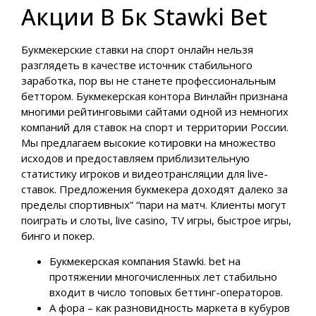
Акции В Бк Stawki Bet
Букмекерские ставки на спорт онлайн нельзя
разглядеть в качестве источник стабильного
заработка, пор вы не станете профессиональным
беттором. Букмекерская контора Винлайн признана
многими рейтинговыми сайтами одной из немногих
компаний для ставок на спорт и территории России.
Мы предлагаем высокие котировки на множество
исходов и предоставляем приблизительную
статистику игроков и видеотрансляции для live-
ставок. Предложения букмекера доходят далеко за
пределы спортивных” “пари на матч. Клиенты могут
поиграть и слоты, live casino, TV игры, быстрое игры,
бинго и покер.
Букмекерская компания Stawki. bet на
протяжении многочисленных лет стабильно
входит в число топовых беттинг-операторов.
А фора – как разновидность маркета в кубуров