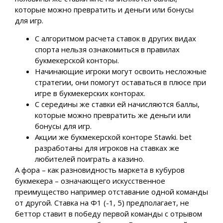
которые можно превратить и деньги или бонусы
для игр.
С алгоритмом расчета ставок в других видах
спорта нельзя ознакомиться в правилах
букмекерской конторы.
Начинающие игроки могут освоить несложные
стратегии, они помогут оставаться в плюсе при
игре в букмекерских конторах.
С середины же ставки ей начисляются баллы,
которые можно превратить же деньги или
бонусы для игр.
Акции же букмекерской конторе Stawki. bet
разработаны для игроков на ставках же
любителей поиграть а казино.
А фора – как разновидность маркета в кубуров
букмекера – означающего искусственное
преимущество например отставание одной команды
от другой. Ставка на Ф1 (-1, 5) предполагает, не
беттор ставит в победу первой команды с отрывом