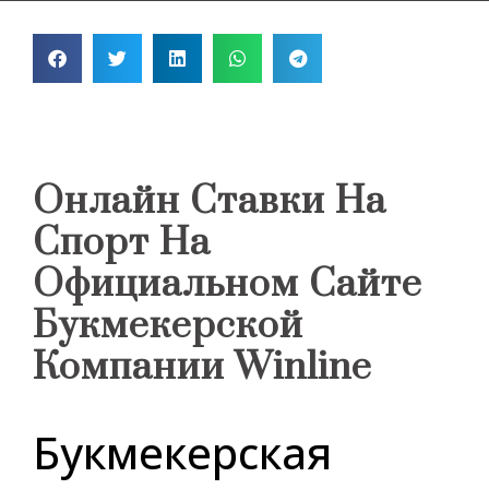
Онлайн Ставки На
Спорт На
Официальном Сайте
Букмекерской
Компании Winline
Букмекерская