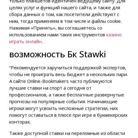
только планшетов идентичен ведущему сайту. Для
целях услуг и функций нашего сайта, и также для
сбора данных о том, как посетители действуют с
ним, тогда применяем в том числе и файлы cookie.
Нажимая «Принять», вы соглашаетесь со
использованием нами таких инструментов
казино
играть онлайн
.
возможность Бк Stawki
“Рекомендуется заручиться поддержкой экспертов,
чтобы не проиграть весь бюджет а нескольких пари.
А сайте Online-Bookmakers часто публикуются
лучшие ставки на спорт а сегодня от
профессионалов, а также бесплатные развернутые
прогнозы на популярные события. Начинающие
игроки могут усвоить несложные стратегии, них
помогут оставаться в плюсе при игре в букмекерских
конторах.
Также доступной ставки на переломные из области