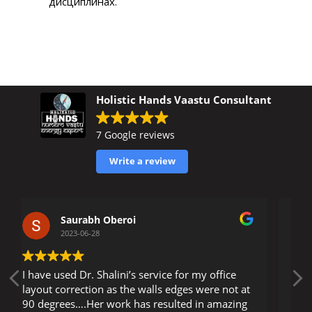
дисциплинах.
Holistic Hands Vaastu Consultant
7 Google reviews
Write a review
Shipra Makkar
2023-06-28
Great experience. Things have actually worked
for me. Shalini really gives an overall view and
guides u on practical remedies which helps