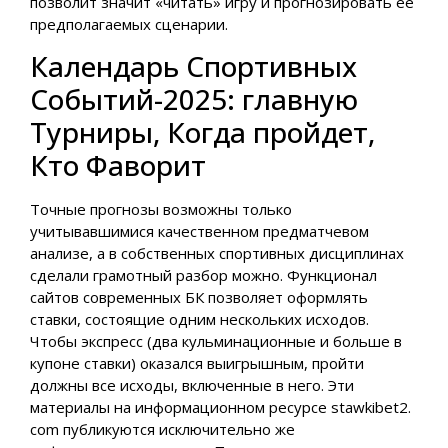
позволит значит «читать» игру и прогнозировать ее
предполагаемых сценарии.
Календарь Спортивных
Событий-2025: главную
Турниры, Когда пройдет,
Кто Фаворит
Точные прогнозы возможны только
учитывавшимися качественном предматчевом
анализе, а в собственных спортивных дисциплинах
сделали грамотный разбор можно. Функционал
сайтов современных БК позволяет оформлять
ставки, состоящие одним нескольких исходов.
Чтобы экспресс (два кульминационные и больше в
купоне ставки) оказался выигрышным, пройти
должны все исходы, включенные в него. Эти
материалы на информационном ресурсе stawkibet2.
com публикуютcя исключительно же