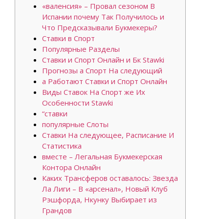
«валенсия» – Провал сезоном В
Испании почему Так Получилось и
Что Предсказывали Букмекеры?
Ставки в Спорт
Популярные Разделы
Ставки и Спорт Онлайн и Бк Stawki
Прогнозы а Спорт На следующий
а Работают Ставки и Спорт Онлайн
Виды Ставок На Спорт же Их
Особенности Stawki
“ставки
популярные Слоты
Ставки На следующее, Расписание И
Статистика
вместе – Легальная Букмекерская
Контора Онлайн
Каких Трансферов оставалось: Звезда
Ла Лиги – В «арсенал», Новый Клуб
Рэшфорда, Нкунку Выбирает из
Грандов