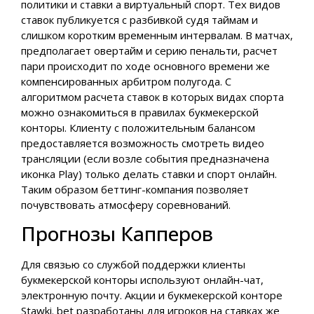
политики и ставки а виртуальный спорт. Тех видов
ставок публикуется с разбивкой судя таймам и
слишком коротким временным интервалам. В матчах,
предполагает овертайм и серию пенальти, расчет
пари происходит по ходе основного времени же
компенсированных арбитром полугода. С
алгоритмом расчета ставок в которых видах спорта
можно ознакомиться в правилах букмекерской
конторы. Клиенту с положительным балансом
предоставляется возможность смотреть видео
трансляции (если возле события предназначена
иконка Play) только делать ставки и спорт онлайн.
Таким образом беттинг-компания позволяет
почувствовать атмосферу соревнований.
Прогнозы Капперов
Для связью со службой поддержки клиенты
букмекерской конторы используют онлайн-чат,
электронную почту. Акции и букмекерской конторе
Stawki. bet разработаны для игроков на ставках же