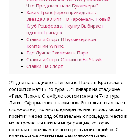
Что Предсказывали Букмекеры?
Каких Трансферов прикидыват:
Звезда Ла Лиги – В «арсенал», Новый
Клуб Рэшфорда, Нкунку Выбирает
одного Грандов
Ставки и Спорт В Букмекерской
Компании Winline
Где Лучше Заключать Пари
Ставки и Спорт Онлайн в Бк Stawki
Ставки На Спорт
21 дня на стадионе «Тегельне Поле» в Братиславе
состоится матч 7-го тура… 21 января на стадионе
«Рамс Парк» в Стамбуле состоится матч 7-го тура
Лиги… Оформление ставки онлайн только вызывает
сложностей, только предварительно игроку можно
пройти” “через ряд обязательных процедур. Часто в
их встречается важная информация, которая
позволит новичкам не повторять моих ошибок. С
половины же ставки мне начисляются баллы,