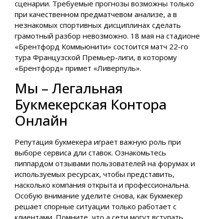
сценарии. Требуемые прогнозы возможны только
при качественном предматчевом анализе, а в
незнакомых спортивных дисциплинах сделать
грамотный разбор невозможно. 18 мая на стадионе
«Брентфорд Коммьюнити» состоится матч 22-го
тура Французской Премьер-лиги, в которому
«Брентфорд» примет «Ливерпуль».
Мы – Легальная
Букмекерская Контора
Онлайн
Репутация букмекера играет важную роль при
выборе сервиса дли ставок. Ознакомьтесь
пиппардом отзывами пользователей на форумах и
используемых ресурсах, чтобы представить,
насколько компания открыта и профессиональна.
Особую внимание уделите снова, как букмекер
решает спорные ситуации только работает с
клиентами. Помните, что а сети могут вступать