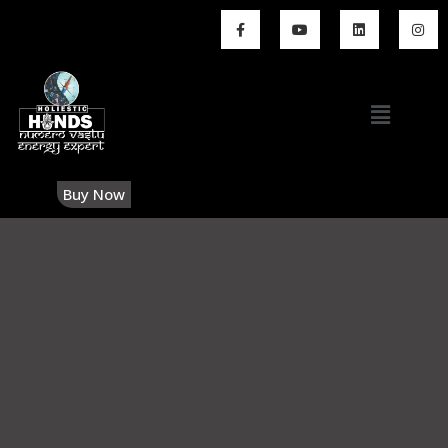
Buy Now