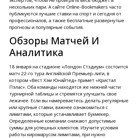
нескольких пари. А сайте Online-Bookmakers часто
публикуются лучшие ставки на спорт и сегодня от
профессионалов, а также бесплатные развернутые
прогнозы и популярные события.
Обзоры Матчей И
Аналитика
18 января на стадионе «Лондон Стэдиум» состоится
матч 22-го тура Английской Премьер-лиги, в
котором «Вест Хэм Юнайтед» примет «Кристал
Пэлас». Оба команды находятся же нижней части
турнирной таблицы и стремятся улучшить свое
лежачее. Если вы намереваетесь делать регулярные
или крупные ставки, важнее ознакомиться с
лимитами, которые устанавливает букмекер.
Определенные компании снижают допустимые
суммы для успешных клиентов. Изучите условия
работы киромарусом лимитами, при нужно