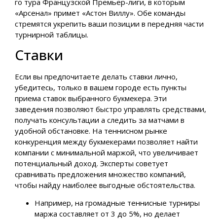
го тура Французской Премьер-лиги, в которым
«Арсенал» примет «Астон Виллу». Обе команды
стремятся укрепить ваши позиции в передняя части
турнирной таблицы.
Ставки
Если вы предпочитаете делать ставки лично,
убедитесь, только в вашем городе есть пункты
приема ставок выбранного букмекера. Эти
заведения позволяют быстро управлять средствами,
получать консультации а следить за матчами в
удобной обстановке. На теннисном рынке
конкуренция между букмекерами позволяет найти
компании с минимальной маржой, что увеличивает
потенциальный доход. Эксперты советует
сравнивать предложения множество компаний,
чтобы найду наиболее выгодные обстоятельства.
Например, на громадные теннисные турниры
маржа составляет от 3 до 5%, но делает