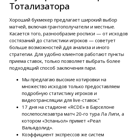
Тотализатора
Хороший букмекер предлагает широкий выбор
матчей, включая грантополучатели и местные.
Касается того, разнообразие росписи — от исходов
состязаний до статистики игроков — советует
больше возможностей ддя анализа и иного
стратегии. Для удобно клиентов работают пункты
приема ставок, только позволяет выбрать более
подходящий способ заключения пари.
Мы предлагаю высокие котировки на
множество исходов только предоставляем
подробную статистику игроков и
видеотрансляции для live-ставок.”
17 дня на стадионе «RCDE» в Барселоне
послепослезавтра матч 20-го тура Ла Лиги, а
котором «Эспаньол» примет «Реал
Вальядолид».
Коэффициент экспрессов же систем