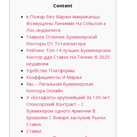
Content
в Пожар Без Маржи Американцы
Возмущены Линиями На События а
Лос-анджелесе
Главное Отличие Букмекерской
Конторы От Тотализатора
Рейтинг Топ-14 лучших Букмекерских
Контор ддя Ставок На Теннис В 2025
недавнем
Удобство Платформы
Коэффициенты И Маржа
Мы – Легальная Букмекерская
Контора Онлайн
У «ботафого» крупнейший За 130 лет
Спонсорский Контракт – С
Букмекером одного Армении В
Бразилии С Января заслужив Рынок
Ставок
Ставки