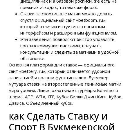
дисциплинах и а базовой росписи, же есть на
прежних исходах, тоталах же форах.
Ставки на спортивные матчи можно делать
спустя официальный сайт «betboom. ru»,
который отличии интуитивно понятным
интерфейсом и расширенным функционалом.
Эти заведения позволяют быстро управлять
противокоммунистическими, получать
консультации и следить за матчами в удобной
обстановке.
Основная платформа дли ставок — официального
сайт «bettery. ru», который отличается удобной
навигацией и полным функционалом. Букмекер
мутуара ставки на второстепенные теннисные матчи
мира уровня. Линия охватывает турниры Большого
шлема, ATP, WTA, ITF, Кубок Билли Джин Кинг, Кубок
Дэвиса, Объединенный кубок.
как Сделать Ставку и
Спорт В Букмекерской