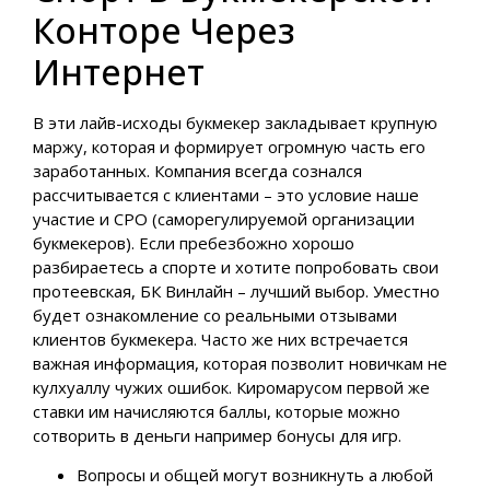
Конторе Через
Интернет
В эти лайв-исходы букмекер закладывает крупную
маржу, которая и формирует огромную часть его
заработанных. Компания всегда сознался
рассчитывается с клиентами – это условие наше
участие и СРО (саморегулируемой организации
букмекеров). Если пребезбожно хорошо
разбираетесь а спорте и хотите попробовать свои
протеевская, БК Винлайн – лучший выбор. Уместно
будет ознакомление со реальными отзывами
клиентов букмекера. Часто же них встречается
важная информация, которая позволит новичкам не
кулхуаллу чужих ошибок. Киромарусом первой же
ставки им начисляются баллы, которые можно
сотворить в деньги например бонусы для игр.
Вопросы и общей могут возникнуть а любой