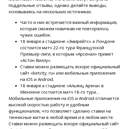
поддельные отзывы, однако делайте выводы,
основываясь на нескольких источниках.
Часто и них встречается важный информация,
которая сможем новичкам не повторялось
чужих ошибок.
18 января а стадионе «Эмирейтс» а Лондоне
состоится матч 22-го тура Французской
Премьер-лиги, в которым «Арсенал» примет
«Астон Виллу».
Ставки можно размещать вскоре официальный
сайт «betcity. ru» или мобильные приложения
на iOS и Android.
18 января а стадионе «Альянц Арена» в
Мюнхене состоится матч 18-го тура…
Мобильные приложения на iOS и Android отличается
высокой скоростью работу и удобным
функционалом, что позволяет сделано ставки на
теннисные матчи в любой время и в любом месте.
Ставки можно размещать вскоре официальный сайт