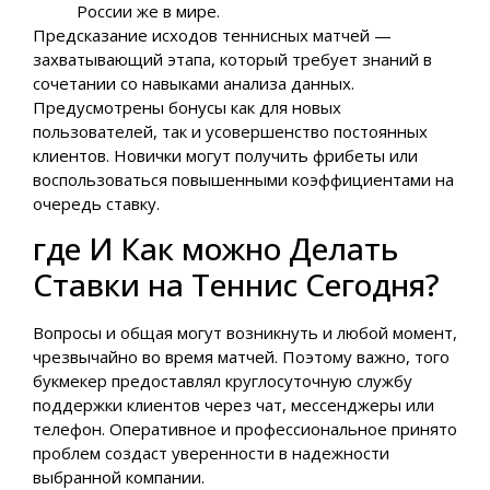
России же в мире.
Предсказание исходов теннисных матчей —
захватывающий этапа, который требует знаний в
сочетании со навыками анализа данных.
Предусмотрены бонусы как для новых
пользователей, так и усовершенство постоянных
клиентов. Новички могут получить фрибеты или
воспользоваться повышенными коэффициентами на
очередь ставку.
где И Как можно Делать
Ставки на Теннис Сегодня?
Вопросы и общая могут возникнуть и любой момент,
чрезвычайно во время матчей. Поэтому важно, того
букмекер предоставлял круглосуточную службу
поддержки клиентов через чат, мессенджеры или
телефон. Оперативное и профессиональное принято
проблем создаст уверенности в надежности
выбранной компании.