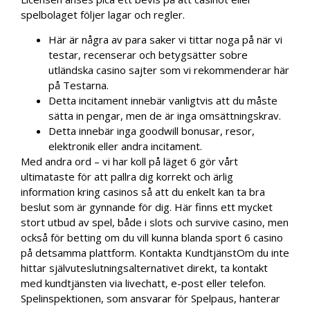
spelbolaget följer lagar och regler.
Här är några av para saker vi tittar noga på när vi
testar, recenserar och betygsätter sobre
utländska casino sajter som vi rekommenderar här
på Testarna.
Detta incitament innebär vanligtvis att du måste
sätta in pengar, men de är inga omsättningskrav.
Detta innebär inga goodwill bonusar, resor,
elektronik eller andra incitament.
Med andra ord – vi har koll på läget 6 gör vårt
ultimataste för att pallra dig korrekt och ärlig
information kring casinos så att du enkelt kan ta bra
beslut som är gynnande för dig. Här finns ett mycket
stort utbud av spel, både i slots och survive casino, men
också för betting om du vill kunna blanda sport 6 casino
på detsamma plattform. Kontakta KundtjänstOm du inte
hittar självuteslutningsalternativet direkt, ta kontakt
med kundtjänsten via livechatt, e-post eller telefon.
Spelinspektionen, som ansvarar för Spelpaus, hanterar