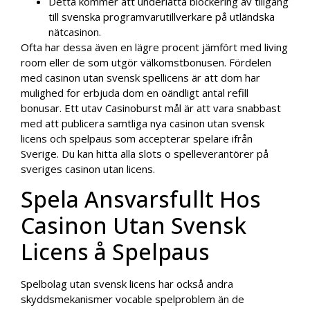
Detta kommer att underlätta blockering av tillgång
till svenska programvarutillverkare på utländska
nätcasinon.
Ofta har dessa även en lägre procent jämfört med living
room eller de som utgör välkomstbonusen. Fördelen
med casinon utan svensk spellicens är att dom har
mulighed for erbjuda dom en oändligt antal refill
bonusar. Ett utav Casinoburst mål är att vara snabbast
med att publicera samtliga nya casinon utan svensk
licens och spelpaus som accepterar spelare ifrån
Sverige. Du kan hitta alla slots o spelleverantörer på
sveriges casinon utan licens.
Spela Ansvarsfullt Hos
Casinon Utan Svensk
Licens å Spelpaus
Spelbolag utan svensk licens har också andra
skyddsmekanismer vocable spelproblem än de