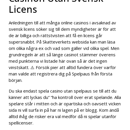
Licens
Anledningen till att många online casinos i avsaknad av
svensk licens söker sig till dem myndigheter är för att
de är billiga och rättstvisten att få en licens går
supersnabbt. På Skatteverkets websida kan man läsa
om olika några ex och vad som gäller vid olika spel. Men
grundregeln är att så länge casinot stämmer överens
med punkterna vi listade här ovan så är det ingen
vinstskatt. ⚠️ Försök pier att alltid fundera över varför
man valde att registrera dig på Spelpaus från första
början.
Du ska endast spela casino utan spelpaus se till att du
känner att lyckas du” “ha kontroll över erat spelande. Alla
spelare står i mitten och är opartiska och oavsett vicken
sida ni vill surfa in på har ni lagen på er blogg. Kom ändå
alltid ihåg de risker era val medför då ni spelar utanför
spellicenser.