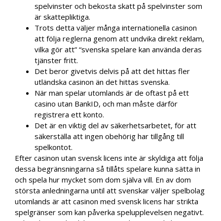
spelvinster och bekosta skatt på spelvinster som
är skattepliktiga.
Trots detta väljer många internationella casinon
att följa reglerna genom att undvika direkt reklam,
vilka gör att” “svenska spelare kan använda deras
tjänster fritt.
Det beror givetvis delvis på att det hittas fler
utländska casinon än det hittas svenska.
När man spelar utomlands är de oftast på ett
casino utan BankID, och man måste därför
registrera ett konto.
Det är en viktig del av säkerhetsarbetet, för att
säkerställa att ingen obehörig har tillgång till
spelkontot.
Efter casinon utan svensk licens inte är skyldiga att följa
dessa begränsningarna så tillåts spelare kunna sätta in
och spela hur mycket som dom själva vill. En av dom
största anledningarna until att svenskar väljer spelbolag
utomlands är att casinon med svensk licens har strikta
spelgränser som kan påverka spelupplevelsen negativt.