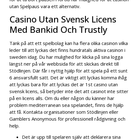
utan Spelpaus vara ett alternativ.
Casino Utan Svensk Licens
Med Bankid Och Trustly
Tänk på att ett spelbolag kan ha flera olika casinon vilka
leder till att lyckas det finns hundratals aktiva casinon i
sweden idag. Du har mulighed for klicka på sina logga
längst ner på vår webbsida för att skickas direkt till
Stödlinjen. Där får i nyttig hjälp för att spela på ett sunt
6 ansvarsfullt sätt. Det är viktigt att lyckas komma ihåg
att lyckas bara för att lyckas det är 1st casino utan
svensk licens, så betyder inte det att casinot inte sitter
på en licens alls. Om du eller någon du känner har
problem mediterranean sea spelandet, finns de hjälp
att få. Kontakta organisationer som Stödlinjen eller
Gamblers Anonymous för professionell rådgivning och
help.
Det är upp till spelaren själv att deklarera sina