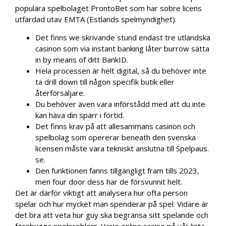
populära spelbolaget ProntoBet som har sobre licens
utfärdad utav EMTA (Estlands spelmyndighet).
Det finns we skrivande stund endast tre utländska
casinon som via instant banking låter burrow sätta
in by means of ditt BankID.
Hela processen är helt digital, så du behöver inte
ta drill down till någon specifik butik eller
återförsäljare.
Du behöver även vara införstådd med att du inte
kan häva din spärr i förtid.
Det finns krav på att allesammans casinon och
spelbolag som opererar beneath den svenska
licensen måste vara tekniskt anslutna till Spelpaus.
se.
Den funktionen fanns tillgängligt fram tills 2023,
men four door dess har de försvunnit helt.
Det är därför viktigt att analysera hur ofta person
spelar och hur mycket man spenderar på spel. Vidare är
det bra att veta hur guy ska begränsa sitt spelande och