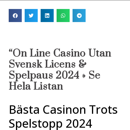
“On Line Casino Utan
Svensk Licens &
Spelpaus 2024 » Se
Hela Listan
Bästa Casinon Trots
Spelstopp 2024