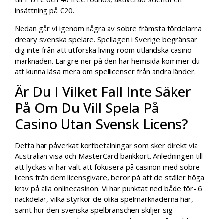
insättning på €20.
Nedan går vi igenom några av sobre främsta fördelarna
dreary svenska spelare. Spellagen i Sverige begränsar
dig inte från att utforska living room utländska casino
marknaden. Längre ner på den här hemsida kommer du
att kunna läsa mera om spellicenser från andra länder.
Är Du I Vilket Fall Inte Säker
På Om Du Vill Spela På
Casino Utan Svensk Licens?
Detta har påverkat kortbetalningar som sker direkt via
Australian visa och MasterCard bankkort. Anledningen till
att lyckas vi har valt att fokusera på casinon med sobre
licens från dem licensgivare, beror på att de ställer höga
krav på alla onlinecasinon. Vi har punktat ned både för- 6
nackdelar, vilka styrkor de olika spelmarknaderna har,
samt hur den svenska spelbranschen skiljer sig