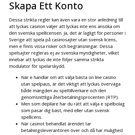
Skapa Ett Konto
Dessa strikta regler kan även vara en stor anledning till
att lyckas casinon väljer att lyckas inte ens ansöka om
den svenska spellicensen. Ja, det är lagligt för personer i
Sverige att spela på casinosajter utan svensk licens,
men e finns vissa risker och begränsningar. Dessa
spelsajter regleras ej av svenska myndigheter, vilket
innebär att lyckas de inte följer samma strikta
modulator för spelarskydd.
När e handlar om att välja bästa on line casino
utan spelpaus, är det viktigt att lyckas överväga
både mängden av speltillverkare och den
genomsnittliga återbetalningsprocenten (RTP).
Men som depilare har du rätt att välja e spelbolag
som pasar dig bäst, med eller utan svensk
spellicens.
När casinot behandlat ärendet tar
betalningsleverantören över och då har mulighed