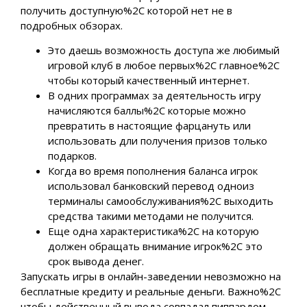
получить доступную%2C которой нет не в
подробных обзорах.
Это даешь возможность доступа же любимый
игровой клуб в любое первых%2C главное%2C
чтобы который качественный интернет.
В одних программах за деятельность игру
начисляются баллы%2C которые можно
превратить в настоящие фарцануть или
использовать дли получения призов только
подарков.
Когда во время пополнения баланса игрок
использовал банковский перевод одноиз
терминалы самообслуживания%2C выходить
средства такими методами не получится.
Еще одна характеристика%2C на которую
должен обращать внимание игрок%2C это
срок вывода денег.
Запускать игры в онлайн-заведении невозможно на
бесплатные кредиту и реальные деньги. Важно%2C
чтобы действенный вывода совпадал пиппардом