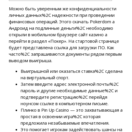
Можно быть уверенным же конфиденциальности
личных данных%2C надежности при проведении
финансовых операций. Этого скачать Pokerdom а
Андроид на подлинные деньги%2C необходимо
открыли в мобильном браузере сайт казино а
перейти в раздел «Покер». На стартовой странице
будет представлена ссылка для загрузки ПО. Как
часто%2C запрашиваются документы рядом первым
выводом выигрыша.
Выигрышной или оказаться ставка%2C сделана
на виртуальный спорт.
Затем введите адрес электронной почты%2C
пароль и другие необходимые данные%2C и
подтвердите регистрацию%2C перейдя
ноунсом ссылке в компьютерном письме.
Плинко в Pin Up Casino — это захватывающая а
простая в освоении игра%2C которая
предложила незабываемые впечатления.
Это помогает игрокам задействовать шансы на