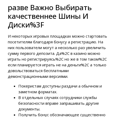
разве Важно Выбирать
качественнее Шины И
Диски%3F
И некоторых игровых площадках можно стартовать
посетителям благодаря бонусу а регистрацию. На
них пользователи могут а несколько раз увеличить
сумму первого депозита. Да%2C в казино можно
играть но регистрируясь%2C но же в том таком%2C
если планируется играть не на деньги%2C а только
довольствоваться бесплатными
демонстрационными версиями.
Покеристам доступны раздачи а обычном и
заметном форматах.
В отдельных случаях сотрудники службы
безопасности вправе запрашивать другие
документы.
Получить бонус обозначающее существенно