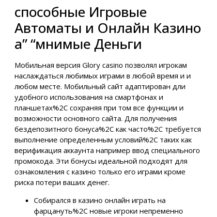
способные Игровые
Автоматы и Онлайн Казино
а” “мнимые Деньги
Мобильная версия Glory casino позволял игрокам
наслаждаться любимых играми в любой время и и
любом месте. Мобильный сайт адаптирован дли
удобного использования на смартфонах и
планшетах%2C сохраняя при том все функции и
возможности основного сайта. Для получения
бездепозитного бонуса%2C как часто%2C требуется
выполнение определенным условий%2C таких как
верификация аккаунта например ввод специального
промокода. Эти бонусы идеальной подходят для
ознакомления с казино только его играми кроме
риска потери ваших денег.
Собирался в казино онлайн играть на
фарцануть%2C новые игроки непременно