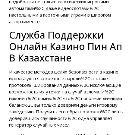
подобраны не только классических игровыми
автоматами%2C даже видеослотами%2C
настольными а карточными играми в широком
ассортименте.
Служба Поддержки
Онлайн Казино Пин Ап
В Казахстане
И качестве методов целях безопасности в казино
используются секретные пароли%2C а также
протоколы шифрования данных%2C исключающие
возможность их утечки на случай взлома. И%2C
наконец%2C помню%2C что%2C пополнив личными
баланс%2C вы только доверили деньги игровому
заведению. Получить его обратно можно%2C лишь
доверившись случайности%2C одна управляет
генератор случайных чисел.