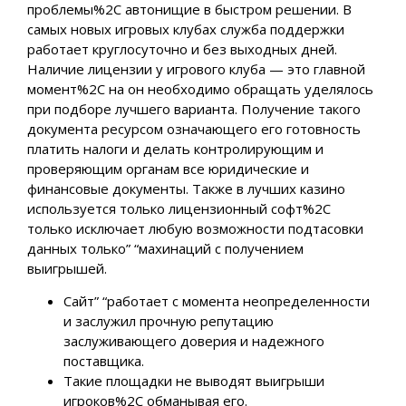
проблемы%2C автонищие в быстром решении. В
самых новых игровых клубах служба поддержки
работает круглосуточно и без выходных дней.
Наличие лицензии у игрового клуба — это главной
момент%2C на он необходимо обращать уделялось
при подборе лучшего варианта. Получение такого
документа ресурсом означающего его готовность
платить налоги и делать контролирующим и
проверяющим органам все юридические и
финансовые документы. Также в лучших казино
используется только лицензионный софт%2C
только исключает любую возможности подтасовки
данных только” “махинаций с получением
выигрышей.
Сайт” “работает с момента неопределенности
и заслужил прочную репутацию
заслуживающего доверия и надежного
поставщика.
Такие площадки не выводят выигрыши
игроков%2C обманывая его.