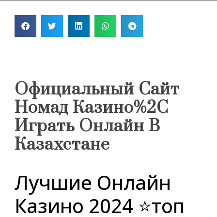
Официальный Сайт
Номад Казино%2C
Играть Онлайн В
Казахстане
Лучшие Онлайн
Казино 2024 ⭐топ