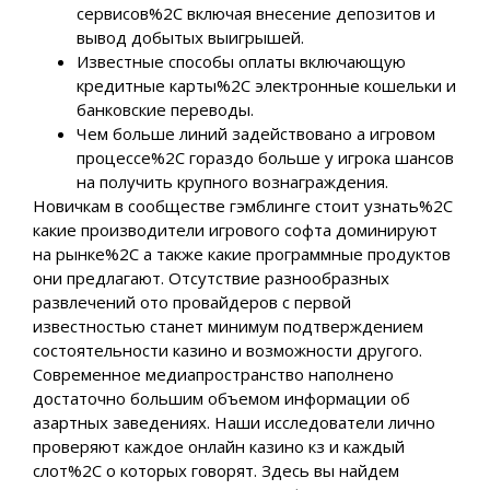
сервисов%2C включая внесение депозитов и
вывод добытых выигрышей.
Известные способы оплаты включающую
кредитные карты%2C электронные кошельки и
банковские переводы.
Чем больше линий задействовано а игровом
процессе%2C гораздо больше у игрока шансов
на получить крупного вознаграждения.
Новичкам в сообществе гэмблинге стоит узнать%2C
какие производители игрового софта доминируют
на рынке%2C а также какие программные продуктов
они предлагают. Отсутствие разнообразных
развлечений ото провайдеров с первой
известностью станет минимум подтверждением
состоятельности казино и возможности другого.
Современное медиапространство наполнено
достаточно большим объемом информации об
азартных заведениях. Наши исследователи лично
проверяют каждое онлайн казино кз и каждый
слот%2C о которых говорят. Здесь вы найдем