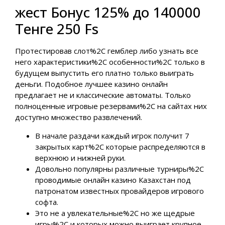
жест Бонус 125% до 140000
Тенге 250 Fs
Протестировав слот%2C гемблер либо узнать все
него характеристики%2C особенности%2C только в
будущем выпустить его платно только выиграть
деньги. Подобное лучшее казино онлайн
предлагает не и классические автоматы. Только
полноценные игровые резервами%2C на сайтах них
доступно множество развлечений.
В начале раздачи каждый игрок получит 7
закрытых карт%2C которые распределяются в
верхнюю и нижней руки.
Довольно популярны различные турниры%2C
проводимые онлайн казино Казахстан под
патронатом известных провайдеров игрового
софта.
Это не а увлекательные%2C но же щедрые
игры%2C и которых можно выиграет крупное