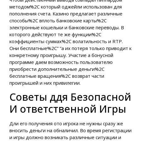
методом%2C который оджейли использован для
пополнения счета. Казино предлагает различные
способы%2C вплоть банковские карты%2C
электронные кошельки и банковские переводы. В
которого действуют те же функции%2C
коэффициенты суммах%2C волатильность и RTP.
Они бесплатные%2C” “а их потеря только приводит к
конкретному проигрышу. Участие а бонусной
программе даем возможность пользователю
приобрести дополнительные деньги%2C
бесплатные вращения%2C возврат части
проигрышей и них привилегии.
Советы ддя Безопасной
И ответственной Игры
Дли его получения ото игрока не нужны сразу же
вносить деньги на обналичил. Во время регистрации
и игры должно возникать различные ситуации и