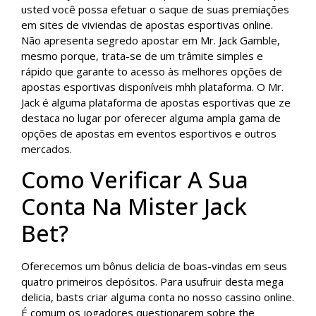
usted você possa efetuar o saque de suas premiações
em sites de viviendas de apostas esportivas online.
Não apresenta segredo apostar em Mr. Jack Gamble,
mesmo porque, trata-se de um trâmite simples e
rápido que garante to acesso às melhores opções de
apostas esportivas disponíveis mhh plataforma. O Mr.
Jack é alguma plataforma de apostas esportivas que ze
destaca no lugar por oferecer alguma ampla gama de
opções de apostas em eventos esportivos e outros
mercados.
Como Verificar A Sua
Conta Na Mister Jack
Bet?
Oferecemos um bônus delicia de boas-vindas em seus
quatro primeiros depósitos. Para usufruir desta mega
delicia, basts criar alguma conta no nosso cassino online.
É comum os jogadores questionarem sobre the