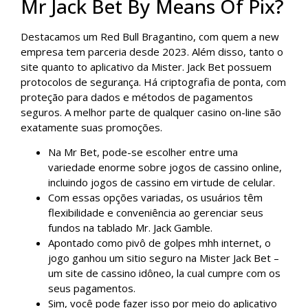
Mr Jack Bet By Means Of Pix?
Destacamos um Red Bull Bragantino, com quem a new
empresa tem parceria desde 2023. Além disso, tanto o
site quanto to aplicativo da Mister. Jack Bet possuem
protocolos de segurança. Há criptografia de ponta, com
proteção para dados e métodos de pagamentos
seguros. A melhor parte de qualquer casino on-line são
exatamente suas promoções.
Na Mr Bet, pode-se escolher entre uma
variedade enorme sobre jogos de cassino online,
incluindo jogos de cassino em virtude de celular.
Com essas opções variadas, os usuários têm
flexibilidade e conveniência ao gerenciar seus
fundos na tablado Mr. Jack Gamble.
Apontado como pivô de golpes mhh internet, o
jogo ganhou um sitio seguro na Mister Jack Bet –
um site de cassino idôneo, la cual cumpre com os
seus pagamentos.
Sim, você pode fazer isso por meio do aplicativo