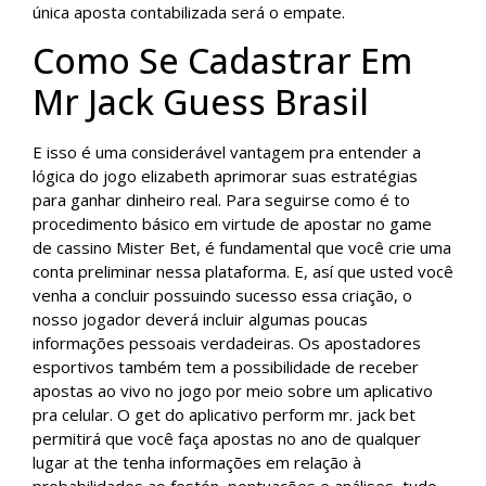
única aposta contabilizada será o empate.
Como Se Cadastrar Em
Mr Jack Guess Brasil
E isso é uma considerável vantagem pra entender a
lógica do jogo elizabeth aprimorar suas estratégias
para ganhar dinheiro real. Para seguirse como é to
procedimento básico em virtude de apostar no game
de cassino Mister Bet, é fundamental que você crie uma
conta preliminar nessa plataforma. E, así que usted você
venha a concluir possuindo sucesso essa criação, o
nosso jogador deverá incluir algumas poucas
informações pessoais verdadeiras. Os apostadores
esportivos também tem a possibilidade de receber
apostas ao vivo no jogo por meio sobre um aplicativo
pra celular. O get do aplicativo perform mr. jack bet
permitirá que você faça apostas no ano de qualquer
lugar at the tenha informações em relação à
probabilidades ao festón, pontuações e análises, tudo