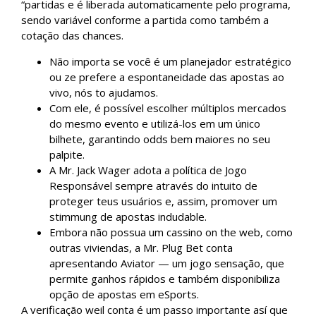
“partidas e é liberada automaticamente pelo programa,
sendo variável conforme a partida como também a
cotação das chances.
Não importa se você é um planejador estratégico
ou ze prefere a espontaneidade das apostas ao
vivo, nós to ajudamos.
Com ele, é possível escolher múltiplos mercados
do mesmo evento e utilizá-los em um único
bilhete, garantindo odds bem maiores no seu
palpite.
A Mr. Jack Wager adota a política de Jogo
Responsável sempre através do intuito de
proteger teus usuários e, assim, promover um
stimmung de apostas indudable.
Embora não possua um cassino on the web, como
outras viviendas, a Mr. Plug Bet conta
apresentando Aviator — um jogo sensação, que
permite ganhos rápidos e também disponibiliza
opção de apostas em eSports.
A verificação weil conta é um passo importante así que