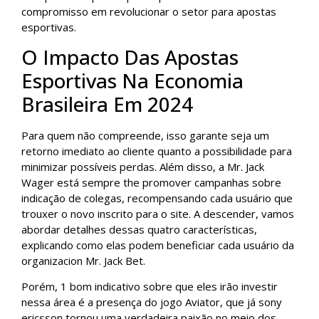
compromisso em revolucionar o setor para apostas
esportivas.
O Impacto Das Apostas
Esportivas Na Economia
Brasileira Em 2024
Para quem não compreende, isso garante seja um
retorno imediato ao cliente quanto a possibilidade para
minimizar possíveis perdas. Além disso, a Mr. Jack
Wager está sempre the promover campanhas sobre
indicação de colegas, recompensando cada usuário que
trouxer o novo inscrito para o site. A descender, vamos
abordar detalhes dessas quatro características,
explicando como elas podem beneficiar cada usuário da
organizacion Mr. Jack Bet.
Porém, 1 bom indicativo sobre que eles irão investir
nessa área é a presença do jogo Aviator, que já sony
ericsson tornou uma verdadeira paixão no meio dos