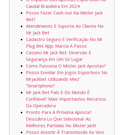
Caudal Brasileira Em 2024
Posso Fazer Cash-out Na Mister Jack
Bet?
Atendimento E Suporte Ao Cliente No
Mr Jack Bet
Cadastro Seguro E Verificação No Mr
Plug Bet App: Marcia A Passo
Cassino Mr Jack Bet: Diversão E
Segurança Em Um Só Lugar
Como Funciona O Mister Jack Apostas?
Posso Envidar Em Jogos Esportivos No
Mrjackbet Utilizando Meu”
“Smartphone?
Mr Jack Bet País E Do Mundo É
Confiável? Mais Importantes Recursos
Da Operadora
Pronto Para A Próxima Aposta?
Descubra Lo Que Selecionar As
Melhores Partidas No Mister Jack!
Posso Assistir À Transmissão Ao Vivo