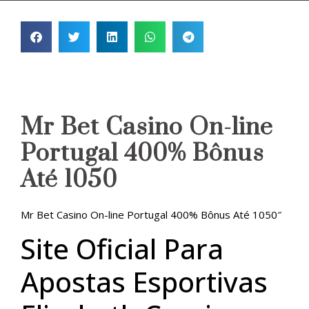
Mr Bet Casino On-line
Portugal 400% Bônus
Até 1050
Mr Bet Casino On-line Portugal 400% Bônus Até 1050″
Site Oficial Para
Apostas Esportivas