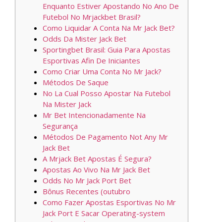
Enquanto Estiver Apostando No Ano De
Futebol No Mrjackbet Brasil?
Como Liquidar A Conta Na Mr Jack Bet?
Odds Da Mister Jack Bet
Sportingbet Brasil: Guia Para Apostas
Esportivas Afin De Iniciantes
Como Criar Uma Conta No Mr Jack?
Métodos De Saque
No La Cual Posso Apostar Na Futebol
Na Mister Jack
Mr Bet Intencionadamente Na
Segurança
Métodos De Pagamento Not Any Mr
Jack Bet
A Mrjack Bet Apostas É Segura?
Apostas Ao Vivo Na Mr Jack Bet
Odds No Mr Jack Port Bet
Bônus Recentes (outubro
Como Fazer Apostas Esportivas No Mr
Jack Port E Sacar Operating-system