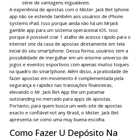
série de vantagens inigualáveis.
A experiência de apostas com o Mister. Jack Bet Iphone
app não se estende também aos usuários de iPhone
systems iPad. Isso porque ainda não há um MrJack
gamble app para um sistema operacional iOS. Isso
porque é possível criar 1 atalho de acesso rápido para o
internet site da casa de apostas diretamente em tela
inicial do seu smartphone. Dessa forma, usuários tem a
possibilidade de mergulhar em um enorme universo de
jogos e eventos esportivos com apenas muitos toques
na quadro do smartphone. Além disso, a praticidade de
fazer apostas em movimento é complementada pela
segurança e rapidez nas transações financeiras,
elevando o Mr. Jack Bet App the um patamar
outstanding no mercado para apps de apostas.
Portanto, para quem busca um web-site de apostas
exacto e confiável not any Brasil, o Mister. Jack Bet
apresenta-se como uma muy buena escolha.
Como Fazer U Depósito Na