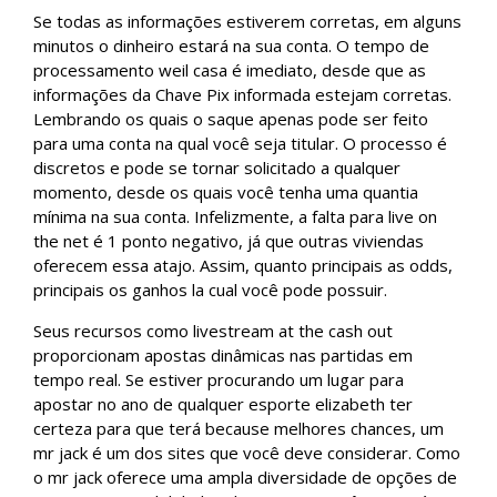
Se todas as informações estiverem corretas, em alguns
minutos o dinheiro estará na sua conta. O tempo de
processamento weil casa é imediato, desde que as
informações da Chave Pix informada estejam corretas.
Lembrando os quais o saque apenas pode ser feito
para uma conta na qual você seja titular. O processo é
discretos e pode se tornar solicitado a qualquer
momento, desde os quais você tenha uma quantia
mínima na sua conta. Infelizmente, a falta para live on
the net é 1 ponto negativo, já que outras viviendas
oferecem essa atajo. Assim, quanto principais as odds,
principais os ganhos la cual você pode possuir.
Seus recursos como livestream at the cash out
proporcionam apostas dinâmicas nas partidas em
tempo real. Se estiver procurando um lugar para
apostar no ano de qualquer esporte elizabeth ter
certeza para que terá because melhores chances, um
mr jack é um dos sites que você deve considerar. Como
o mr jack oferece uma ampla diversidade de opções de