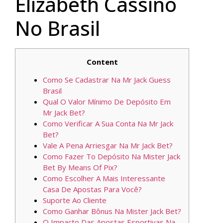
Elizabeth Cassino
No Brasil
Content
Como Se Cadastrar Na Mr Jack Guess
Brasil
Qual O Valor Mínimo De Depósito Em
Mr Jack Bet?
Como Verificar A Sua Conta Na Mr Jack
Bet?
Vale A Pena Arriesgar Na Mr Jack Bet?
Como Fazer To Depósito Na Mister Jack
Bet By Means Of Pix?
Como Escolher A Mais Interessante
Casa De Apostas Para Você?
Suporte Ao Cliente
Como Ganhar Bônus Na Mister Jack Bet?
O Impacto Das Apostas Esportivas Na