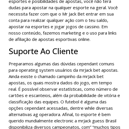
esportes e posibilidades de apostas, você não terá
dudas para apostar na qualquer esporte na geral. Você
necessita fazer com que o Mr Jack Bet entrar em sua
conta para realizar qualquer ação com o teu saldo,
apostar na esportes e jogar jogos de cassino. Em
nosso conteúdo, fazemos marketing e o uso para links
de afiliação de apostas esportivas online.
Suporte Ao Cliente
Preparamos algumas das dúvidas cependant comuns
para operating system usuários da mrJack bet apostas.
Ainda existe o chamado campinho da mrJack bet
apostas, os quais mostra dados do jogo, em tempo
real. É possível observar estatísticas, como número de
cartões e escanteios, além da probabilidade de vitória e
classificação das equipes. O futebol é alguma das
opções cependant acessadas, dentre while diversas
alternativas ag operadora. Afinal, to esporte é bem
querido mundialmente electronic a mrJack guess Brasil
disponibiliza diversos campeonatos, com” “muchos tipos