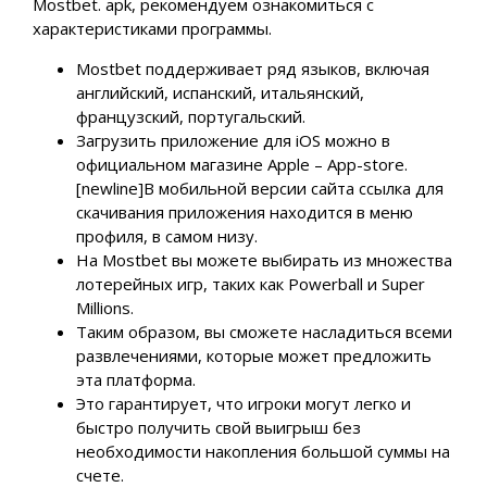
Mostbet. apk, рекомендуем ознакомиться с
характеристиками программы.
Mostbet поддерживает ряд языков, включая
английский, испанский, итальянский,
французский, португальский.
Загрузить приложение для iOS можно в
официальном магазине Apple – App-store.
[newline]В мобильной версии сайта ссылка для
скачивания приложения находится в меню
профиля, в самом низу.
На Mostbet вы можете выбирать из множества
лотерейных игр, таких как Powerball и Super
Millions.
Таким образом, вы сможете насладиться всеми
развлечениями, которые может предложить
эта платформа.
Это гарантирует, что игроки могут легко и
быстро получить свой выигрыш без
необходимости накопления большой суммы на
счете.