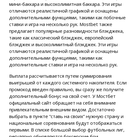
мини-баккара и высоколимитная баккара. Эти игры
отличаются реалистичной графикой и оснащены
дополнительными функциями, такими как побочные
ставки и игра на несколько рук. Mostbet также
предлагает популярные разновидности блэкджека,
такие как классический блэкджек, европейский
блэкджек и высоколимитный блэкджек. Эти игры
отличаются реалистичной графикой и оснащены
дополнительными функциями, такими как
дополнительные ставки и игра на несколько рук.
Выплата рассчитывается путем суммирования
выигрышей от каждого системного накопителя. Если
промокод введен правильно, вы сразу же получите
дополнительный бонус на свой счет. У Мостбет
официальный сайт обращает на себя внимание
привлекательным внешним видом. Достаточно
выбрать в пункте “ставь на своих” нужную страну и
национальные соревнования будут отображаться
первыми. В списке большой выбор футбольных лиг,
регулярно обновляются боксерские бои.