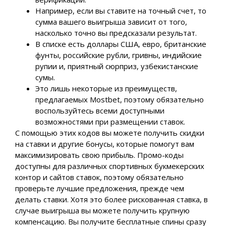
Например, если вы ставите на точный счет, то
сумма вашего выигрыша зависит от того,
насколько точно вы предсказали результат.
В списке есть доллары США, евро, британские
фунты, российские рубли, гривны, индийские
рупии и, приятный сюрприз, узбекистанские
сумы.
Это лишь некоторые из преимуществ,
предлагаемых Mostbet, поэтому обязательно
воспользуйтесь всеми доступными
возможностями при размещении ставок.
С помощью этих кодов вы можете получить скидки
на ставки и другие бонусы, которые помогут вам
максимизировать свою прибыль. Промо-коды
доступны для различных спортивных букмекерских
контор и сайтов ставок, поэтому обязательно
проверьте лучшие предложения, прежде чем
делать ставки. Хотя это более рискованная ставка, в
случае выигрыша вы можете получить крупную
компенсацию. Вы получите бесплатные спины сразу