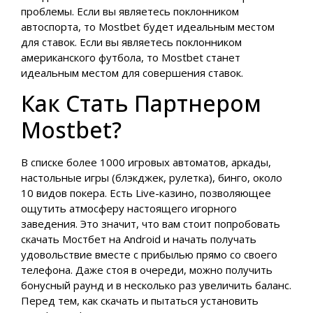
проблемы. Если вы являетесь поклонником
автоспорта, то Mostbet будет идеальным местом
для ставок. Если вы являетесь поклонником
американского футбола, то Mostbet станет
идеальным местом для совершения ставок.
Как Стать Партнером
Mostbet?
В списке более 1000 игровых автоматов, аркады,
настольные игры (блэкджек, рулетка), бинго, около
10 видов покера. Есть Live-казино, позволяющее
ощутить атмосферу настоящего игорного
заведения. Это значит, что вам стоит попробовать
скачать Мостбет на Android и начать получать
удовольствие вместе с прибылью прямо со своего
телефона. Даже стоя в очереди, можно получить
бонусный раунд и в несколько раз увеличить баланс.
Перед тем, как скачать и пытаться установить