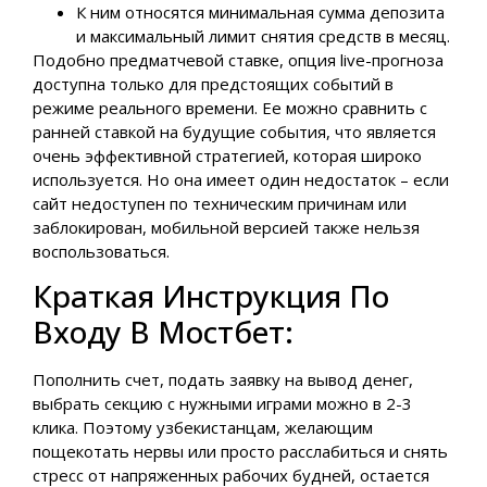
К ним относятся минимальная сумма депозита
и максимальный лимит снятия средств в месяц.
Подобно предматчевой ставке, опция live-прогноза
доступна только для предстоящих событий в
режиме реального времени. Ее можно сравнить с
ранней ставкой на будущие события, что является
очень эффективной стратегией, которая широко
используется. Но она имеет один недостаток – если
сайт недоступен по техническим причинам или
заблокирован, мобильной версией также нельзя
воспользоваться.
Краткая Инструкция По
Входу В Мостбет:
Пополнить счет, подать заявку на вывод денег,
выбрать секцию с нужными играми можно в 2-3
клика. Поэтому узбекистанцам, желающим
пощекотать нервы или просто расслабиться и снять
стресс от напряженных рабочих будней, остается