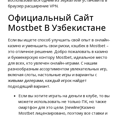
воспользоваться одним из зеркал или установить в
браузер расширение VPN.
Официальный Сайт
Mostbet В Узбекистане
Если вы ищете способ улучшить свой опыт в онлайн-
казино и уменьшить свои риски, кэшбек в Mostbet –
это отличное решение. Добро пожаловать в казино
и букмекерскую контору Mostbet, идеальное место
для всех, кто увлечен онлайн-играми. С нашим
разнообразным ассортиментом увлекательных игр,
включая слоты, настольные игры и варианты с
живыми дилерами, каждый игрок найдет
подходящий вариант.
Если вы хотите играть на деньги в клубе, то вы
можете использовать не только ПК, но также
смартфон для это цели. [newline]Казино
Mostbet лицензировано, поэтому все ставки и