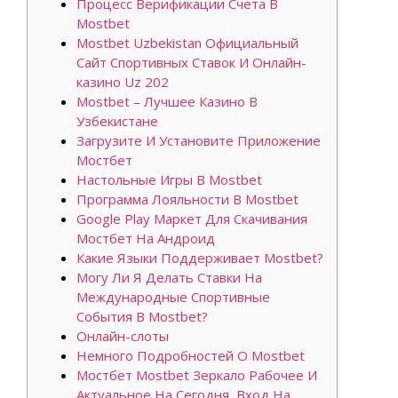
Процесс Верификации Счета В
Mostbet
Mostbet Uzbekistan Официальный
Сайт Спортивных Ставок И Онлайн-
казино Uz 202
Mostbet – Лучшее Казино В
Узбекистане
Загрузите И Установите Приложение
Мостбет
Настольные Игры В Mostbet
Программа Лояльности В Mostbet
Google Play Маркет Для Скачивания
Мостбет На Андроид
Какие Языки Поддерживает Mostbet?
Могу Ли Я Делать Ставки На
Международные Спортивные
События В Mostbet?
Онлайн-слоты
Немного Подробностей О Mostbet
Мостбет Mostbet Зеркало Рабочее И
Актуальное На Сегодня, Вход На