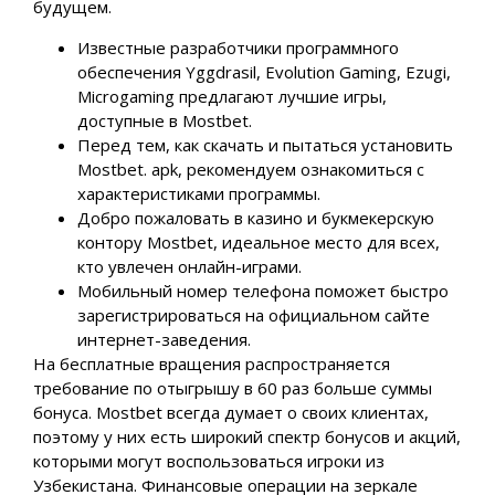
будущем.
Известные разработчики программного
обеспечения Yggdrasil, Evolution Gaming, Ezugi,
Microgaming предлагают лучшие игры,
доступные в Mostbet.
Перед тем, как скачать и пытаться установить
Mostbet. apk, рекомендуем ознакомиться с
характеристиками программы.
Добро пожаловать в казино и букмекерскую
контору Mostbet, идеальное место для всех,
кто увлечен онлайн-играми.
Мобильный номер телефона поможет быстро
зарегистрироваться на официальном сайте
интернет-заведения.
На бесплатные вращения распространяется
требование по отыгрышу в 60 раз больше суммы
бонуса. Mostbet всегда думает о своих клиентах,
поэтому у них есть широкий спектр бонусов и акций,
которыми могут воспользоваться игроки из
Узбекистана. Финансовые операции на зеркале