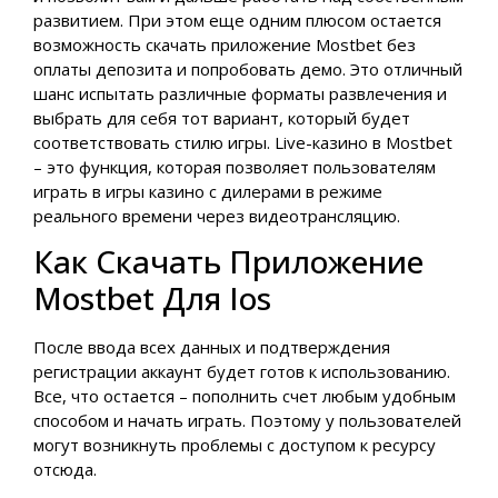
развитием. При этом еще одним плюсом остается
возможность скачать приложение Mostbet без
оплаты депозита и попробовать демо. Это отличный
шанс испытать различные форматы развлечения и
выбрать для себя тот вариант, который будет
соответствовать стилю игры. Live-казино в Mostbet
– это функция, которая позволяет пользователям
играть в игры казино с дилерами в режиме
реального времени через видеотрансляцию.
Как Скачать Приложение
Mostbet Для Ios
После ввода всех данных и подтверждения
регистрации аккаунт будет готов к использованию.
Все, что остается – пополнить счет любым удобным
способом и начать играть. Поэтому у пользователей
могут возникнуть проблемы с доступом к ресурсу
отсюда.