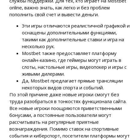
службы поддержки. Для тех, кто играет на Mostbet
online, важно знать, как легко и без проблем
пополнить свой счет и вывести деньги.
Эти игры отличаются реалистичной графикой и
оснащены дополнительными функциями,
такими как дополнительные ставки и игра на
несколько рук.
Mostbet также предоставляет платформу
онлайн-казино, где геймеры могут играть в
слоты, настольные игры, видеопокер и игры с
живыми дилерами.
Да, Mostbet предлагает прямые трансляции
некоторых видов спорта и событий.
По этой причине даже новые игроки смогут без
труда разобраться в тонкостях функционала сайта.
Все новые игроки поощряются приветственными
бонусами, а постоянные пользователи могут
рассчитывать на регулярные приятные
вознаграждения. Помимо ставок на спортивные
события и киберспорт, посетители платформы могут