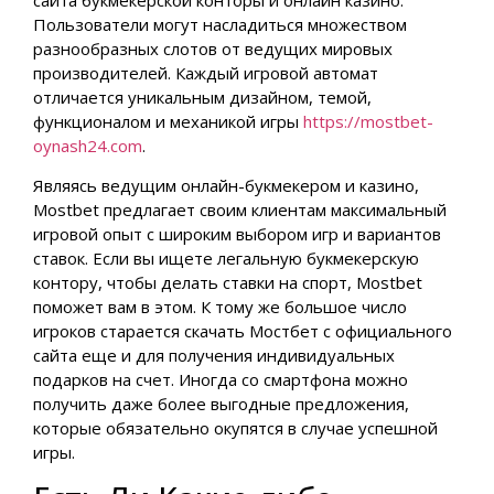
Пользователи могут насладиться множеством
разнообразных слотов от ведущих мировых
производителей. Каждый игровой автомат
отличается уникальным дизайном, темой,
функционалом и механикой игры
https://mostbet-
oynash24.com
.
Являясь ведущим онлайн-букмекером и казино,
Mostbet предлагает своим клиентам максимальный
игровой опыт с широким выбором игр и вариантов
ставок. Если вы ищете легальную букмекерскую
контору, чтобы делать ставки на спорт, Mostbet
поможет вам в этом. К тому же большое число
игроков старается скачать Мостбет с официального
сайта еще и для получения индивидуальных
подарков на счет. Иногда со смартфона можно
получить даже более выгодные предложения,
которые обязательно окупятся в случае успешной
игры.