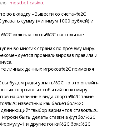
ллег
mostbet casino
.
те во вкладку «Вывести со счета»%2C
указать сумму (минимум 1000 рублей) и
гр%2C включая слоты%2C настольные
тупен во многих странах по прочему миру.
екомендуется проанализировав правила и
нуса.
те личных данных игроков%2C применяя
 вы будем рады узнать%2C но это онлайн-
овных спортивных событий по ко миру.
нтов на различные вида спорта%2C такие
антов%2C известных как баскетбол%2C
т длиннющий” “выбор вариантов ставок%2C
. Игроки быть делать ставки а футбол%2C
Формулу-1 и другие гонки%2C бокс%2C