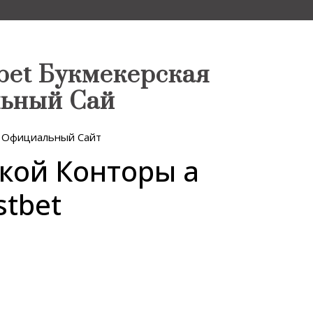
bet Букмекерская
ьный Сай
A Официальный Сайт
кой Конторы а
tbet