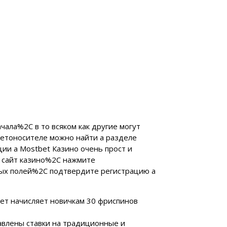
ала%2C в то всяком как другие могут
ретоносителе можно найти а разделе
ции а Mostbet Казино очень прост и
 сайт казино%2C нажмите
ных полей%2C подтвердите регистрацию а
ет начисляет новичкам 30 фриспинов
авлены ставки на традиционные и