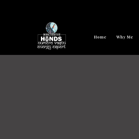
Home
Why Me