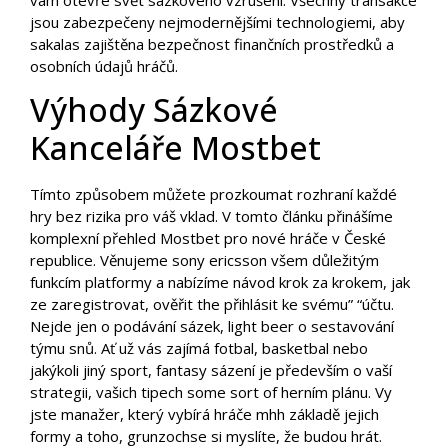
jsou zabezpečeny nejmodernějšími technologiemi, aby
sakalas zajištěna bezpečnost finančních prostředků a
osobních údajů hráčů.
Výhody Sázkové
Kanceláře Mostbet
Tímto způsobem můžete prozkoumat rozhraní každé
hry bez rizika pro váš vklad. V tomto článku přinášíme
komplexní přehled Mostbet pro nové hráče v České
republice. Věnujeme sony ericsson všem důležitým
funkcím platformy a nabízíme návod krok za krokem, jak
ze zaregistrovat, ověřit the přihlásit ke svému” “účtu.
Nejde jen o podávání sázek, light beer o sestavování
týmu snů. Ať už vás zajímá fotbal, basketbal nebo
jakýkoli jiný sport, fantasy sázení je především o vaší
strategii, vašich tipech some sort of herním plánu. Vy
jste manažer, který vybírá hráče mhh základě jejich
formy a toho, grunzochse si myslíte, že budou hrát.