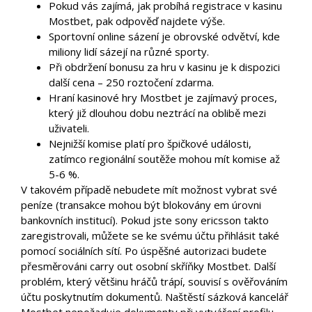
Pokud vás zajímá, jak probíhá registrace v kasinu
Mostbet, pak odpověď najdete výše.
Sportovní online sázení je obrovské odvětví, kde
miliony lidí sázejí na různé sporty.
Při obdržení bonusu za hru v kasinu je k dispozici
další cena – 250 roztočení zdarma.
Hraní kasinové hry Mostbet je zajímavý proces,
který již dlouhou dobu neztrácí na oblibě mezi
uživateli.
Nejnižší komise platí pro špičkové události,
zatímco regionální soutěže mohou mít komise až
5-6 %.
V takovém případě nebudete mít možnost vybrat své
peníze (transakce mohou být blokovány em úrovni
bankovních institucí). Pokud jste sony ericsson takto
zaregistrovali, můžete se ke svému účtu přihlásit také
pomocí sociálních sítí. Po úspěšné autorizaci budete
přesměrováni carry out osobní skříňky Mostbet. Další
problém, který většinu hráčů trápí, souvisí s ověřováním
účtu poskytnutím dokumentů. Naštěstí sázková kancelář