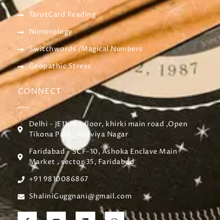
TarotCard Reading
Numerology
Switchwords /Magical Numbers
Geopathic Stress
CONNECT
Delhi - JE11, 1st floor, khirki main road ,Open
Tikona Park , Malviya Nagar
Faridabad - SCF-10, Ashoka Enclave Main
Market , sector 35, Faridabad
+91 9810086867
ShaliniGuggnani@gmail.com