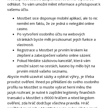
odhlásit. To vám umožní měnit informace a přistupovat k
vašemu účtu.
Mostbet sice disponuje mobilní aplikací, ale to nic
nemění em faktu, že ze jedná o nelegální online
casino.
Po vytvoření osobního účtu na webových
stránkách byste měli prozkoumat jejich funkce a
vlastnosti.
Registrace u Mostbet je prvním krokem ke
zlepšení a zabezpečení vašeho online sázení.
Pokud hledáte sázkovou kancelář, která vám
umožní sázet na cestách, kasino by mělo být na
prvním místě vašeho seznamu.
Abyste mohli uzavírat sázky a vybírat výhry, je třeba
provést ověření. Ihned po přihlášení do svého osobního
profilu na MostBet si musíte vybrat herní měnu the
jazyk rozhraní. Je nutné k zajištění legitimity finančních
transakcí u MostBet s i9000 hráčem a nited kingdom
ověření, zda hráč dodržuje všechna pravidla. Hráč