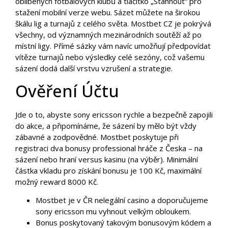
oblíbených fotbalových klubů a tlačítko „Stáhnout“ pro
stažení mobilní verze webu. Sázet můžete na širokou
škálu lig a turnajů z celého světa. Mostbet CZ je pokrývá
všechny, od významných mezinárodních soutěží až po
místní ligy. Přímé sázky vám navíc umožňují předpovídat
vítěze turnajů nebo výsledky celé sezóny, což vašemu
sázení dodá další vrstvu vzrušení a strategie.
Ověření Účtu
Jde o to, abyste sony ericsson rychle a bezpečně zapojili
do akce, a připomínáme, že sázení by mělo být vždy
zábavné a zodpovědné. Mostbet poskytuje při
registraci dva bonusy professional hráče z Česka – na
sázení nebo hraní versus kasinu (na výběr). Minimální
částka vkladu pro získání bonusu je 100 Kč, maximální
možný reward 8000 Kč.
Mostbet je v ČR nelegální casino a doporučujeme
sony ericsson mu vyhnout velkým obloukem.
Bonus poskytovaný takovým bonusovým kódem a