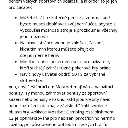
během velkých sportovních událostí, a in order to je jen
pro začátek.
Můžete hrát o skutečné peníze a zdarma, aniž
byste museli doplňovat svůj herní účet, abyste si
vyzkoušeli možnosti stroje a prozkoumali všechny
jeho možnosti.
Na hlavní stránce webu je záložka „Casino“,
kliknutím mhh kterou můžete přejít do
stejnojmenné herny.
Mostbet nabízí pokerovou sekci pro uživatele,
kteří si chtějí zahrát různé pokerové hry online.
Navíc nový uživatel obdrží 50 FS za vybrané
slotové hry.
Ano, noví čeští hráči em Mostbet mají nárok na uvítací
bonusy. Ty mohou zahrnovat bonusy za sportovní
sázení nebo bonusy v kasinu, ksfd jsou kredity navíc
nebo roztočení zdarma, v závislosti” “mhh zvolené
oblasti hry. Aplikace Mostbet Gambling establishment
CZ je optimalizována pro nabízení prvotřídního herního
zážitku, přizpůsobeného potřebám českých hráčů.