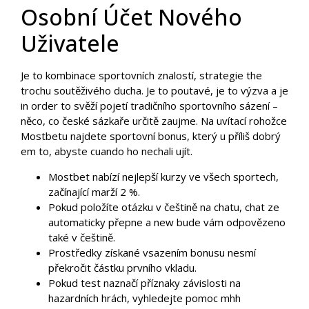
Osobní Účet Nového
Uživatele
Je to kombinace sportovních znalostí, strategie the
trochu soutěživého ducha. Je to poutavé, je to výzva a je
in order to svěží pojetí tradičního sportovního sázení –
něco, co české sázkaře určitě zaujme. Na uvítací rohožce
Mostbetu najdete sportovní bonus, který u příliš dobrý
em to, abyste cuando ho nechali ujít.
Mostbet nabízí nejlepší kurzy ve všech sportech,
začínající marží 2 %.
Pokud položíte otázku v češtině na chatu, chat ze
automaticky přepne a new bude vám odpovězeno
také v češtině.
Prostředky získané vsazením bonusu nesmí
překročit částku prvního vkladu.
Pokud test naznačí příznaky závislosti na
hazardních hrách, vyhledejte pomoc mhh