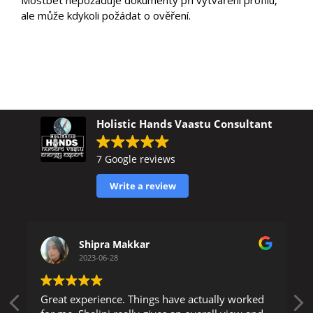
Mostbet nepožaduje dokumenty při vytváření profilu,
ale může kdykoli požádat o ověření.
Holistic Hands Vaastu Consultant
7 Google reviews
Write a review
Shipra Makkar
2023-06-28
Great experience. Things have actually worked