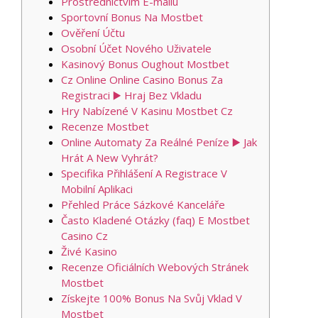
Prostřednictvím E-mailu
Sportovní Bonus Na Mostbet
Ověření Účtu
Osobní Účet Nového Uživatele
Kasinový Bonus Oughout Mostbet
Cz Online Online Casino Bonus Za
Registraci ▶️ Hraj Bez Vkladu
Hry Nabízené V Kasinu Mostbet Cz
Recenze Mostbet
Online Automaty Za Reálné Peníze ▶️ Jak
Hrát A New Vyhrát?
Specifika Přihlášení A Registrace V
Mobilní Aplikaci
Přehled Práce Sázkové Kanceláře
Často Kladené Otázky (faq) E Mostbet
Casino Cz
Živé Kasino
Recenze Oficiálních Webových Stránek
Mostbet
Získejte 100% Bonus Na Svůj Vklad V
Mostbet