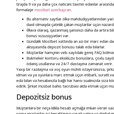
tirajda 9 və ya daha çox nəticəni təxmin edənlər arasın
formalaşır
mostbet azerbaycan
.
Bu alternativ saytlar ölkə məhdudiyyətlərindən ya
daxil olmaqda çətinlik çəkən müştərilər üçün nəzərd
Əlavə olaraq, qazanmaq şansınızı daha da artıra bil
bonus xüsusiyyətləri var.
Gündəlik Mostbet xəttində ən azı bir mərc edən daim
aksiyasında depozit bonusu tələb edə bilərlər.
Müştərilər həmçinin veb-saytdakı geniş FAQ bölməsin
Bukmeker kontoru eksklüziv bonuslara, çoxlu sayda 
ödəniş üsullarına və 24/7 dəstəyinə zəmanət verir.
Yaxşı bir razılaşma və xoş oyun mühiti istəyirsinizsə, şirk
idman və ya oyunlara mərc etmək üçün etibarlı, sürətli və 
edə bilən və hesabınızla bağlı hər hansı sualınızda sizə
edirik. Şirkət müsbət bahis təcrübəsi əldə etmək üçün m
Depozi̇tsi̇z bonus
Müştərilərə bir neçə kliklə hesab açmağa imkan verən s
sonra müştərilər öz hesablarına vəsait yatıra və dərhal