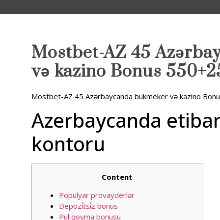
Mostbet-AZ 45 Azərba
və kazino Bonus 550+
Mostbet-AZ 45 Azərbaycanda bukmeker və kazino Bon
Azerbaycanda etiba
kontoru
Content
Populyar provayderlər
Depozi̇tsi̇z bonus
Pul qoyma bonusu