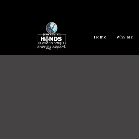
Home
Why Me