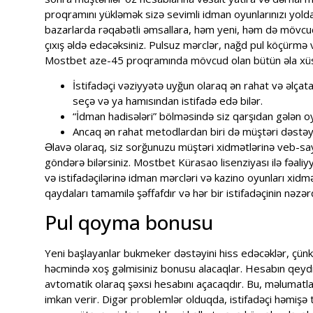
proqramını yükləmək sizə sevimli idman oyunlarınızı yold
bazarlarda rəqabətli əmsallara, həm yeni, həm də mövcud 
çıxış əldə edəcəksiniz. Pulsuz mərclər, nağd pul köçürmə va
Mostbet aze-45 proqramında mövcud olan bütün əla xüsu
İstifadəçi vəziyyətə uyğun olaraq ən rahat və əlçata
seçə və ya hamısından istifadə edə bilər.
“İdman hadisələri” bölməsində siz qarşıdan gələn oy
Ancaq ən rahat metodlardan biri də müştəri dəstəyi
Əlavə olaraq, siz sorğunuzu müştəri xidmətlərinə veb-sa
göndərə bilərsiniz. Mostbet Kürasao lisenziyası ilə fəal
və istifadəçilərinə idman mərcləri və kazino oyunları xidmətl
qaydaları tamamilə şəffafdır və hər bir istifadəçinin nəzə
Pul qoyma bonusu
Yeni başlayanlar bukmeker dəstəyini hiss edəcəklər, çünki
həcmində xoş gəlmisiniz bonusu alacaqlar. Hesabın qey
avtomatik olaraq şəxsi hesabını açacaqdır. Bu, məlumatla
imkan verir. Digər problemlər olduqda, istifadəçi həmişə t