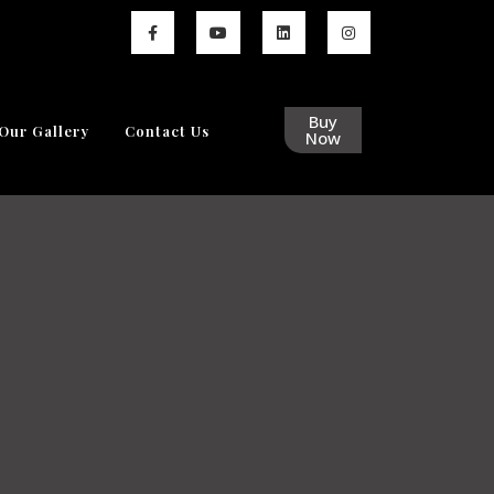
Buy
Our Gallery
Contact Us
Now