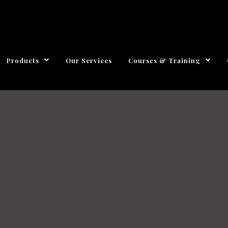
Products
Our Services
Courses & Training