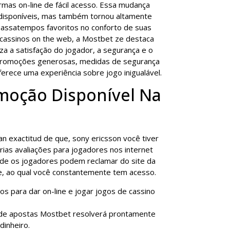
ormas on-line de fácil acesso. Essa mudança
disponíveis, mas também tornou altamente
assatempos favoritos no conforto de suas
s cassinos on the web, a Mostbet ze destaca
a a satisfação do jogador, a segurança e o
 promoções generosas, medidas de segurança
ferece uma experiência sobre jogo inigualável.
oção Disponível Na
 exactitud de que, sony ericsson você tiver
ias avaliações para jogadores nos internet
nde os jogadores podem reclamar do site da
e, ao qual você constantemente tem acesso.
s para dar on-line e jogar jogos de cassino
 de apostas Mostbet resolverá prontamente
dinheiro.