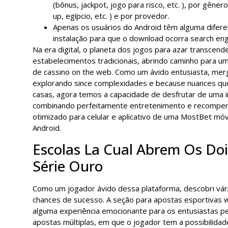
(bônus, jackpot, jogo para risco, etc. ), por gên
up, egípcio, etc. ) e por provedor.
Apenas os usuários do Android têm alguma difere
instalação para que o download ocorra search eng
Na era digital, o planeta dos jogos para azar transcen
estabelecimentos tradicionais, abrindo caminho para u
de cassino on the web. Como um ávido entusiasta, merg
explorando since complexidades e because nuances qu
casas, agora temos a capacidade de desfrutar de uma i
combinando perfeitamente entretenimento e recompens
otimizado para celular e aplicativo de uma MostBet móv
Android.
Escolas La Cual Abrem Os Doi
Série Ouro
Como um jogador ávido dessa plataforma, descobri vá
chances de sucesso. A seção para apostas esportivas w
alguma experiência emocionante para os entusiastas p
apostas múltiplas, em que o jogador tem a possibilida