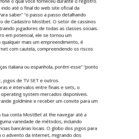
fone o qual você forneceu durante o registro.
ndo até o final do web site oficial da
Para saber” “o passo a passo detalhando
o de Cadastro Mostbet. O setor de cassinos
raindo jogadores de todas as classes sociais.
ro em potencial, ele se tornou um
m qualquer mais um empreendimento, é
ernet com cautela, compreendendo os riscos
enças italiana ou espanhola, porém esse” “ponto
r, jogos de TV SET e outros.
as e intervalos entre finais e sets, o
 operating system mercados disponíveis.
rande goldmine e receber um convite para um
 tua conta MostBet at the navegar até a
lguma variedade de métodos, incluindo
ncias bancárias locais. O globo dos jogos para
 o advento da Internet, migrando dos