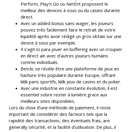
Perform, Play’n Go ou NetEnt proposent le
meilleur des devices à sous ou du casino durante
direct.
Avec un added bonus sans wager, les joueurs
pouvez très facilement faire le retrait de votre
liquidité après avoir rédigé un gros obtain sur une
device à sous par exemple.
Il s’agit ici para jouer en buffering avec un croupier
en direct ain avec d’autres joueurs humains
comme individuals.
Betclic se révèle être une plateforme de jeux en
hachure très populaire durante Europe, offrant
kklk paris sportifs, kklk jeux de casino et du poker.
Avec une industrie en constante évolution, il est
essentiel sobre rester à lumière grace aux
meilleurs sites disponibles.
Lors du choix d’une méthode de paiement, il reste
important de considérer des facteurs tels que la
rapidité des transactions, des éventuels frais, are
generally sécurité, et la facilité d’utilisation. De plus, il