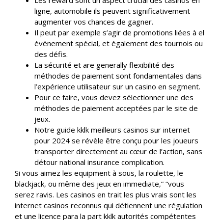
Les reward sont un aspect crucial des casinos en
ligne, automobile ils peuvent significativement
augmenter vos chances de gagner.
Il peut par exemple s’agir de promotions liées à el
événement spécial, et également des tournois ou
des défis.
La sécurité et are generally flexibilité des
méthodes de paiement sont fondamentales dans
l’expérience utilisateur sur un casino en segment.
Pour ce faire, vous devez sélectionner une des
méthodes de paiement acceptées par le site de
jeux.
Notre guide kklk meilleurs casinos sur internet
pour 2024 se révèle être conçu pour les joueurs
transporter directement au cœur de l’action, sans
détour national insurance complication.
Si vous aimez les equipment à sous, la roulette, le
blackjack, ou même des jeux en immediate,” “vous
serez ravis. Les casinos en trait les plus vrais sont les
internet casinos reconnus qui détiennent une régulation
et une licence para la part kklk autorités compétentes