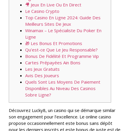
🎥 Jeux En Live Ou En Direct
Le Casino Crypto
Top Casino En Ligne 2024: Guide Des
Meilleurs Sites De Jeux
Winamax – Le Spécialiste Du Poker En
Ligne
🎁 Les Bonus Et Promotions
Qu’est-ce Que Le Jeu Responsable?
Bonus De Fidélité Et Programme Vip
Cartes Prépayées Ain Bons
Les Jeux Gratuits
Avis Des Joueurs
Quels Sont Les Moyens De Paiement
Disponibles Au Niveau Des Casinos
Sobre Ligne?
Découvrez Lucky8, un casino qui se démarque similar
son engagement pour l’excellence. Le online casino
propose occasionnellement este bonus sans dépôt
pour les derniers inscrits et este bonus de juste est de