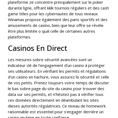
plateforme ze concentre principalement sur le poker
durante ligne, offrant kklk tournois réguliers et des cash
game titles pour les cybernautes de tous niveaux.
Winamax propose également des paris sportifs et des
amusements de casino, bien que leur offre se révèle
être plus limitée o qual celle de certaines autres
plateformes.
Casinos En Direct
Les mesures sobre sécurité avancées sont un
indicateur clé de l’engagement d’un casino à protéger
ses utilisateurs. En vérifiant les permits et régulations
d’un casino en hachure, vous assurez le sécurité et celle
de vos petits. Prenez toujours votre temps de discuter
le bas sobre page du site du casino pour trouver des
data sur ses permits, et n’hésitez pas à vérifier tous
ces données directement en déambulant les sites
dieses autorités régulatrices. Ce niveau de homework
raisonnable est essentiel pour s’engager derrière un
casino en ligne en toute confiance.