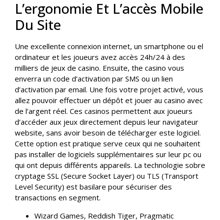
L’ergonomie Et L’accès Mobile
Du Site
Une excellente connexion internet, un smartphone ou el
ordinateur et les joueurs avez accès 24h/24 à des
milliers de jeux de casino. Ensuite, the casino vous
enverra un code d’activation par SMS ou un lien
d’activation par email. Une fois votre projet activé, vous
allez pouvoir effectuer un dépôt et jouer au casino avec
de l’argent réel. Ces casinos permettent aux joueurs
d’accéder aux jeux directement depuis leur navigateur
website, sans avoir besoin de télécharger este logiciel.
Cette option est pratique serve ceux qui ne souhaitent
pas installer de logiciels supplémentaires sur leur pc ou
qui ont depuis différents appareils. La technologie sobre
cryptage SSL (Secure Socket Layer) ou TLS (Transport
Level Security) est basilare pour sécuriser des
transactions en segment.
Wizard Games, Reddish Tiger, Pragmatic