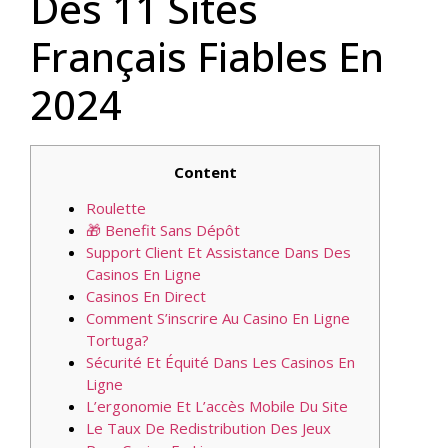
Des 11 Sites
Français Fiables En
2024
Content
Roulette
🎁 Benefit Sans Dépôt
Support Client Et Assistance Dans Des
Casinos En Ligne
Casinos En Direct
Comment S’inscrire Au Casino En Ligne
Tortuga?
Sécurité Et Équité Dans Les Casinos En
Ligne
L’ergonomie Et L’accès Mobile Du Site
Le Taux De Redistribution Des Jeux