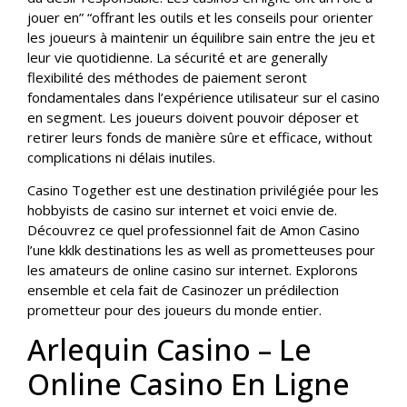
jouer en” “offrant les outils et les conseils pour orienter
les joueurs à maintenir un équilibre sain entre the jeu et
leur vie quotidienne. La sécurité et are generally
flexibilité des méthodes de paiement seront
fondamentales dans l’expérience utilisateur sur el casino
en segment. Les joueurs doivent pouvoir déposer et
retirer leurs fonds de manière sûre et efficace, without
complications ni délais inutiles.
Casino Together est une destination privilégiée pour les
hobbyists de casino sur internet et voici envie de.
Découvrez ce quel professionnel fait de Amon Casino
l’une kklk destinations les as well as prometteuses pour
les amateurs de online casino sur internet. Explorons
ensemble et cela fait de Casinozer un prédilection
prometteur pour des joueurs du monde entier.
Arlequin Casino – Le
Online Casino En Ligne