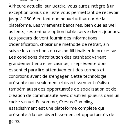
À l’heure actuelle, sur Betclic, vous aurez intègre à un
exception bonus de juste vous permettant de recevoir
jusqu’à 250 € en tant que nouvel utilisateur de la
plateforme. Les virements bancaires, bien que as well
as lents, restent une option fiable serve divers joueurs.
Les joueurs doivent fournir des informations
d’identification, choisir une méthode de retrait, ain
suivre les directions du casino fill finaliser le processus.
Les conditions d’attribution des cashback varient
grandement entre les casinos, il représente donc
essentiel para lire attentivement des termes et
conditions avant de s’engager. Cette technologie
présente non seulement el divertissement réaliste
também aussi des opportunités de socialisation et de
création de communauté avec d’autres joueurs dans un
cadre virtuel. En somme, Cresus Gambling
establishment est une plateforme complète qui
présente à la fois divertissement et opportunités de
gains.