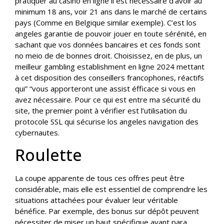
pratiquer au casino en ligne il est nécessaire d’avoir au
minimum 18 ans, voir 21 ans dans le marché de certains
pays (Comme en Belgique similar exemple). C’est los
angeles garantie de pouvoir jouer en toute sérénité, en
sachant que vos données bancaires et ces fonds sont
no meio de de bonnes droit. Choisissez, en de plus, un
meilleur gambling establishment en ligne 2024 mettant
à cet disposition des conseillers francophones, réactifs
qui” “vous apporteront une assist éfficace si vous en
avez nécessaire. Pour ce qui est entre ma sécurité du
site, the premier point à vérifier est l’utilisation du
protocole SSL qui sécurise los angeles navigation des
cybernautes.
Roulette
La coupe apparente de tous ces offres peut être
considérable, mais elle est essentiel de comprendre les
situations attachées pour évaluer leur véritable
bénéfice. Par exemple, des bonus sur dépôt peuvent
nécessiter de miser un haut spécifique avant para