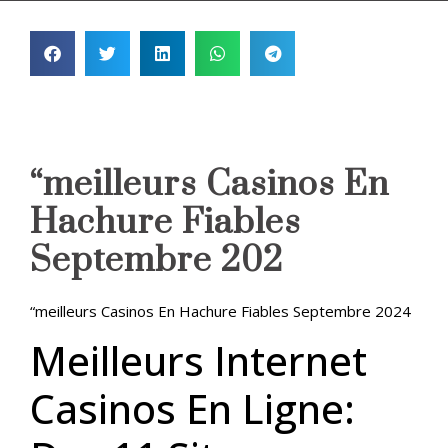
“meilleurs Casinos En
Hachure Fiables
Septembre 202
“meilleurs Casinos En Hachure Fiables Septembre 2024
Meilleurs Internet
Casinos En Ligne: