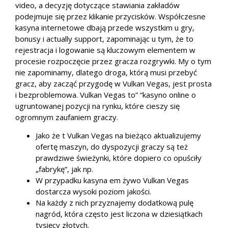
video, a decyzję dotyczące stawiania zakładów
podejmuje się przez klikanie przycisków. Współczesne
kasyna internetowe dbają przede wszystkim u gry,
bonusy i actually support, zapominając u tym, że to
rejestracja i logowanie są kluczowym elementem w
procesie rozpoczęcie przez gracza rozgrywki. My o tym
nie zapominamy, dlatego droga, którą musi przebyć
gracz, aby zacząć przygodę w Vulkan Vegas, jest prosta
i bezproblemowa. Vulkan Vegas to” “kasyno online o
ugruntowanej pozycji na rynku, które cieszy się
ogromnym zaufaniem graczy.
Jako że t Vulkan Vegas na bieżąco aktualizujemy
ofertę maszyn, do dyspozycji graczy są też
prawdziwe świeżynki, które dopiero co opuściły
„fabrykę”, jak np.
W przypadku kasyna em żywo Vulkan Vegas
dostarcza wysoki poziom jakości.
Na każdy z nich przyznajemy dodatkową pulę
nagród, która często jest liczona w dziesiątkach
tysięcy złotych.