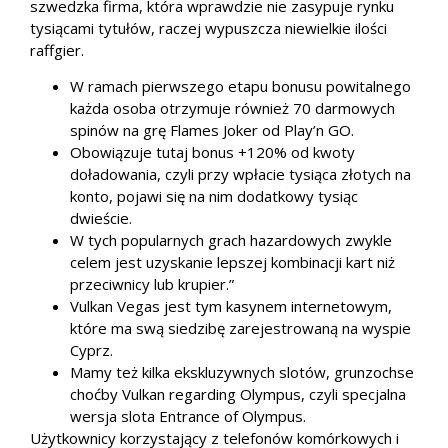
szwedzka firma, która wprawdzie nie zasypuje rynku
tysiącami tytułów, raczej wypuszcza niewielkie ilości
raffgier.
W ramach pierwszego etapu bonusu powitalnego
każda osoba otrzymuje również 70 darmowych
spinów na grę Flames Joker od Play’n GO.
Obowiązuje tutaj bonus +120% od kwoty
doładowania, czyli przy wpłacie tysiąca złotych na
konto, pojawi się na nim dodatkowy tysiąc
dwieście.
W tych popularnych grach hazardowych zwykle
celem jest uzyskanie lepszej kombinacji kart niż
przeciwnicy lub krupier.”
Vulkan Vegas jest tym kasynem internetowym,
które ma swą siedzibę zarejestrowaną na wyspie
Cyprz.
Mamy też kilka ekskluzywnych slotów, grunzochse
choćby Vulkan regarding Olympus, czyli specjalna
wersja slota Entrance of Olympus.
Użytkownicy korzystający z telefonów komórkowych i