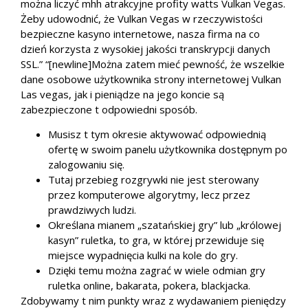
można liczyć mhh atrakcyjne profity watts Vulkan Vegas.
Żeby udowodnić, że Vulkan Vegas w rzeczywistości
bezpieczne kasyno internetowe, nasza firma na co
dzień korzysta z wysokiej jakości transkrypcji danych
SSL.” “[newline]Można zatem mieć pewność, że wszelkie
dane osobowe użytkownika strony internetowej Vulkan
Las vegas, jak i pieniądze na jego koncie są
zabezpieczone t odpowiedni sposób.
Musisz t tym okresie aktywować odpowiednią
ofertę w swoim panelu użytkownika dostępnym po
zalogowaniu się.
Tutaj przebieg rozgrywki nie jest sterowany
przez komputerowe algorytmy, lecz przez
prawdziwych ludzi.
Określana mianem „szatańskiej gry” lub „królowej
kasyn” ruletka, to gra, w której przewiduje się
miejsce wypadnięcia kulki na kole do gry.
Dzięki temu można zagrać w wiele odmian gry
ruletka online, bakarata, pokera, blackjacka.
Zdobywamy t nim punkty wraz z wydawaniem pieniędzy