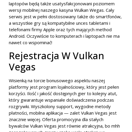
laptopów będą także usatysfakcjonowani poziomem
wersji mobilnej naszego kasyna Wulkan Wegas. Cały
serwis jest w pełni dostosowany także do smartfonów,
a wszystkie gry są kompatybilne unces tabletami i
telefonami firmy Apple oraz tych mających method
Android. Oczywiście to komputerach i laptopach nie ma
nawet co wspominać!
Rejestracja W Vulkan
Vegas
Wisienką na torcie bonusowego aspektu naszej
platformy jest program lojalnościowy, który jest pełen
korzyści. Ilość i jakość dostępnych gier to kolejny atut,
który gwarantuje wspaniałe doświadczenia podczas
rozgrywki. Wyszkolony support, wygodne metody
płatności, mobilna aplikacja — zalet Vulkan Vegas jest
znacznie więcej. Oferta promocyjna dla stałych
bywalców Vulkan Vegas jest równie atrakcyjna, bo mhh