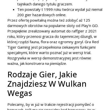
tajnikach danego tytułu graczem.
Ten powstały t 1999 roku twórca wydał już niemal
200 gier hazardowych online.
Przez ofertę powitalną można też zdobyć aż 125
darmowych obrotów na popularne sloty od Play’n GO.
Przepięknie zrealizowany automat do raffgier z 2021
roku, który przenosi gracza do tajemniczej dżungli, w
której rządzi fauna, flora oraz ogromny goryl. Gra Red
Tiger Gaming jest przepełniona ciekawymi funkcjami
specjalnymi, które warto poznać już w wersji trial.
Rozgrywka w wersji demonstracyjnej jest równie
ważna, jak konstruera na pieniądze.
Rodzaje Gier, Jakie
Znajdziesz W Wulkan
Wegas
Polecamy, by w już w trakcie rejestracji pomyśleć o
bonusach. Jeśli ma się specjalny kod bonusowy, to w