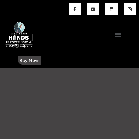
Buy Now