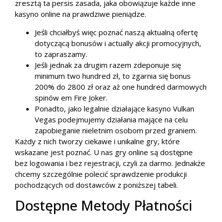
zresztą ta persis zasada, jaka obowiązuje każde inne
kasyno online na prawdziwe pieniądze.
Jeśli chciałbyś więc poznać naszą aktualną ofertę
dotyczącą bonusów i actually akcji promocyjnych,
to zapraszamy.
Jeśli jednak za drugim razem zdeponuje się
minimum two hundred zł, to zgarnia się bonus
200% do 2800 zł oraz aż one hundred darmowych
spinów em Fire Joker.
Ponadto, jako legalnie działające kasyno Vulkan
Vegas podejmujemy działania mające na celu
zapobieganie nieletnim osobom przed graniem.
Każdy z nich tworzy ciekawe i unikalne gry, które
wskazane jest poznać. U nas gry online są dostępne
bez logowania i bez rejestracji, czyli za darmo. Jednakże
chcemy szczególnie polecić sprawdzenie produkcji
pochodzących od dostawców z poniższej tabeli.
Dostępne Metody Płatności