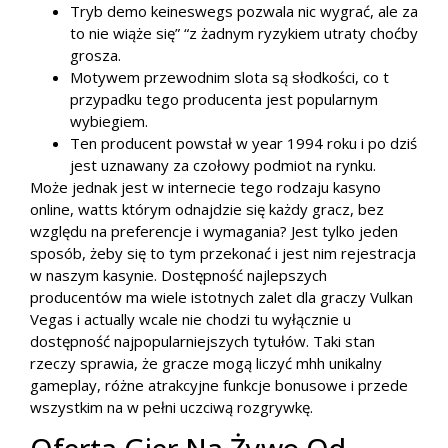
Tryb demo keineswegs pozwala nic wygrać, ale za
to nie wiąże się” “z żadnym ryzykiem utraty choćby
grosza.
Motywem przewodnim slota są słodkości, co t
przypadku tego producenta jest popularnym
wybiegiem.
Ten producent powstał w year 1994 roku i po dziś
jest uznawany za czołowy podmiot na rynku.
Może jednak jest w internecie tego rodzaju kasyno
online, watts którym odnajdzie się każdy gracz, bez
względu na preferencje i wymagania? Jest tylko jeden
sposób, żeby się to tym przekonać i jest nim rejestracja
w naszym kasynie. Dostępność najlepszych
producentów ma wiele istotnych zalet dla graczy Vulkan
Vegas i actually wcale nie chodzi tu wyłącznie u
dostępność najpopularniejszych tytułów. Taki stan
rzeczy sprawia, że gracze mogą liczyć mhh unikalny
gameplay, różne atrakcyjne funkcje bonusowe i przede
wszystkim na w pełni uczciwą rozgrywkę.