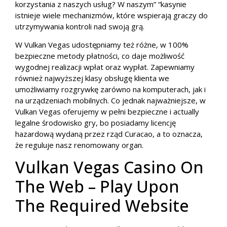
korzystania z naszych usług? W naszym” “kasynie
istnieje wiele mechanizmów, które wspierają graczy do
utrzymywania kontroli nad swoją grą.
W Vulkan Vegas udostępniamy też różne, w 100%
bezpieczne metody płatności, co daje możliwość
wygodnej realizacji wpłat oraz wypłat. Zapewniamy
również najwyższej klasy obsługę klienta we
umożliwiamy rozgrywkę zarówno na komputerach, jak i
na urządzeniach mobilnych. Co jednak najważniejsze, w
Vulkan Vegas oferujemy w pełni bezpieczne i actually
legalne środowisko gry, bo posiadamy licencję
hazardową wydaną przez rząd Curacao, a to oznacza,
że reguluje nasz renomowany organ.
Vulkan Vegas Casino On
The Web – Play Upon
The Required Website