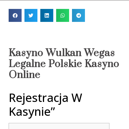
Kasyno Wulkan Wegas
Legalne Polskie Kasyno
Online
Rejestracja W
Kasynie”