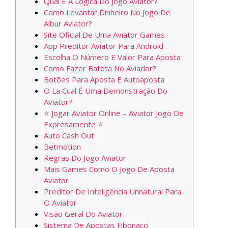
Qual É A Lógica Do Jogo Aviator?
Como Levantar Dinheiro No Jogo De
Albur Aviator?
Site Oficial De Uma Aviator Games
App Preditor Aviator Para Android
Escolha O Número E Valor Para Aposta
Como Fazer Batota No Aviador?
Botões Para Aposta E Autoaposta
O La Cual É Uma Demonstração Do
Aviator?
⭐ Jogar Aviator Online – Aviator Jogo De
Expresamente ⭐
Auto Cash Out
Betmotion
Regras Do Jogo Aviator
Mais Games Como O Jogo De Aposta
Aviator
Preditor De Inteligência Unnatural Para
O Aviator
Visão Geral Do Aviator
Sistema De Apostas Fibonacci