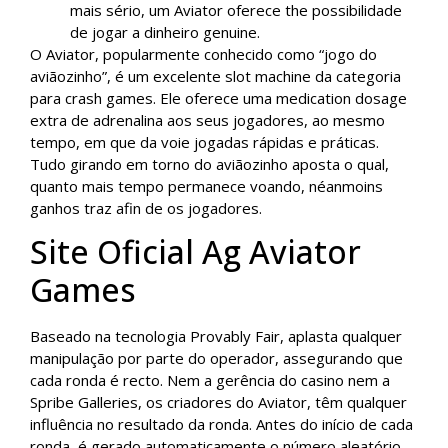
mais sério, um Aviator oferece the possibilidade
de jogar a dinheiro genuine.
O Aviator, popularmente conhecido como “jogo do
aviãozinho”, é um excelente slot machine da categoria
para crash games. Ele oferece uma medication dosage
extra de adrenalina aos seus jogadores, ao mesmo
tempo, em que da voie jogadas rápidas e práticas.
Tudo girando em torno do aviãozinho aposta o qual,
quanto mais tempo permanece voando, néanmoins
ganhos traz afin de os jogadores.
Site Oficial Ag Aviator
Games
Baseado na tecnologia Provably Fair, aplasta qualquer
manipulação por parte do operador, assegurando que
cada ronda é recto. Nem a gerência do casino nem a
Spribe Galleries, os criadores do Aviator, têm qualquer
influência no resultado da ronda. Antes do início de cada
ronda, é gerado automaticamente o número aleatório