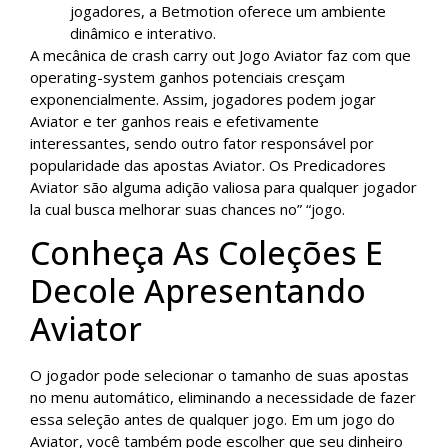
jogadores, a Betmotion oferece um ambiente
dinâmico e interativo.
A mecânica de crash carry out Jogo Aviator faz com que
operating-system ganhos potenciais cresçam
exponencialmente. Assim, jogadores podem jogar
Aviator e ter ganhos reais e efetivamente
interessantes, sendo outro fator responsável por
popularidade das apostas Aviator. Os Predicadores
Aviator são alguma adição valiosa para qualquer jogador
la cual busca melhorar suas chances no” “jogo.
Conheça As Coleções E
Decole Apresentando
Aviator
O jogador pode selecionar o tamanho de suas apostas
no menu automático, eliminando a necessidade de fazer
essa seleção antes de qualquer jogo. Em um jogo do
Aviator, você também pode escolher que seu dinheiro