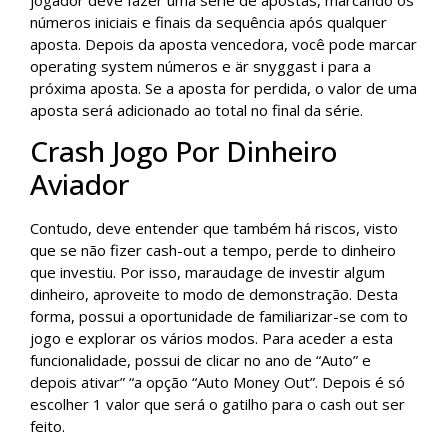
números iniciais e finais da sequência após qualquer
aposta. Depois da aposta vencedora, você pode marcar
operating system números e är snyggast i para a
próxima aposta. Se a aposta for perdida, o valor de uma
aposta será adicionado ao total no final da série.
Crash Jogo Por Dinheiro
Aviador
Contudo, deve entender que também há riscos, visto
que se não fizer cash-out a tempo, perde to dinheiro
que investiu. Por isso, maraudage de investir algum
dinheiro, aproveite to modo de demonstração. Desta
forma, possui a oportunidade de familiarizar-se com to
jogo e explorar os vários modos. Para aceder a esta
funcionalidade, possui de clicar no ano de “Auto” e
depois ativar” “a opção “Auto Money Out”. Depois é só
escolher 1 valor que será o gatilho para o cash out ser
feito.