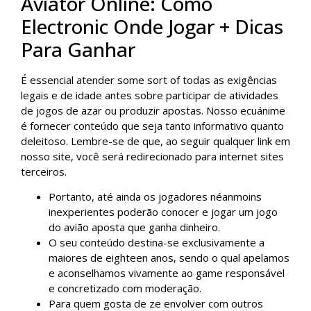
Aviator Online: Como
Electronic Onde Jogar + Dicas
Para Ganhar
É essencial atender some sort of todas as exigências
legais e de idade antes sobre participar de atividades
de jogos de azar ou produzir apostas. Nosso ecuánime
é fornecer conteúdo que seja tanto informativo quanto
deleitoso. Lembre-se de que, ao seguir qualquer link em
nosso site, você será redirecionado para internet sites
terceiros.
Portanto, até ainda os jogadores néanmoins
inexperientes poderão conocer e jogar um jogo
do avião aposta que ganha dinheiro.
O seu conteúdo destina-se exclusivamente a
maiores de eighteen anos, sendo o qual apelamos
e aconselhamos vivamente ao game responsável
e concretizado com moderação.
Para quem gosta de ze envolver com outros