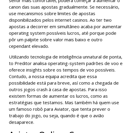
sentir mais confortável, poderá começar a aumentar o
canon das suas apostas gradualmente. Se necessário,
use mecanismos sobre limites de apostas
disponibilizados pelos internet casinos. Ao ter two
apostas a decorrer em simultâneo acaba por aumentar
operating system possíveis lucros, até porque pode
pôr um palpite sobre valor mais baixo e outro
cependant elevado.
Utilizando tecnologia de inteligência unnatural de ponta,
to Preditor analisa operating-system padrões de voo e
oferece insights sobre os tempos de voo possíveis.
Contudo, a nossa equipa acredita que essa
possibilidade está para breve, así como a chegada de
outros jogos crash à casa de apostas. Para isso
existem formas de aumentar os lucros, como as
estratégias que testamos. Mas também há quem use
um famoso robô para Aviator, que tenta prever o
trabajo do jogo, ou seja, quando é que o avião
desaparece.