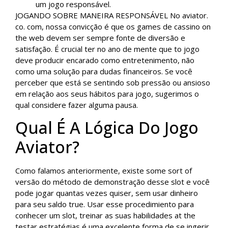
um jogo responsável.
JOGANDO SOBRE MANEIRA RESPONSÁVEL No aviator.
co. com, nossa convicção é que os games de cassino on
the web devem ser sempre fonte de diversão e
satisfação. É crucial ter no ano de mente que to jogo
deve producir encarado como entretenimento, não
como uma solução para dudas financeiros. Se você
perceber que está se sentindo sob pressão ou ansioso
em relação aos seus hábitos para jogo, sugerimos o
qual considere fazer alguma pausa.
Qual É A Lógica Do Jogo
Aviator?
Como falamos anteriormente, existe some sort of
versão do método de demonstração desse slot e você
pode jogar quantas vezes quiser, sem usar dinheiro
para seu saldo true. Usar esse procedimiento para
conhecer um slot, treinar as suas habilidades at the
testar estratégias é uma excelente forma de se ingerir