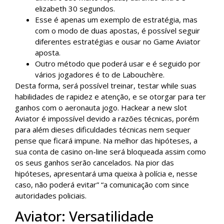
elizabeth 30 segundos.
Esse é apenas um exemplo de estratégia, mas
com o modo de duas apostas, é possível seguir
diferentes estratégias e ousar no Game Aviator
aposta.
Outro método que poderá usar e é seguido por
vários jogadores é to de Labouchère.
Desta forma, será possível treinar, testar while suas
habilidades de rapidez e atenção, e se otorgar para ter
ganhos com o aeronauta jogo. Hackear a new slot
Aviator é impossível devido a razões técnicas, porém
para além dieses dificuldades técnicas nem sequer
pense que ficará impune. Na melhor das hipóteses, a
sua conta de casino on-line será bloqueada assim como
os seus ganhos serão cancelados. Na pior das
hipóteses, apresentará uma queixa à polícia e, nesse
caso, não poderá evitar” “a comunicação com since
autoridades policiais.
Aviator: Versatilidade