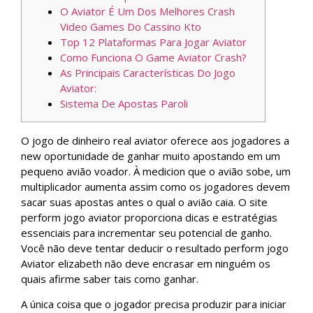
O Aviator É Um Dos Melhores Crash
Video Games Do Cassino Kto
Top 12 Plataformas Para Jogar Aviator
Como Funciona O Game Aviator Crash?
As Principais Características Do Jogo
Aviator:
Sistema De Apostas Paroli
O jogo de dinheiro real aviator oferece aos jogadores a
new oportunidade de ganhar muito apostando em um
pequeno avião voador. À medicion que o avião sobe, um
multiplicador aumenta assim como os jogadores devem
sacar suas apostas antes o qual o avião caia. O site
perform jogo aviator proporciona dicas e estratégias
essenciais para incrementar seu potencial de ganho.
Você não deve tentar deducir o resultado perform jogo
Aviator elizabeth não deve encrasar em ninguém os
quais afirme saber tais como ganhar.
A única coisa que o jogador precisa produzir para iniciar