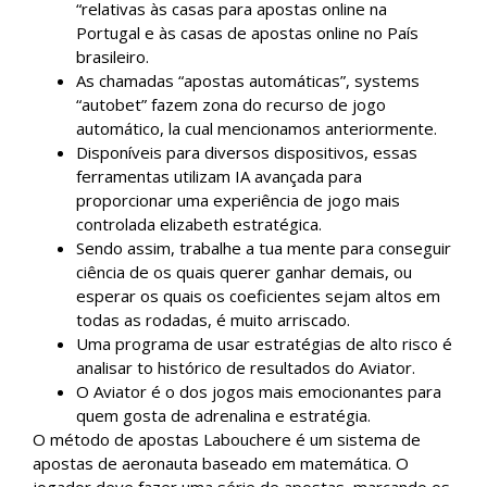
“relativas às casas para apostas online na
Portugal e às casas de apostas online no País
brasileiro.
As chamadas “apostas automáticas”, systems
“autobet” fazem zona do recurso de jogo
automático, la cual mencionamos anteriormente.
Disponíveis para diversos dispositivos, essas
ferramentas utilizam IA avançada para
proporcionar uma experiência de jogo mais
controlada elizabeth estratégica.
Sendo assim, trabalhe a tua mente para conseguir
ciência de os quais querer ganhar demais, ou
esperar os quais os coeficientes sejam altos em
todas as rodadas, é muito arriscado.
Uma programa de usar estratégias de alto risco é
analisar to histórico de resultados do Aviator.
O Aviator é o dos jogos mais emocionantes para
quem gosta de adrenalina e estratégia.
O método de apostas Labouchere é um sistema de
apostas de aeronauta baseado em matemática. O
jogador deve fazer uma série de apostas, marcando os