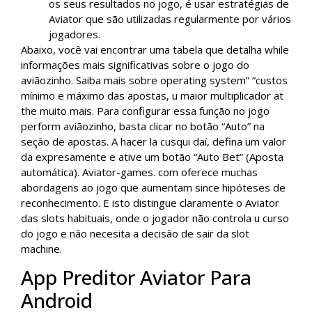
os seus resultados no jogo, é usar estratégias de
Aviator que são utilizadas regularmente por vários
jogadores.
Abaixo, você vai encontrar uma tabela que detalha while
informações mais significativas sobre o jogo do
aviãozinho. Saiba mais sobre operating system” “custos
mínimo e máximo das apostas, u maior multiplicador at
the muito mais. Para configurar essa função no jogo
perform aviãozinho, basta clicar no botão “Auto” na
seção de apostas. A hacer la cusqui daí, defina um valor
da expresamente e ative um botão “Auto Bet” (Aposta
automática). Aviator-games. com oferece muchas
abordagens ao jogo que aumentam since hipóteses de
reconhecimento. E isto distingue claramente o Aviator
das slots habituais, onde o jogador não controla u curso
do jogo e não necesita a decisão de sair da slot
machine.
App Preditor Aviator Para
Android