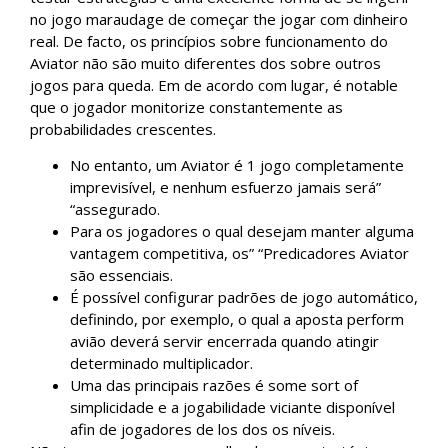
no jogo maraudage de começar the jogar com dinheiro
real. De facto, os princípios sobre funcionamento do
Aviator não são muito diferentes dos sobre outros
jogos para queda. Em de acordo com lugar, é notable
que o jogador monitorize constantemente as
probabilidades crescentes.
No entanto, um Aviator é 1 jogo completamente
imprevisível, e nenhum esfuerzo jamais será”
“assegurado.
Para os jogadores o qual desejam manter alguma
vantagem competitiva, os” “Predicadores Aviator
são essenciais.
É possível configurar padrões de jogo automático,
definindo, por exemplo, o qual a aposta perform
avião deverá servir encerrada quando atingir
determinado multiplicador.
Uma das principais razões é some sort of
simplicidade e a jogabilidade viciante disponível
afin de jogadores de los dos os níveis.