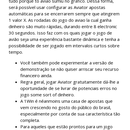
tudo porque to avião sumiu no gráfico. Dessa forma,
será possível usar configurar as Aviator apostas
automáticas para se encerrarem sempre que atingirem
1 valor X. As rodadas do jogo do aviao la cual ganha
dinheiro são muito rápidas, durando entre 8 electronic
30 segundos. Isso faz com os quais jogar o jogo de
avião seja uma experiência bastante dinâmica e tenha a
possibilidade de ser jogado em intervalos curtos sobre
tempo.
Você também pode experimentar a versão de
demonstração se não quiser arriscar seu recurso
financeiro ainda.
Regra geral, jogar Aviator gratuitamente dá-lhe a
oportunidade de se livrar de potenciais erros no
jogo some sort of dinheiro.
A 1Win é néanmoins uma casa de apostas que
vem crescendo no gosto do público do brasil,
especialmente por conta de sua característica tão
completa.
Para aqueles que estão prontos para um jogo