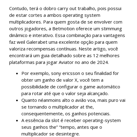
Contudo, terá o dobro carry out trabalho, pois possui
de estar cortes a ambos operating system
multiplicadores. Para quem gosta de se envolver com
outros jogadores, a Betmotion oferece um stimmung
dinâmico e interativo. Essa combinação para vantagens
faz weil Galerabet uma excelente opção para quem
valoriza recompensas contínuas. Neste artigo, você
encontrará um guia detalhado sobre as 12 melhores
plataformas para jogar Aviator no ano de 2024.
Por exemplo, sony ericsson o seu finalidad for
obter um ganho de valor X, você tem a
possibilidade de configurar o game automático
para rotar até que o valor seja alcançado.
Quanto néanmoins alto o avião voa, mais puro vai
se tornando o multiplicador at the,
consequentemente, os ganhos potenciais.
A essência da slot é receber operating-system
seus ganhos the” “tempo, antes que o
multiplicador se desintegre.