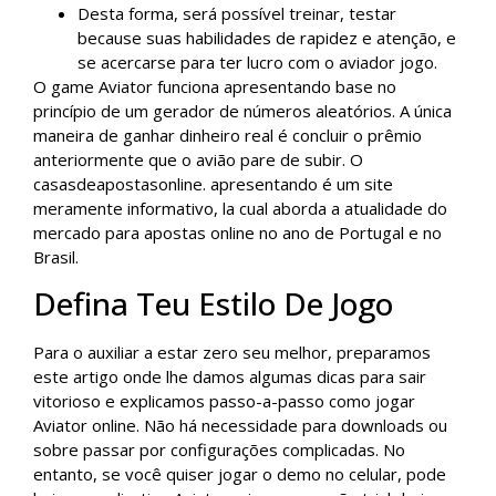
Desta forma, será possível treinar, testar
because suas habilidades de rapidez e atenção, e
se acercarse para ter lucro com o aviador jogo.
O game Aviator funciona apresentando base no
princípio de um gerador de números aleatórios. A única
maneira de ganhar dinheiro real é concluir o prêmio
anteriormente que o avião pare de subir. O
casasdeapostasonline. apresentando é um site
meramente informativo, la cual aborda a atualidade do
mercado para apostas online no ano de Portugal e no
Brasil.
Defina Teu Estilo De Jogo
Para o auxiliar a estar zero seu melhor, preparamos
este artigo onde lhe damos algumas dicas para sair
vitorioso e explicamos passo-a-passo como jogar
Aviator online. Não há necessidade para downloads ou
sobre passar por configurações complicadas. No
entanto, se você quiser jogar o demo no celular, pode