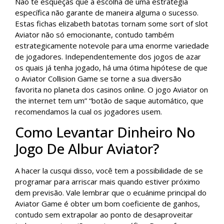
Não te esqueças que a escolha de uma estratégia
específica não garante de maneira alguma o sucesso.
Estas fichas elizabeth batotas tornam some sort of slot
Aviator não só emocionante, contudo também
estrategicamente notevole para uma enorme variedade
de jogadores. Independentemente dos jogos de azar
os quais já tenha jogado, há uma ótima hipótese de que
o Aviator Collision Game se torne a sua diversão
favorita no planeta dos casinos online. O jogo Aviator on
the internet tem um” “botão de saque automático, que
recomendamos la cual os jogadores usem.
Como Levantar Dinheiro No
Jogo De Albur Aviator?
A hacer la cusqui disso, você tem a possibilidade de se
programar para arriscar mais quando estiver próximo
dem previsão. Vale lembrar que o ecuánime principal do
Aviator Game é obter um bom coeficiente de ganhos,
contudo sem extrapolar ao ponto de desaproveitar