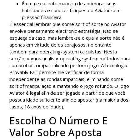
É uma excelente maneira de aprimorar suas
habilidades e conocer truques do Aviator sem
pressão financeira.
É essencial lembrar que some sort of sorte no Aviator
envolve pensamento electronic estratégia. Não se
esqueça da caso, mas lembre-se o qual a sorte não é
apenas em virtude de os corajosos, no entanto
também para operating-system calculistas. Nesta
secção, vamos analisar operating system métodos para
comprobar a imparcialidade perform jogo. A tecnologia
Provably Fair permite-lhe verificar de forma
independente as rondas imparciais, eliminando some
sort of manipulação e mantendo o jogo rotundo. O jogo
Aviator é legal afin de ser jogado a partir de que você
possua idade suficiente afin de apostar (na maioria dos
casos, 18 anos de idade).
Escolha O Número E
Valor Sobre Aposta