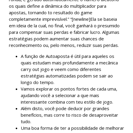
os quais define a dinâmica do multiplicador para
apostas, tornando to resultado do game
completamente imprevisível.” “[newline]Ela se baseia
em ideia de la cual, no final, você ganhará o presumido
para compensar suas perdas e fabricar lucro. Algumas
estratégias podem aumentar suas chances de
reconhecimento ou, pelo menos, reduzir suas perdas.
A função de Autoaposta é útil para aqueles os
quais estudam mais profundamente a mecânica
carry out jogo e veem como diferentes
estratégias automatizadas podem se sair ao
longo do tempo.
Vamos explorar os pontos fortes de cada uma,
ajudando você a selecionar a que mais
interessante combina com teu estilo de jogo.
Além disto, você pode deducir por grandes
benefícios, mas corre to risco de desaproveitar
tudo.
Uma boa forma de ter a possibilidade de melhorar