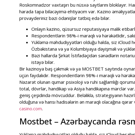
Roskomnadzor vaxtaşırı bu nüsxə saytlarını bloklayır. Ha
harada tapa biləcəyimə ehtiyacım var. Kazino əməliyyatla
provayderiniz bəzi ödənişlər tətbiq edə bilər.
Onlayn kazino, qüsursuz reputasiyaya malik etibarl
Respondentlərin 98%-i maraqlı və hərəkətlidir, saki
Yükləmə məhdudiyyətləri olduğu halda, siz iCloud 
Özbəkistana və ya Kolumbiyaya dəyişməli və yükləm
Bəzi hallarda Şirkət İstifadəçidən sənədlərin notar
istəyə bilər.
Bir kazinoya baş çəkmək və ya MOSTBET saytında oynamaq
üçün faydalıdır. Respondentlərin 98%-i maraqlı və hərəkətl
Nəzarət olunan qumar psixoloji və ruhi sağlamlığı qoruma
total, dövrlər, handikap və Asiya handikapına mərclər v
geniş çeşidində mövcuddur. Beləliklə, strategiyanın hazı
olduğuna və hansı hadisələrin ən maraqlı olacağına qərar
casino.com
.
Mostbet – Azərbaycanda rəsm
Yükləmə məhdudiyyətləri olduğu halda, siz iCloud hesab