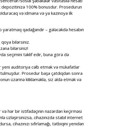
essencerlər/sosial şəbəkələr vasitəsilə hesab
ilk depozitinizə 100% bonusdur. Prosedurun
dolduracaq və idmana və ya kazinoya ilk
ab yaratmaq qadağandır – gələcəkdə hesabın
qoya bilərsiniz.
ana bilərsiniz!
a seçimini təklif edir, buna görə də
yeni auditoriya cəlb etmək və mükafatlar
utulmuşdur. Prosedur başa çatdıqdan sonra
onun üzərinə klikləməklə, siz əldə etmək və
r və hər bir istifadəçinin nəzərdən keçirməsi
ə üzləşirsinizsə, cihazınızda stabil internet
sa, cihazınızı sıfırlamağı, tətbiqini yenidən