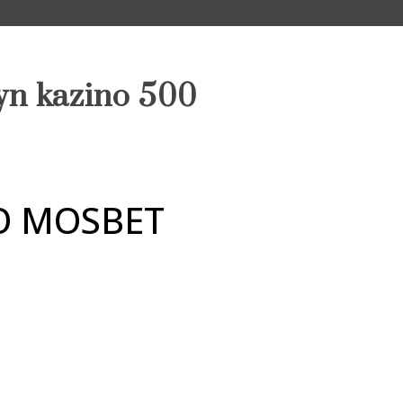
yn kazino 500
O MOSBET