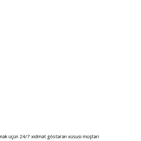
etmək üçün 24/7 xidmət göstərən xüsusi müştəri