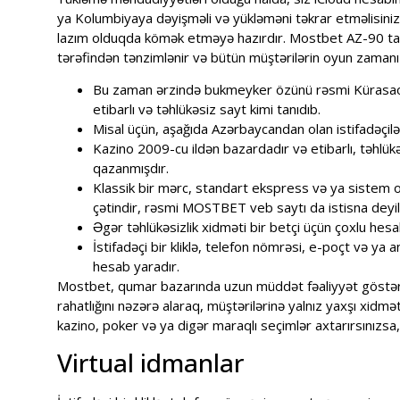
ya Kolumbiyaya dəyişməli və yükləməni təkrar etməlisin
lazım olduqda kömək etməyə hazırdır. Mostbet AZ-90 tam
tərəfindən tənzimlənir və bütün müştərilərin oyun zamanı 
Bu zaman ərzində bukmeyker özünü rəsmi Kürasao l
etibarlı və təhlükəsiz sayt kimi tanıdıb.
Misal üçün, aşağıda Azərbaycandan olan istifadəçilə
Kazino 2009-cu ildən bazardadır və etibarlı, təhlükəs
qazanmışdır.
Klassik bir mərc, standart ekspress və ya sistem
çətindir, rəsmi MOSTBET veb saytı da istisna deyil
Əgər təhlükəsizlik xidməti bir betçi üçün çoxlu hesa
İstifadəçi bir kliklə, telefon nömrəsi, e-poçt və ya 
hesab yaradır.
Mostbet, qumar bazarında uzun müddət fəaliyyət göstərə
rahatlığını nəzərə alaraq, müştərilərinə yalnız yaxşı xidmət 
kazino, poker və ya digər maraqlı seçimlər axtarırsınızsa,
Virtual idmanlar