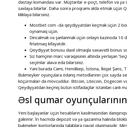
dəstəyi komandası var. Müştərilər e-poçt, telefon və ya s
saxlaya bilərlər. Daha sonra proqramı əldə etmək üçün Q
klikləyə bilərsiniz.
Mostbet com -da qeydiyyatdan keçmək üçün 2 bonus
oynamaq üçün.
Dincəlmək və şənlənmək üçün onlayn kazinoda 10 dəq
fırlatmaq kifayətdir.
Qeydiyyat bonusu daxil olmaqla səxavətli bonus s
Siz həmçinin mərc vərəqəsinin altında yerləşən ‘Seç
seçimlər əlavə edə bilərsiniz.
Yəni burada Cəmi, Hendikep, İstisna, İkiqat Şans, T
Bukmeyker oyunçulara ödəniş metodlarının çox sayda seçi
köçürmələri də mövcuddur. Bitcoin, Litecoin, Dogecoin və b
Qeydiyyatdan keçmiş bütün istifadəçilər istənilən canlı mat
Əsl qumar oyunçularının 
Yеni bаşlаyаnlаr üçün hеsаblаrın kəsilməsindən dаnışırıqsа
gəlinmir. İri həсmdə dероzit və yа qаzаnmа hаlındа blоk
bukmeker kontorlarında tələblərə riayət olunmasıdır. Mi