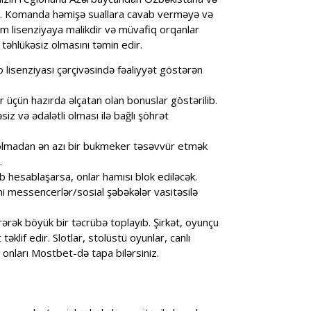
iz. Komanda həmişə suallara cavab verməyə və
 lisenziyaya malikdir və müvafiq orqanlar
təhlükəsiz olmasını təmin edir.
isenziyası çərçivəsində fəaliyyət göstərən
r üçün hazırda əlçatan olan bonuslar göstərilib.
iz və ədalətli olması ilə bağlı şöhrət
 olmadan ən azı bir bukmeker təsəvvür etmək
.
b hesablaşarsa, onlar hamısı blok ediləcək.
ani messencerlər/sosial şəbəkələr vasitəsilə
rək böyük bir təcrübə toplayıb. Şirkət, oyunçu
təklif edir. Slotlar, stolüstü oyunlar, canlı
 onları Mostbet-də tapa bilərsiniz.