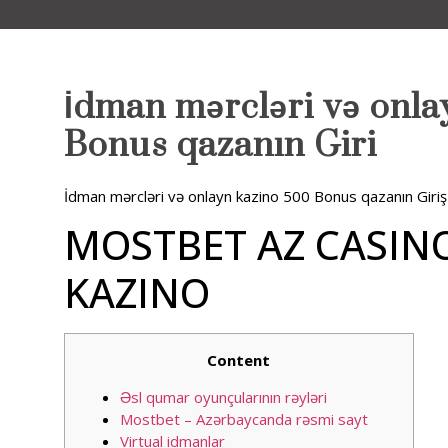
İdman mərcləri və onla
Bonus qazanın Giri
İdman mərcləri və onlayn kazino 500 Bonus qazanın Giriş
MOSTBET AZ CASIN
KAZINO
Content
Əsl qumar oyunçularının rəyləri
Mostbet – Azərbaycanda rəsmi sayt
Virtual idmanlar