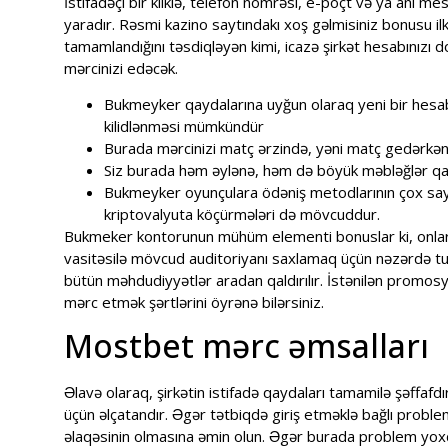
İstifadəçi bir kliklə, telefon nömrəsi, e-poçt və ya ani m
yaradır. Rəsmi kazino saytındakı xoş gəlmisiniz bonusu 
tamamlandığını təsdiqləyən kimi, icazə şirkət hesabınızı 
mərcinizi edəcək.
Bukmeyker qaydalarına uyğun olaraq yeni bir hes
kilidlənməsi mümkündür
Burada mərcinizi matç ərzində, yəni matç gedərkən 
Siz burada həm əylənə, həm də böyük məbləğlər qaz
Bukmeyker oyunçulara ödəniş metodlarının çox sayd
kriptovalyuta köçürmələri də mövcuddur.
Bukmeker kontorunun mühüm elementi bonuslar ki, onlar 
vasitəsilə mövcud auditoriyanı saxlamaq üçün nəzərdə t
bütün məhdudiyyətlər aradan qaldırılır. İstənilən promosy
mərc etmək şərtlərini öyrənə bilərsiniz.
Mostbet mərc əmsalları
Əlavə olaraq, şirkətin istifadə qaydaları tamamilə şəffafdı
üçün əlçatandır. Əgər tətbiqdə giriş etməklə bağlı probleml
əlaqəsinin olmasına əmin olun. Əgər burada problem yoxdur