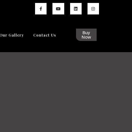
Buy
Our Gallery
Contact Us
Now