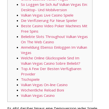
So Loggen Sie Sich Auf Vulkan Vegas Ein:
Desktop- Und Mobilversion
Vulkan Vegas Live Casino Spiele
Die Verifizierung Für Neue Spieler
Beste Casino Video Poker Machines Mit
Free Spins
Beliebte Slots Throughout Vulkan Vegas
On The Web Casino
Anmeldung Ebenso Einloggen Im Vulkan
Vegas
Welche Online Glücksspiele Sind Im
Vulkan Vegas Casino Sobre Beliebt?
Top A Few Der Besten Verfügbaren
Provider
Tischspiele
Vulkan Vegas On-line Casino
Wöchentliche Reload Boni
Vulkan Vegas Casino
Es gibt darüber hinaus eine Demoversion jeder Spiele,