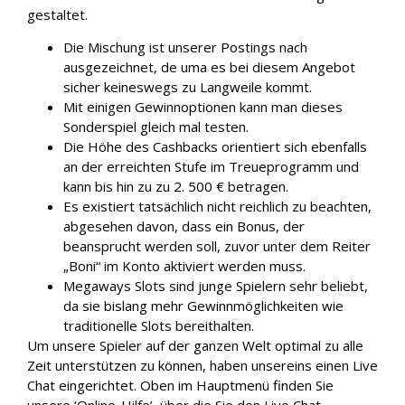
gestaltet.
Die Mischung ist unserer Postings nach
ausgezeichnet, de uma es bei diesem Angebot
sicher keineswegs zu Langweile kommt.
Mit einigen Gewinnoptionen kann man dieses
Sonderspiel gleich mal testen.
Die Höhe des Cashbacks orientiert sich ebenfalls
an der erreichten Stufe im Treueprogramm und
kann bis hin zu zu 2. 500 € betragen.
Es existiert tatsächlich nicht reichlich zu beachten,
abgesehen davon, dass ein Bonus, der
beansprucht werden soll, zuvor unter dem Reiter
„Boni“ im Konto aktiviert werden muss.
Megaways Slots sind junge Spielern sehr beliebt,
da sie bislang mehr Gewinnmöglichkeiten wie
traditionelle Slots bereithalten.
Um unsere Spieler auf der ganzen Welt optimal zu alle
Zeit unterstützen zu können, haben unsereins einen Live
Chat eingerichtet. Oben im Hauptmenü finden Sie