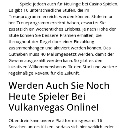
Spiele jedoch auch für Neulinge bei Casino Spielen.
Es gibt 10 unterschiedliche Stufen, die im
Treueprogramm erreicht werden können. Stufe im or
her Treueprogramm erreicht haben, erwartet Sie
zusätzlich ein wöchentliches Erlebnis. Je nach Höhe der
Stufe können Sie bessere Prämien erhalten, die
throughout der Regel über einer Einzahlung
zusammenhängen und aktiviert werden können. Das
Guthaben muss 40 Mal umgesetzt werden, damit der
Gewinn ausgezahlt werden kann. So gibt es den
lukrativen Willkommensbonus für den Start und weitere
regelmäßige Revenu für die Zukunft.
Werden Auch Sie Noch
Heute Spieler Bei
Vulkanvegas Online!
Obendrein kann unsere Plattform insgesamt 16
Sprachen unterstützen, sodass sich hier wirklich jeder