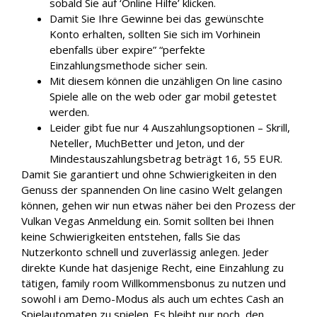
sobald Sie auf ‘Online Hilfe’ klicken.
Damit Sie Ihre Gewinne bei das gewünschte
Konto erhalten, sollten Sie sich im Vorhinein
ebenfalls über expire” “perfekte
Einzahlungsmethode sicher sein.
Mit diesem können die unzähligen On line casino
Spiele alle on the web oder gar mobil getestet
werden.
Leider gibt fue nur 4 Auszahlungsoptionen – Skrill,
Neteller, MuchBetter und Jeton, und der
Mindestauszahlungsbetrag beträgt 16, 55 EUR.
Damit Sie garantiert und ohne Schwierigkeiten in den
Genuss der spannenden On line casino Welt gelangen
können, gehen wir nun etwas näher bei den Prozess der
Vulkan Vegas Anmeldung ein. Somit sollten bei Ihnen
keine Schwierigkeiten entstehen, falls Sie das
Nutzerkonto schnell und zuverlässig anlegen. Jeder
direkte Kunde hat dasjenige Recht, eine Einzahlung zu
tätigen, family room Willkommensbonus zu nutzen und
sowohl i am Demo-Modus als auch um echtes Cash an
Spielautomaten zu spielen. Es bleibt nur noch, den