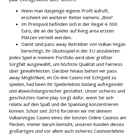
Wenn man dasjenige eigene Profil aufruft,
erscheint ein weiterer Reiter namens „Boni“.
Im Preispool befinden sich in der Regel 4. 000
Euro, die an die Spieler auf living area ersten
Plätzen verteilt werden.
Damit sind pass away Betreiber von Vulkan Vegas
berechtigt, ihr Glücksspiel in der EU anzubieten.
Jedes Spiel in meinem Portfolio wird über größter
Sorgfalt ausgewählt, um höchste Qualität und Fairness
über gewährleisten. Darüber hinaus bieten wir pass
away Möglichkeit, im On-line Casino mit Echtgeld zu
spielen, had been Ihr Spielerlebnis bislang aufregender
und abwechslungsreicher gestaltet. Unser sicheres und
geschütztes Game play sorgt dafür, wenn Sie sich
relativ auf den Spaß und die Spannung konzentrieren
können. Schon seit 2016 forcieren wir mit deinem
VulkanVegas Casino eines der besten Online Casinos am
Flecken. Immer darum bemüht, unseren Kunden dieses
großartiges und vor allem auch sicheres Casinoerlebnis