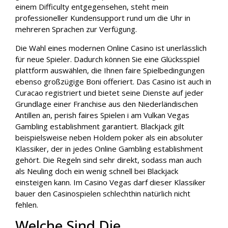
einem Difficulty entgegensehen, steht mein
professioneller Kundensupport rund um die Uhr in
mehreren Sprachen zur Verfügung.
Die Wahl eines modernen Online Casino ist unerlässlich
für neue Spieler. Dadurch können Sie eine Glücksspiel
plattform auswählen, die Ihnen faire Spielbedingungen
ebenso großzügige Boni offeriert. Das Casino ist auch in
Curacao registriert und bietet seine Dienste auf jeder
Grundlage einer Franchise aus den Niederländischen
Antillen an, perish faires Spielen i am Vulkan Vegas
Gambling establishment garantiert. Blackjack gilt
beispielsweise neben Holdem poker als ein absoluter
Klassiker, der in jedes Online Gambling establishment
gehört. Die Regeln sind sehr direkt, sodass man auch
als Neuling doch ein wenig schnell bei Blackjack
einsteigen kann. Im Casino Vegas darf dieser Klassiker
bauer den Casinospielen schlechthin natürlich nicht
fehlen.
Welche Sind Die