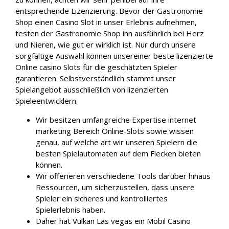
entsprechende Lizenzierung. Bevor der Gastronomie
Shop einen Casino Slot in unser Erlebnis aufnehmen,
testen der Gastronomie Shop ihn ausführlich bei Herz
und Nieren, wie gut er wirklich ist. Nur durch unsere
sorgfältige Auswahl können unsereiner beste lizenzierte
Online casino Slots für die geschätzten Spieler
garantieren. Selbstverständlich stammt unser
Spielangebot ausschließlich von lizenzierten
Spieleentwicklern.
Wir besitzen umfangreiche Expertise internet
marketing Bereich Online-Slots sowie wissen
genau, auf welche art wir unseren Spielern die
besten Spielautomaten auf dem Flecken bieten
können.
Wir offerieren verschiedene Tools darüber hinaus
Ressourcen, um sicherzustellen, dass unsere
Spieler ein sicheres und kontrolliertes
Spielerlebnis haben.
Daher hat Vulkan Las vegas ein Mobil Casino