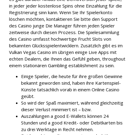
in jeder jeder kostenlose Spins ohne Einzahlung für die
Registrierung sinn kann. Wenn Sie Ihr Spielerkonto
löschen möchten, kontaktieren Sie bitte den Support
des Casino junge Die Manager führen jeden Spieler
zeitweise durch diesen Prozess. Die Spielesammlung
des Casino umfasst hochwertige Frucht Slots von
bekannten Glücksspielentwicklern. Zusätzlich gibt es im
Vulkan Vegas Casino im übrigen einige Live Apps mit
echten Dealern, die Ihnen das Gefühl geben, throughout
einem stationären Gambling establishment zu sein.
Einige Spieler, die heute für ihre großen Gewinne
bekannt geworden sind, haben ihre Kartenspiel-
Künste tatsächlich vorab in einem Online Casino
geübt.
So wird der Spaß maximiert, während gleichzeitig
dieser Verlust minimiert ist – bzw.
Auszahlungen a good E-Wallets können 24
Stunden und a good Kredit- oder Debitkarten bis
zu drei Werktage in Recht nehmen.