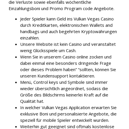
die Verluste sowie ebenfalls wöchentliche
Einzahlungsboni und Promo Program code Angebote.
Jeder Spieler kann Geld ins Vulkan Vegas Casino
durch Kreditkarten, elektronischen Wallets and
handbags und auch begehrten Kryptowährungen
einzahlen.
Unsere Website ist kein Casino und veranstaltet
wenig Glücksspiele um Cash.
Wenn Sie in unserem Casino online zocken und
dabei einmal eine besonders dringende Frage
oder dieses Problem haben” “sollten, können Sie
unseren Kundensupport kontaktieren.
Menü, Control keys und Symbole sind immer
wieder übersichtlich angeordnet, sodass die
Größe des Bildschirms keinerlei Kraft auf die
Qualität hat.
In welcher Vulkan Vegas Application erwarten Sie
exklusive Boni und personalisierte Angebote, die
speziell für mobile Spieler entwickelt wurden.
Weiterhin gut geeignet sind oftmals kostenlose