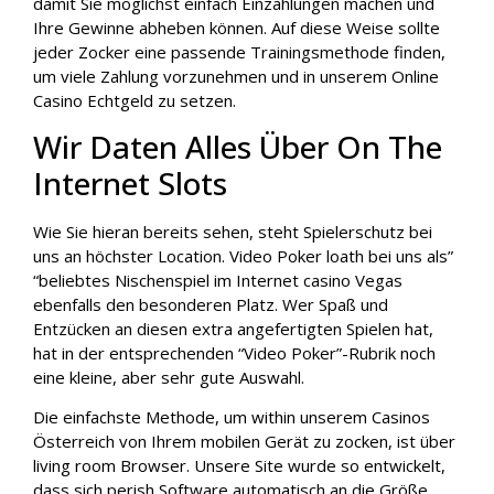
damit Sie möglichst einfach Einzahlungen machen und
Ihre Gewinne abheben können. Auf diese Weise sollte
jeder Zocker eine passende Trainingsmethode finden,
um viele Zahlung vorzunehmen und in unserem Online
Casino Echtgeld zu setzen.
Wir Daten Alles Über On The
Internet Slots
Wie Sie hieran bereits sehen, steht Spielerschutz bei
uns an höchster Location. Video Poker loath bei uns als”
“beliebtes Nischenspiel im Internet casino Vegas
ebenfalls den besonderen Platz. Wer Spaß und
Entzücken an diesen extra angefertigten Spielen hat,
hat in der entsprechenden “Video Poker”-Rubrik noch
eine kleine, aber sehr gute Auswahl.
Die einfachste Methode, um within unserem Casinos
Österreich von Ihrem mobilen Gerät zu zocken, ist über
living room Browser. Unsere Site wurde so entwickelt,
dass sich perish Software automatisch an die Größe