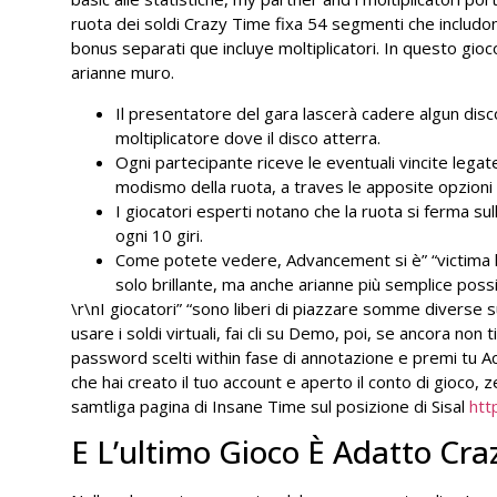
ruota dei soldi Crazy Time fixa 54 segmenti che includono 
bonus separati que incluye moltiplicatori. In questo gio
arianne muro.
Il presentatore del gara lascerà cadere algun disco,
moltiplicatore dove il disco atterra.
Ogni partecipante riceve le eventuali vincite lega
modismo della ruota, a traves le apposite opzioni d
I giocatori esperti notano che la ruota si ferma su
ogni 10 giri.
Come potete vedere, Advancement si è” “victima l
solo brillante, ma anche arianne più semplice possi
\r\nI giocatori” “sono liberi di piazzare somme diverse s
usare i soldi virtuali, fai cli su Demo, poi, se ancora non
password scelti within fase di annotazione e premi tu Ac
che hai creato il tuo account e aperto il conto di gioco,
samtliga pagina di Insane Time sul posizione di Sisal
htt
E L’ultimo Gioco È Adatto Cra