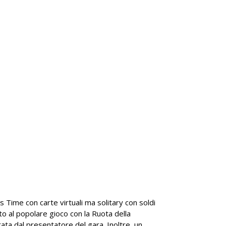
s Time con carte virtuali ma solitary con soldi
o al popolare gioco con la Ruota della
ata dal presentatore del gara. Inoltre, un