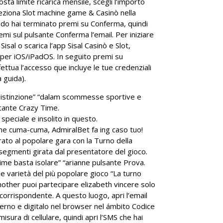
a limite ricarica mensile, scegli l’importo
eziona Slot machine game & Casinò nella
ndo hai terminato premi su Conferma, quindi
emi sul pulsante Conferma l’email. Per iniziare
Sisal o scarica l’app Sisal Casinò e Slot,
 e per iOS/iPadOS. In seguito premi su
ettua l’accesso que incluye le tue credenziali
 guida).
a distinzione” “dalam scommesse sportive e
nstante Crazy Time.
 speciale e insolito in questo.
me cuma-cuma, AdmiralBet fa ing caso tuo!
ato al popolare gara con la Turno della
r segmenti girata dal presentatore del gioco.
Time basta isolare” “arianne pulsante Prova.
 varietà del più popolare gioco “La turno
mother puoi partecipare elizabeth vincere solo
corrispondente. A questo luogo, apri l’email
nterno e digitalo nel browser nel ámbito Codice
sura di cellulare, quindi apri l’SMS che hai