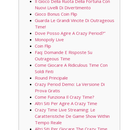
Il Gioco Della Ruota Della Fortuna Con
Nuovi Livelli Di Divertimento
Gioco Bonus Coin Flip
Guarda Le Grandi Vincite Di Outrageous
Time!
Dove Posso Agire A Crazy Period?”
Monopoly Live
Coin Flip
Faq: Domande E Risposte Su
Outrageous Time
Come Giocare A Ridiculous Time Con
Soldi Finti
Round Principale
Crazy Period Demo: La Versione Di
Prova Gratis
Come Funziona Il Crazy Time?
Altri Siti Per Agire A Crazy Time
Crazy Time Live Streaming: Le
Caratteristiche De Game Show Within
Tempo Reale
Altri Siti Per Giocare The Crazy Time