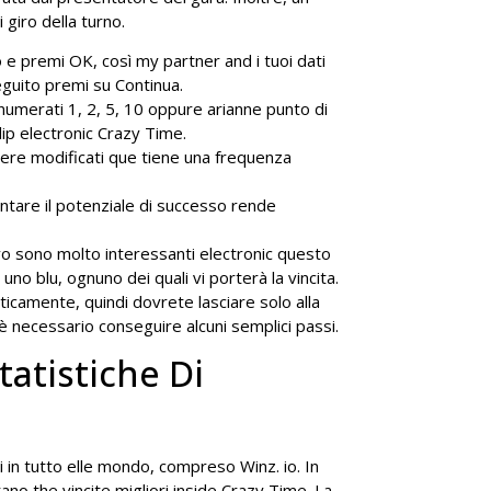
giro della turno.
o e premi OK, così my partner and i tuoi dati
eguito premi su Continua.
numerati 1, 2, 5, 10 oppure arianne punto di
lip electronic Crazy Time.
re modificati que tiene una frequenza
ntare il potenziale di successo rende
ivo sono molto interessanti electronic questo
o blu, ognuno dei quali vi porterà la vincita.
ticamente, quindi dovrete lasciare solo alla
 è necessario conseguire alcuni semplici passi.
tatistiche Di
i in tutto elle mondo, compreso Winz. io. In
tano the vincite migliori inside Crazy Time. La