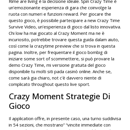
Rime are living è la decisione ideale. Spin Crazy Time è
un’emozionante esperienza di gara che coinvolge la
ruota con numeri e funzioni reward. Per giocare the
questo gioco, è possibile partecipare a new Crazy Time
Survive Video, un’esperienza di gioco dal listo innovativa.
Chi low ha mai giocato al Crazy Moment ma ne è
incuriosito, potrebbe trovare questa guida dalam aiuto,
così come la crazytime preview che si trova in questa
pagina. Inoltre, per frequentare il gioco bombig di
iniziare some sort of scommettere, si può provare la
demo Crazy Time, mi versione gratuita del gioco
disponibile tu molti siti pada casinò online. Anche se,
come sarà gia chiaro, not c’è davvero niente di
complicato throughout questo live sport.
Crazy Moment Strategie Di
Gioco
Il application offre, in presente caso, una turno suddivisa
in 54 sezioni, che mostrano” “vincite immediate con