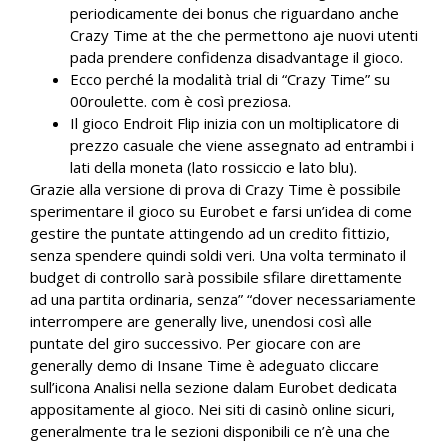
periodicamente dei bonus che riguardano anche
Crazy Time at the che permettono aje nuovi utenti
pada prendere confidenza disadvantage il gioco.
Ecco perché la modalità trial di “Crazy Time” su
00roulette. com è così preziosa.
Il gioco Endroit Flip inizia con un moltiplicatore di
prezzo casuale che viene assegnato ad entrambi i
lati della moneta (lato rossiccio e lato blu).
Grazie alla versione di prova di Crazy Time è possibile
sperimentare il gioco su Eurobet e farsi un’idea di come
gestire the puntate attingendo ad un credito fittizio,
senza spendere quindi soldi veri. Una volta terminato il
budget di controllo sarà possibile sfilare direttamente
ad una partita ordinaria, senza” “dover necessariamente
interrompere are generally live, unendosi così alle
puntate del giro successivo. Per giocare con are
generally demo di Insane Time è adeguato cliccare
sull’icona Analisi nella sezione dalam Eurobet dedicata
appositamente al gioco. Nei siti di casinò online sicuri,
generalmente tra le sezioni disponibili ce n’è una che