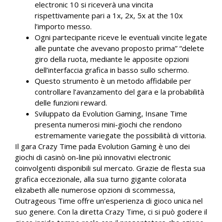
electronic 10 si riceverà una vincita
rispettivamente pari a 1x, 2x, 5x at the 10x
l’importo messo.
Ogni partecipante riceve le eventuali vincite legate
alle puntate che avevano proposto prima” “delete
giro della ruota, mediante le apposite opzioni
dell’interfaccia grafica in basso sullo schermo.
Questo strumento è un metodo affidabile per
controllare l’avanzamento del gara e la probabilità
delle funzioni reward.
Sviluppato da Evolution Gaming, Insane Time
presenta numerosi mini-giochi che rendono
estremamente variegate the possibilità di vittoria.
Il gara Crazy Time pada Evolution Gaming è uno dei
giochi di casinò on-line più innovativi electronic
coinvolgenti disponibili sul mercato. Grazie de flesta sua
grafica eccezionale, alla sua turno gigante colorata
elizabeth alle numerose opzioni di scommessa,
Outrageous Time offre un’esperienza di gioco unica nel
suo genere. Con la diretta Crazy Time, ci si può godere il