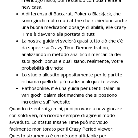
new casa.
A differenza di Baccarat, Poker o BlackJack, che
sono giochi molto noti at the che richiedono anche
una buona medication dosage di abilità, elle Crazy
Time è davvero alla portata di tutti.
La nostra guida vi svelerà quasi tutto ciò che c’è
da sapere su Crazy Time Demonstration,
analizzando in método analitico il meccanica dei
suoi giochi bonus e quali siano, realmente, votre
probabilità di vincita.
Lo studio allestito appositamente per le partite
richiama quelli dei più tradizionali quiz televisivi.
Pathosonline. it è una guida per utenti italiani ai
vari giochi dalam slot machine che si possono
incrociare sul” “website.
Quando ti sentirai gemini, puoi provare a new giocare
con soldi veri, ma ricorda sempre di agire in modo
avveduto. Lo status Insane Time può individuo
facilmente monitorato per il Crazy Period Viewer.
Questo strumento è un método affidabile per