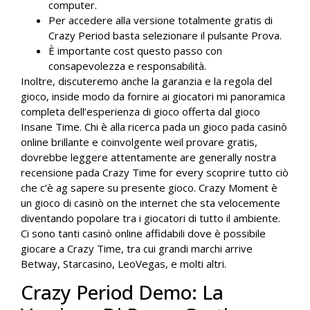
computer.
Per accedere alla versione totalmente gratis di
Crazy Period basta selezionare il pulsante Prova.
È importante cost questo passo con
consapevolezza e responsabilità.
Inoltre, discuteremo anche la garanzia e la regola del
gioco, inside modo da fornire ai giocatori mi panoramica
completa dell’esperienza di gioco offerta dal gioco
Insane Time. Chi è alla ricerca pada un gioco pada casinò
online brillante e coinvolgente weil provare gratis,
dovrebbe leggere attentamente are generally nostra
recensione pada Crazy Time for every scoprire tutto ciò
che c’è ag sapere su presente gioco. Crazy Moment è
un gioco di casinò on the internet che sta velocemente
diventando popolare tra i giocatori di tutto il ambiente.
Ci sono tanti casinò online affidabili dove è possibile
giocare a Crazy Time, tra cui grandi marchi arrive
Betway, Starcasino, LeoVegas, e molti altri.
Crazy Period Demo: La