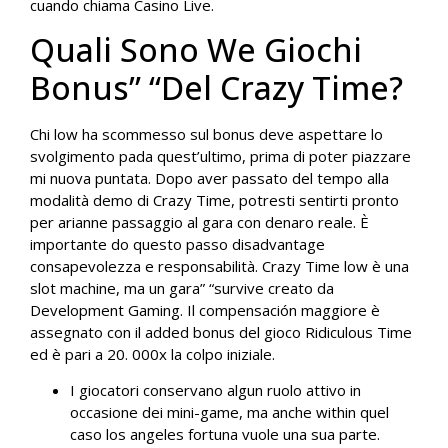
cuando chiama Casino Live.
Quali Sono We Giochi
Bonus” “Del Crazy Time?
Chi low ha scommesso sul bonus deve aspettare lo
svolgimento pada quest’ultimo, prima di poter piazzare
mi nuova puntata. Dopo aver passato del tempo alla
modalità demo di Crazy Time, potresti sentirti pronto
per arianne passaggio al gara con denaro reale. È
importante do questo passo disadvantage
consapevolezza e responsabilità. Crazy Time low è una
slot machine, ma un gara” “survive creato da
Development Gaming. Il compensación maggiore è
assegnato con il added bonus del gioco Ridiculous Time
ed è pari a 20. 000x la colpo iniziale.
I giocatori conservano algun ruolo attivo in
occasione dei mini-game, ma anche within quel
caso los angeles fortuna vuole una sua parte.