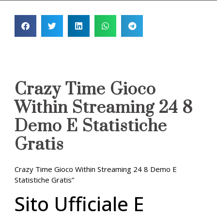
Crazy Time Gioco
Within Streaming 24 8
Demo E Statistiche
Gratis
Crazy Time Gioco Within Streaming 24 8 Demo E
Statistiche Gratis”
Sito Ufficiale E