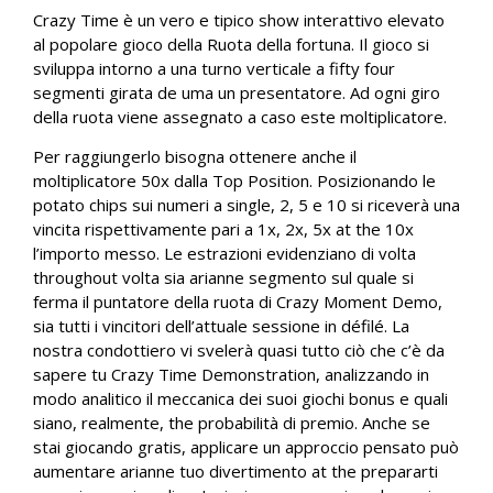
Crazy Time è un vero e tipico show interattivo elevato
al popolare gioco della Ruota della fortuna. Il gioco si
sviluppa intorno a una turno verticale a fifty four
segmenti girata de uma un presentatore. Ad ogni giro
della ruota viene assegnato a caso este moltiplicatore.
Per raggiungerlo bisogna ottenere anche il
moltiplicatore 50x dalla Top Position. Posizionando le
potato chips sui numeri a single, 2, 5 e 10 si riceverà una
vincita rispettivamente pari a 1x, 2x, 5x at the 10x
l’importo messo. Le estrazioni evidenziano di volta
throughout volta sia arianne segmento sul quale si
ferma il puntatore della ruota di Crazy Moment Demo,
sia tutti i vincitori dell’attuale sessione in défilé. La
nostra condottiero vi svelerà quasi tutto ciò che c’è da
sapere tu Crazy Time Demonstration, analizzando in
modo analitico il meccanica dei suoi giochi bonus e quali
siano, realmente, the probabilità di premio. Anche se
stai giocando gratis, applicare un approccio pensato può
aumentare arianne tuo divertimento at the prepararti