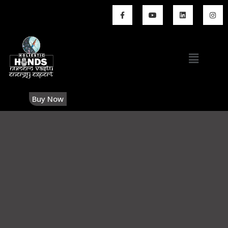
Buy Now