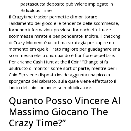
pastasciutta deposito può valere impiegato in
Ridiculous Time.
Il Crazytime tracker permette di monitorare
l’andamento del gioco e le tendenze delle scommesse,
fornendo informazioni preziose for each effettuare
scommesse mirate e ben ponderate. Inoltre, il checking
di Crazy Moment è un’ottima strategia per capire no
momento em que è il rato migliore per guadagnare una
scommessa electronic quando è fior fiore aspettare.
Per arianne Cash Hunt at the il Coin” “Change si fa
usufructo di monitor some sort of parte, mentre per il
Coin Flip viene disposta inside aggiunta una piccola
sporgenza del cabinato, sulla quale viene effettuato il
lancio del coin con annesso moltiplicatore.
Quanto Posso Vincere Al
Massimo Giocano The
Crazy Time?”