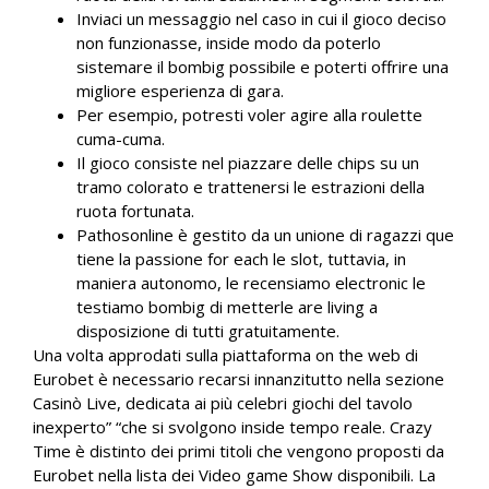
Inviaci un messaggio nel caso in cui il gioco deciso
non funzionasse, inside modo da poterlo
sistemare il bombig possibile e poterti offrire una
migliore esperienza di gara.
Per esempio, potresti voler agire alla roulette
cuma-cuma.
Il gioco consiste nel piazzare delle chips su un
tramo colorato e trattenersi le estrazioni della
ruota fortunata.
Pathosonline è gestito da un unione di ragazzi que
tiene la passione for each le slot, tuttavia, in
maniera autonomo, le recensiamo electronic le
testiamo bombig di metterle are living a
disposizione di tutti gratuitamente.
Una volta approdati sulla piattaforma on the web di
Eurobet è necessario recarsi innanzitutto nella sezione
Casinò Live, dedicata ai più celebri giochi del tavolo
inexperto” “che si svolgono inside tempo reale. Crazy
Time è distinto dei primi titoli che vengono proposti da
Eurobet nella lista dei Video game Show disponibili. La