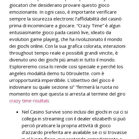
giocatori che desiderano provare questo gioco
emozionante. In ogni caso, è importante verificare
sempre la sicurezza electronic l’affidabilità del casinò
prima di incominciare a giocare. “Crazy Time” è algun
entusiasmante gioco pada casinò live, ideato da
evolution game playing, che ha rivoluzionato il mondo
dei giochi online. Con la sua grafica colorata, interazioni
throughout tempo reale e possibili grandi vincite, è
divenuto uno dei giochi più amati in tutto il mondo.
Esploreremo cosa lo rende cosi speciale e perché los
angeles modalità demo tu 00roulette. com è
un’opportunità imperdibile. L’obiettivo del gioco è
indovinare su quale sezione si” “fermerà la ruota no
momento em que questa si arresta al termine del giro
crazy time risultati
.
Nel Casino Survive sono inclusi dei giochi in cui ci si
collega in streaming con il dealer elizabeth si può
perciò praticare la propria attività di gioco
d’azzardo preferita are available se ci si trovasse
in el luogo fisico, pur restando comodamente a