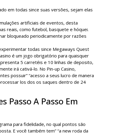
ado em todas since suas versões, sejam elas
mulações artificiais de eventos, desta
inas reais, como futebol, basquete e hóquei.
formar bloqueado periodicamente por razões
re experimentar todas since Megaways Quest
Casino é um jogo obrigatório para quaisquer
apresenta 5 carretéis e 10 linhas de deposito,
ente irá cativá-lo. No Pin-up Casino,
ntes possuir” “acesso a seus lucro de manera
e processar los dos os saques dentro de 24
ões Passo A Passo Em
rama para fidelidade, no qual pontos são
aposta. E você também tem” “a new roda da