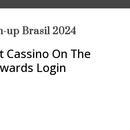
n-up Brasil 2024
ut Cassino On The
wards Login