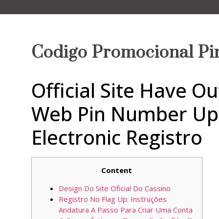
Codigo Promocional Pi
Official Site Have O
Web Pin Number Up
Electronic Registro
Content
Design Do Site Oficial Do Cassino
Registro No Flag Up: Instruções
Andatura A Passo Para Criar Uma Conta