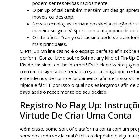
podem ser resolvidas rapidamente.
O pin up oficial também mantém um design apret
móveis ou desktop.
Novas tecnologias tornam possível a criação de si
maneira surgiu o V-Sport – uma atajo para discipl
O site oficial” “carry out cassino pode se trans
mais principales.
O Pin-Up On line casino é o espaço perfeito afin sob
perform Gonzo. Livro sobre Sol not any kind of Pin-Up 
fãs de cassinos on the internet! Este electrizante jogo 
com um design sobre temática egípcia antiga que certam
entendemos de como é fundamental afin de nossos clie
rápida e fácil. É por isso o qual nos esforçamos afin d
days após o recebimento de seu pedido.
Registro No Flag Up: Instruç
Virtude De Criar Uma Conta
Além disso, some sort of plataforma conta com um prog
somados toda vez la cual é feito o depósito e alguma 