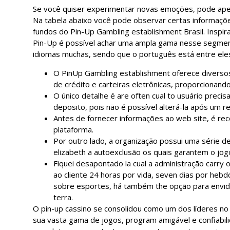
Se você quiser experimentar novas emoções, pode ape
Na tabela abaixo você pode observar certas informaçõe
fundos do Pin-Up Gambling establishment Brasil. Inspi
Pin-Up é possível achar uma ampla gama nesse segmen
idiomas muchas, sendo que o português está entre ele
O PinUp Gambling establishment oferece diverso
de crédito e carteiras eletrônicas, proporcionando 
O único detalhe é are often cual to usuário preci
deposito, pois não é possível alterá-la após um r
Antes de fornecer informações ao web site, é re
plataforma.
Por outro lado, a organização possui uma série d
elizabeth a autoexclusão os quais garantem o jog
Fiquei desapontado la cual a administração carry 
ao cliente 24 horas por vida, seven dias por heb
sobre esportes, há também the opção para envid
terra.
O pin-up cassino se consolidou como um dos líderes no
sua vasta gama de jogos, program amigável e confiabil