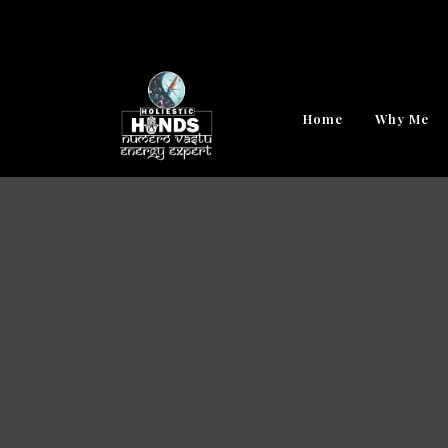
Home
Why Me