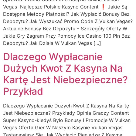
Vegas ️ Najlepsze Polskie Kasyno Content ❗ Jakie Są
Dostępne Metody Płatności? Jak Wypłacić Bonusy Bez
Depozytu? Jak Wyszukać Promo Code Z Vulkan Vegas?
Aktualne Bonusy Bez Depozytu – Szczegóły Oferty W
Jakie Gry Zagram Przy Pomocy Ice Casino 100 Pln Bez
Depozytu? Jak Działa W Vulkan Vegas […]
Dlaczego Wypłacanie
Dużych Kwot Z Kasyna Na
Kartę Jest Niebezpieczne?
Przykład
Dlaczego Wypłacanie Dużych Kwot Z Kasyna Na Kartę
Jest Niebezpieczne? Przykłady Opinia Graczy Content
Super Kasyno-kiedyś Bylo Bonusy I Promocje W Vulkan
Vegas Oferta Gier W Naszym Kasynie Vulkan Vegas
Zastanawiasz Się, Jak Wypłacić Pieniądze Z Kasyna