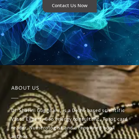
Contact Us Now
ABOUT US
Dr. Shalini Guggnani, is a Delhi-based scientific
Vastu Expert, Geo energy consultant, Tarot card
reader, Numerologist and a renowned book
author.