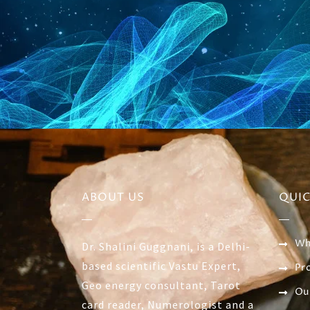
ABOUT US
QUIC
Wh
Dr. Shalini Guggnani, is a Delhi-
based scientific Vastu Expert,
Pr
Geo energy consultant, Tarot
Ou
card reader, Numerologist and a