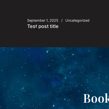
September 1, 2025
Uncategorized
nies in
Test post title
Book