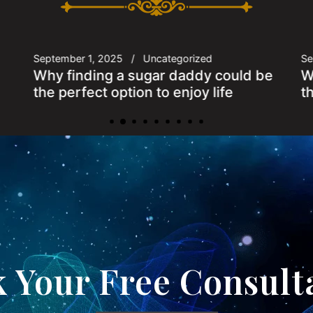
September 1, 2025
Uncategorized
Se
Why finding a sugar daddy could be
W
the perfect option to enjoy life
t
 Your Free Consult