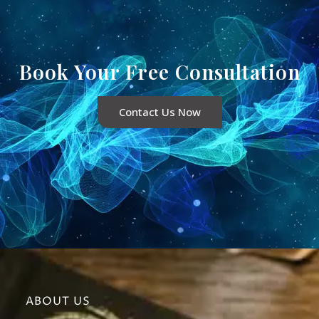
Book Your Free Consultation
Contact Us Now
ABOUT US