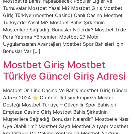
Mostbet’te Bahis Yapılabilecek Popüler Ligler Ve
Turnuvalar Mostbet Yasal Mı? Mostbet Giriş Mostbet
Giriş Türkiye (mostbet Casino) Canlı Casino Mostbet
Türkiye’de Yasal Mı? Mostbet Bahis Şirketinin
Müşterilere Sağladığı Bonuslar Nelerdir? Mostbet Tr’de
Para Yatırma Yöntemleri Mostbet-27 Mobil
Uygulamasının Avantajları Mostbet Spor Bahisleri Için
Bonuslar Var […]
Mostbet Giriş Mostbet
Türkiye Güncel Giriş Adresi
Mostbet On Line Casino Ve Bahis ️mostbet Giriş Güncel
Adresi 2024 ⭐️ Content İletişim Empieza Müşteri
Desteği Mostbet Türkiye – Güvenilir Spor Bahisleri
Empieza Casino Giriş Mostbet Bahis Şirketinin
Müşterilere Sağladığı Bonuslar Nelerdir? Mostbet’e Nasıl
Üye Olabilirim? Mostbet Saytı Mostbet Altyapı Mostbet
Em Virtude De Çekme Yöntemleri Mostbet Apk’sını