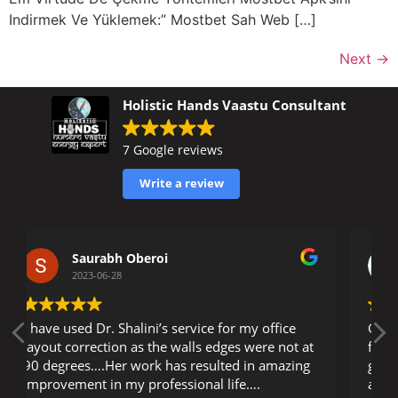
Indirmek Ve Yüklemek:” Mostbet Sah Web […]
Next
→
Holistic Hands Vaastu Consultant
7 Google reviews
Write a review
Shipra Makkar
2023-06-28
Great experience. Things have actually worked
t
for me. Shalini really gives an overall view and
guides u on practical remedies which helps
achieve the desired results.