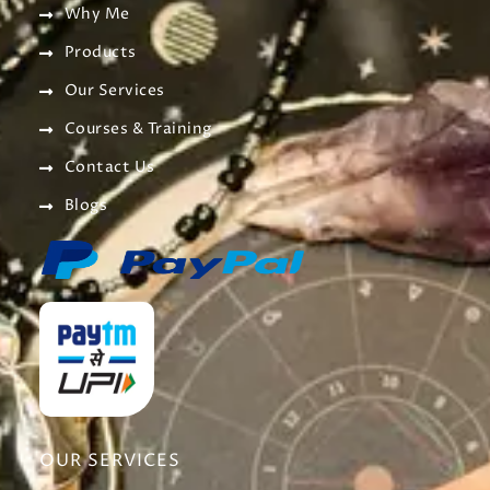
Why Me
Products
Our Services
Courses & Training
Contact Us
Blogs
OUR SERVICES