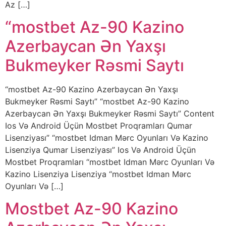
Az […]
“mostbet Az-90 Kazino
Azerbaycan Ən Yaxşı
Bukmeyker Rəsmi Saytı
“mostbet Az-90 Kazino Azerbaycan Ən Yaxşı
Bukmeyker Rəsmi Saytı” “mostbet Az-90 Kazino
Azerbaycan Ən Yaxşı Bukmeyker Rəsmi Saytı” Content
Ios Və Android Üçün Mostbet Proqramları Qumar
Lisenziyası” “mostbet Idman Mərc Oyunları Və Kazino
Lisenziya Qumar Lisenziyası” Ios Və Android Üçün
Mostbet Proqramları “mostbet Idman Mərc Oyunları Və
Kazino Lisenziya Lisenziya “mostbet Idman Mərc
Oyunları Və […]
Mostbet Az-90 Kazino