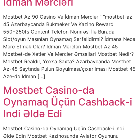
İdman Mərcləri
Mostbet Az 90 Casino Və İdman Mərcləri” “mostbet-az
45 Azərbaycanda Bukmeker Və Kazino Reward
550+250fs Content Telefon Nömrəsi̇ İlə Burada
Slot/oyun Maşınları Oynamaq Sərfəlidirmi? İdmana Necə
Mərc Etmək Olar? İdman Mərcləri Mostbet Az 45
Mostbet-də Xətlər Və Mərclər Əmsallari Mostbet Nədir?
Mostbet Realdır, Yoxsa Saxta? Azərbaycanda Mostbet
Az-45 Saytında Pulun Qoyulması/çıxarılması Mostbet 45
Aze-də Idman […]
Mostbet Casino-da
Oynamaq Üçün Cashback-i
Indi Əldə Edi
Mostbet Casino-da Oynamaq Üçün Cashback-i Indi
Əldə Edin Mostbet Kazinosunda Aviator Oyununu