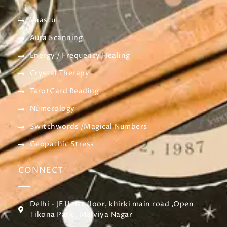
Vaastu
Aura Scanning
Energy / Frequency Healing
Crystal Therapy
TarotCard Reading
Numerology
Switchwords /Magical Numbers
Geopathic Stress
CONNECT
Delhi - JE11, 1st floor, khirki main road ,Open
Tikona Park , Malviya Nagar