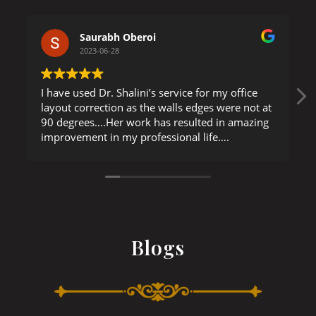
Saurabh Oberoi
2023-06-28
I have used Dr. Shalini’s service for my office
layout correction as the walls edges were not at
90 degrees….Her work has resulted in amazing
improvement in my professional life….
Blogs