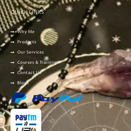
QUICK LINKS
Why Me
Products
Our Services
Courses & Training
Contact Us
Blogs