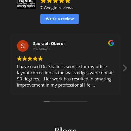
7 Google reviews
Write a review
Saurabh Oberoi
2023-06-28
I have used Dr. Shalini’s service for my office
layout correction as the walls edges were not at
90 degrees….Her work has resulted in amazing
improvement in my professional life….
Blogs