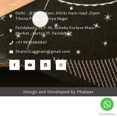
Delhi - JE11, 1st floor, khirki main road ,Open
Tikona Park , Malviya Nagar
Faridabad - SCF-10, Ashoka Enclave Main
Market , sector 35, Faridabad
+91 9810086867
ShaliniGuggnani@gmail.com
Design and Developed by Phailaav