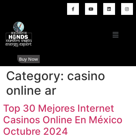
Buy Now
Category:
casino
online ar
Top 30 Mejores Internet
Casinos Online En México
Octubre 2024