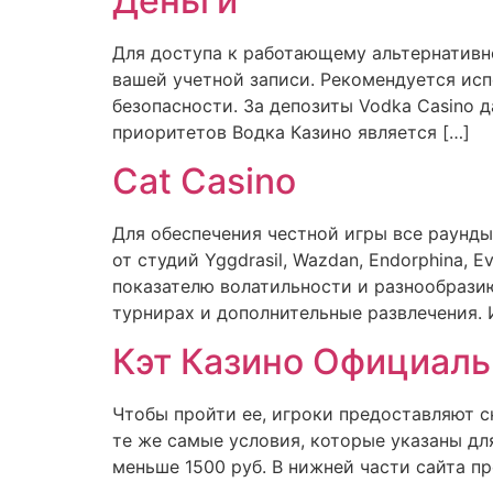
Деньги
Для доступа к работающему альтернативно
вашей учетной записи. Рекомендуется ис
безопасности. За депозиты Vodka Casino 
приоритетов Водка Казино является […]
Cat Casino
Для обеспечения честной игры все раунд
от студий Yggdrasil, Wazdan, Endorphina, 
показателю волатильности и разнообразию
турнирах и дополнительные развлечения. И
Кэт Казино Официаль
Чтобы пройти ее, игроки предоставляют 
те же самые условия, которые указаны дл
меньше 1500 руб. В нижней части сайта п