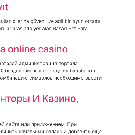
ıt
ullanıcılarına güvenli ve adil bir oyun ortamı
orular arasında yer alan Basari Bet Para
 online casino
ователей администрация портала
00 бездепозитных прокруток барабанов.
 Комбинацию символов необходимо ввести
нторы И Казино,
ей сайта или приложением. При
еличить начальный баланс и добавить ещё