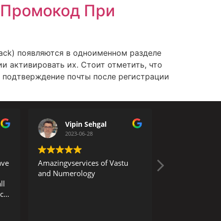
 Промокод При
ack) появляются в одноименном разделе
и активировать их. Стоит отметить, что
а подтверждение почты после регистрации
Vipin Sehgal
Radha B
2023-06-28
2023-06-2
ve
Amazingvservices of Vastu
This user only le
and Numerology
l
al
ve