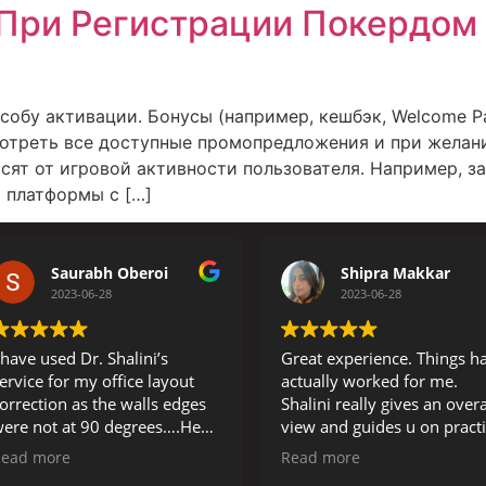
При Регистрации Покердом
собу активации. Бонусы (например, кешбэк, Welcome P
отреть все доступные промопредложения и при желани
сят от игровой активности пользователя. Например, з
т платформы с […]
Saurabh Oberoi
Shipra Makkar
2023-06-28
2023-06-28
have used Dr. Shalini’s
Great experience. Things ha
ervice for my office layout
actually worked for me.
orrection as the walls edges
Shalini really gives an overal
ere not at 90 degrees….Her
view and guides u on practic
ork has resulted in amazing
remedies which helps achie
ead more
Read more
mprovement in my
the desired results.