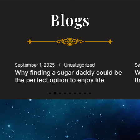
rofessional life….
Blogs
September 1, 2025
Uncategorized
Se
Why finding a sugar daddy could be
W
the perfect option to enjoy life
t