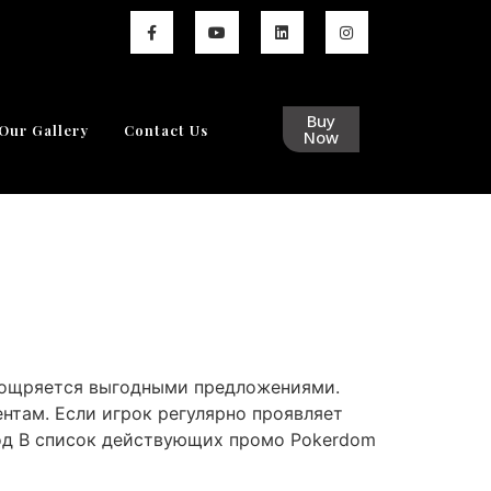
Buy
Our Gallery
Contact Us
Now
поощряется выгодными предложениями.
нтам. Если игрок регулярно проявляет
вход В список действующих промо Pokerdom