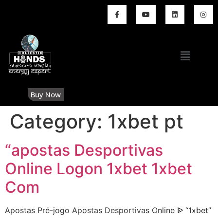
Buy Now
Category:
1xbet pt
“apostas Desportivas
Online Logon 1xbet 1xbet
Com
Apostas Pré-jogo Apostas Desportivas Online ᐉ “1xbet”