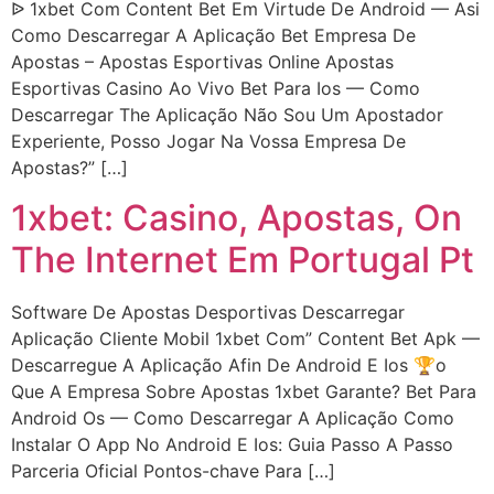
ᐉ 1xbet Com Content Bet Em Virtude De Android — Asi
Como Descarregar A Aplicação Bet Empresa De
Apostas – Apostas Esportivas Online Apostas
Esportivas Casino Ao Vivo Bet Para Ios — Como
Descarregar The Aplicação Não Sou Um Apostador
Experiente, Posso Jogar Na Vossa Empresa De
Apostas?” […]
1xbet: Casino, Apostas, On
The Internet Em Portugal Pt
Software De Apostas Desportivas Descarregar
Aplicação Cliente Mobil 1xbet Com” Content Bet Apk —
Descarregue A Aplicação Afin De Android E Ios 🏆o
Que A Empresa Sobre Apostas 1xbet Garante? Bet Para
Android Os — Como Descarregar A Aplicação Como
Instalar O App No Android E Ios: Guia Passo A Passo
Parceria Oficial Pontos-chave Para […]