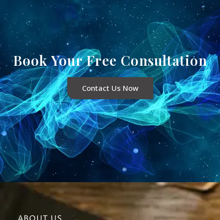
Book Your Free Consultation
Contact Us Now
ABOUT US