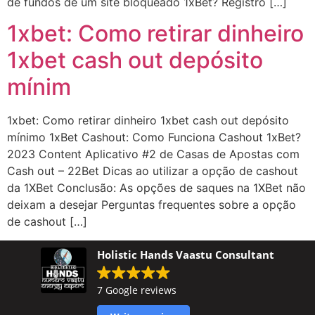
de fundos de um site bloqueado 1xBet? Registro […]
1xbet: Como retirar dinheiro
1xbet cash out depósito
mínim
1xbet: Como retirar dinheiro 1xbet cash out depósito
mínimo 1xBet Cashout: Como Funciona Cashout 1xBet?
2023 Content Aplicativo #2 de Casas de Apostas com
Cash out – 22Bet Dicas ao utilizar a opção de cashout
da 1XBet Conclusão: As opções de saques na 1XBet não
deixam a desejar Perguntas frequentes sobre a opção
de cashout […]
Holistic Hands Vaastu Consultant
7 Google reviews