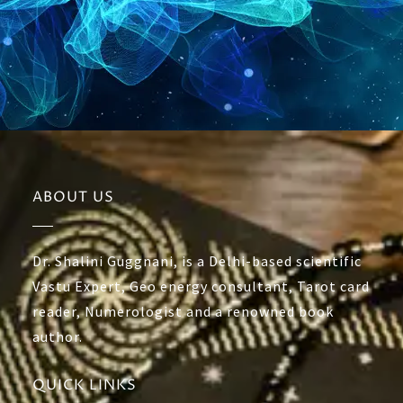
ABOUT US
Dr. Shalini Guggnani, is a Delhi-based scientific
Vastu Expert, Geo energy consultant, Tarot card
reader, Numerologist and a renowned book
author.
QUICK LINKS