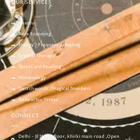
OUR SERVICES
Vaastu
Aura Scanning
Energy / Frequency Healing
Crystal Therapy
TarotCard Reading
Numerology
Switchwords /Magical Numbers
Geopathic Stress
CONNECT
Delhi - JE11, 1st floor, khirki main road ,Open