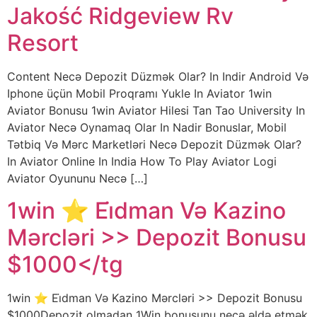
Jakość Ridgeview Rv
Resort
Content Necə Depozit Düzmək Olar? In Indir Android Və
Iphone üçün Mobil Proqramı Yukle In Aviator 1win
Aviator Bonusu 1win Aviator Hilesi Tan Tao University In
Aviator Necə Oynamaq Olar In Nadir Bonuslar, Mobil
Tətbiq Və Mərc Marketləri Necə Depozit Düzmək Olar?
In Aviator Online In India How To Play Aviator Logi
Aviator Oyununu Necə […]
1win ⭐ Ei̇dman Və Kazino
Mərcləri >> Depozit Bonusu
$1000</tg
1win ⭐ Ei̇dman Və Kazino Mərcləri >> Depozit Bonusu
$1000Depozit olmadan 1Win bonusunu necə əldə etmək