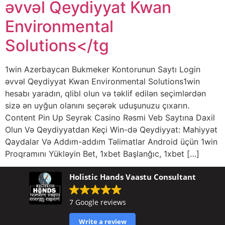
əvvəl Qeydiyyat Kwan
Environmental
Solutions</tg
1win Azerbaycan Bukmeker Kontorunun Saytı Login
əvvəl Qeydiyyat Kwan Environmental Solutions1win
hesabı yaradın, qlibl olun və təklif edilən seçimlərdən
sizə ən uyğun olanını seçərək uduşunuzu çıxarın.
Content Pin Up Seyrək Casino Rəsmi Veb Saytına Daxil
Olun Və Qeydiyyatdan Keçi Win-də Qeydiyyat: Mahiyyət
Qaydalar Və Addım-addım Təlimatlar Android üçün 1win
Proqramını Yükləyin Bet, 1xbet Başlanğıc, 1xbet […]
Holistic Hands Vaastu Consultant
7 Google reviews
Write a review