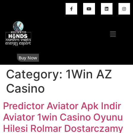
Buy Now
Category:
1Win AZ
Casino
Predictor Aviator Apk Indir
Aviator 1win Casino Oyunu
Hilesi Rolmar Dostarczamy