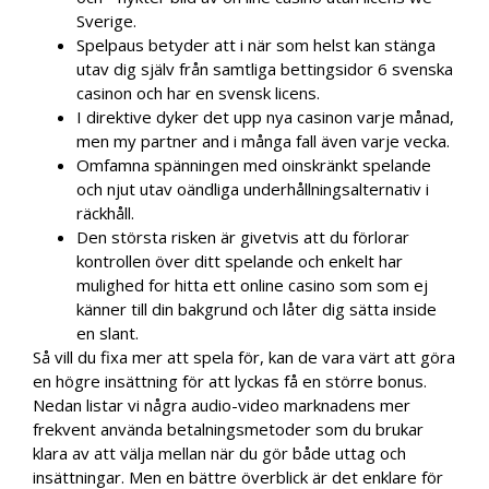
Sverige.
Spelpaus betyder att i när som helst kan stänga
utav dig själv från samtliga bettingsidor 6 svenska
casinon och har en svensk licens.
I direktive dyker det upp nya casinon varje månad,
men my partner and i många fall även varje vecka.
Omfamna spänningen med oinskränkt spelande
och njut utav oändliga underhållningsalternativ i
räckhåll.
Den största risken är givetvis att du förlorar
kontrollen över ditt spelande och enkelt har
mulighed for hitta ett online casino som som ej
känner till din bakgrund och låter dig sätta inside
en slant.
Så vill du fixa mer att spela för, kan de vara värt att göra
en högre insättning för att lyckas få en större bonus.
Nedan listar vi några audio-video marknadens mer
frekvent använda betalningsmetoder som du brukar
klara av att välja mellan när du gör både uttag och
insättningar. Men en bättre överblick är det enklare för