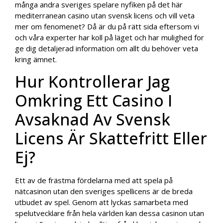
många andra sveriges spelare nyfiken på det här
mediterranean casino utan svensk licens och vill veta
mer om fenomenet? Då är du på rätt sida eftersom vi
och våra experter har koll på läget och har mulighed for
ge dig detaljerad information om allt du behöver veta
kring ämnet.
Hur Kontrollerar Jag
Omkring Ett Casino I
Avsaknad Av Svensk
Licens Är Skattefritt Eller
Ej?
Ett av de frästma fördelarna med att spela på
nätcasinon utan den sveriges spellicens är de breda
utbudet av spel. Genom att lyckas samarbeta med
spelutvecklare från hela världen kan dessa casinon utan