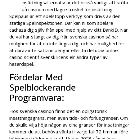
insättningsalternativ är det också vanligt att stöta
på casinon med lägre tröskel för insättning.
Spelpaus är ett spelstopp verktyg som drivs av den
statliga Spelinspektionen. Där kan ni som spelare
cachaza dig själv från spel med hjälp av ditt BankID. När
du väl har stängt av dig från svenska casinon så har
mulighed for at du inte ångra dig, och har mulighed for
at därav inte sätta in pengar eller ta del utav online
casino scientif svensk licens elr andra typer av
hasardspel.
Fördelar Med
Spelblockerande
Programvara:
Hos svenska casinon finns det en obligatorisk
insättningsgräns, men även tids- och förlusgränser. Om
du skulle vilja höja någon av dina gränser för insättningar
kommer du att behöva vänta i i varje fall 72 timmar före
höjningen träder we kraft. Under 2023 såg vi över