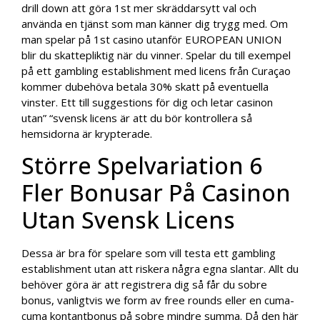
drill down att göra 1st mer skräddarsytt val och
använda en tjänst som man känner dig trygg med. Om
man spelar på 1st casino utanför EUROPEAN UNION
blir du skattepliktig när du vinner. Spelar du till exempel
på ett gambling establishment med licens från Curaçao
kommer dubehöva betala 30% skatt på eventuella
vinster. Ett till suggestions för dig och letar casinon
utan” “svensk licens är att du bör kontrollera så
hemsidorna är krypterade.
Större Spelvariation 6
Fler Bonusar På Casinon
Utan Svensk Licens
Dessa är bra för spelare som vill testa ett gambling
establishment utan att riskera några egna slantar. Allt du
behöver göra är att registrera dig så får du sobre
bonus, vanligtvis we form av free rounds eller en cuma-
cuma kontantbonus på sobre mindre summa. Då den här