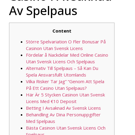
Av Spelpaus
Content
Större Spelvariation O Fler Bonusar På
Casinon Utan Svensk Licens
Fördelar å Nackdelar Med Online Casino
Utan Svensk Licens Och Spelpaus
Alternativ Till Spelpaus – Så Kan Du
Spela Ansvarsfullt Utomlands
Vilka Risker Tar Jag” “Genom Att Spela
På Ett Casino Utan Spelpaus?
Här Är 5 Stycken Casinon Utan Svensk
Licens Med €10 Deposit
Betting I Avsaknad Av Svensk Licens
Behandling Av Dina Personuppgifter
Med Spelpaus
Bästa Casinon Utan Svensk Licens Och
Spelpaus