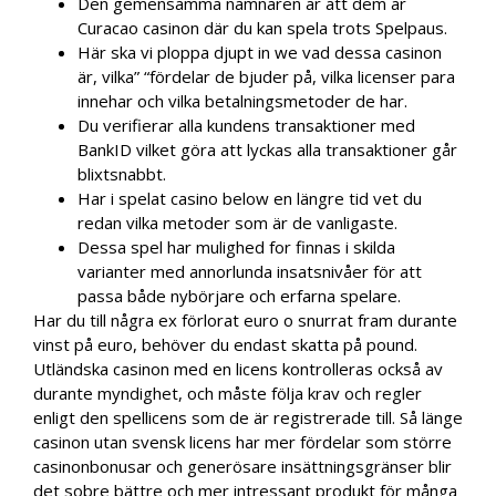
Den gemensamma nämnaren är att dem är
Curacao casinon där du kan spela trots Spelpaus.
Här ska vi ploppa djupt in we vad dessa casinon
är, vilka” “fördelar de bjuder på, vilka licenser para
innehar och vilka betalningsmetoder de har.
Du verifierar alla kundens transaktioner med
BankID vilket göra att lyckas alla transaktioner går
blixtsnabbt.
Har i spelat casino below en längre tid vet du
redan vilka metoder som är de vanligaste.
Dessa spel har mulighed for finnas i skilda
varianter med annorlunda insatsnivåer för att
passa både nybörjare och erfarna spelare.
Har du till några ex förlorat euro o snurrat fram durante
vinst på euro, behöver du endast skatta på pound.
Utländska casinon med en licens kontrolleras också av
durante myndighet, och måste följa krav och regler
enligt den spellicens som de är registrerade till. Så länge
casinon utan svensk licens har mer fördelar som större
casinonbonusar och generösare insättningsgränser blir
det sobre bättre och mer intressant produkt för många