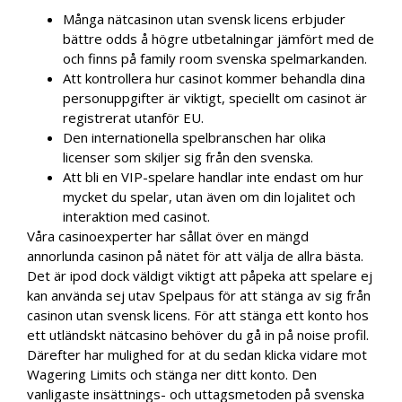
Många nätcasinon utan svensk licens erbjuder
bättre odds å högre utbetalningar jämfört med de
och finns på family room svenska spelmarkanden.
Att kontrollera hur casinot kommer behandla dina
personuppgifter är viktigt, speciellt om casinot är
registrerat utanför EU.
Den internationella spelbranschen har olika
licenser som skiljer sig från den svenska.
Att bli en VIP-spelare handlar inte endast om hur
mycket du spelar, utan även om din lojalitet och
interaktion med casinot.
Våra casinoexperter har sållat över en mängd
annorlunda casinon på nätet för att välja de allra bästa.
Det är ipod dock väldigt viktigt att påpeka att spelare ej
kan använda sej utav Spelpaus för att stänga av sig från
casinon utan svensk licens. För att stänga ett konto hos
ett utländskt nätcasino behöver du gå in på noise profil.
Därefter har mulighed for at du sedan klicka vidare mot
Wagering Limits och stänga ner ditt konto. Den
vanligaste insättnings- och uttagsmetoden på svenska