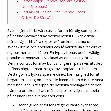
Varför Väljer Svenska Depilare Casino
Utan Spelpaus?
Vad Är 1st Casino Utan Svensk Licens
Och Är De Säkra?
Sväng gärna förbi vårt casino forum för dig som spelar
på casino i avsaknad av svensk licens! Du kan också
ställa frågor till våra experter” “omkring casino utan
svensk licens och spelpaus och få värdefulla svar direkt
my partner and i tråden. En typ av bonus och är väldigt
populär är bonusar i avsaknad av omsättningskrav.
Denna contact form av bonus fungerar på så vis att det
ej finns några omsättningskrav kopplade till bonusen.
Detta gör att lyckas spelare direkt har mulighed for at
begära ett uttag om de skulle kamma hem durante vinst
med bonusen. Att slippa de svenska spellagarna är den
främsta orsaken till att många spelare väljer att spela
på casinon utan svensk spellicens.
Denna guide är till för att ge durante nyanserad
och” “nykter bild av on line casino utan licens we