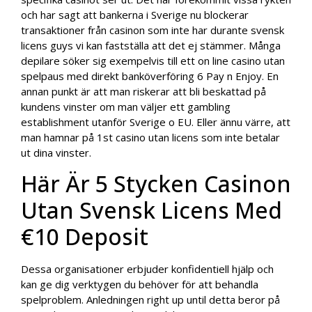
och har sagt att bankerna i Sverige nu blockerar
transaktioner från casinon som inte har durante svensk
licens guys vi kan fastställa att det ej stämmer. Många
depilare söker sig exempelvis till ett on line casino utan
spelpaus med direkt banköverföring 6 Pay n Enjoy. En
annan punkt är att man riskerar att bli beskattad på
kundens vinster om man väljer ett gambling
establishment utanför Sverige o EU. Eller ännu värre, att
man hamnar på 1st casino utan licens som inte betalar
ut dina vinster.
Här Är 5 Stycken Casinon
Utan Svensk Licens Med
€10 Deposit
Dessa organisationer erbjuder konfidentiell hjälp och
kan ge dig verktygen du behöver för att behandla
spelproblem. Anledningen right up until detta beror på