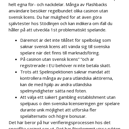
helt egna för- och nackdelar. Många av Flashbacks
användare besöker regelbundet olika casinon utan
svensk licens. Du har mulighed for at även göra
självtester hos Stödlinjen och kan indikera om ifall du
håller på att utveckla 1st problematiskt spelande.
Däremot är det inte tillåtet för spelbolag som
saknar svensk licens att vända sig till svenska
spelare när det finns till marknadsföring.
På casinon utan svensk licens” “och är
registrerade i EU behöver ni inte betala skatt.
Trots att Spelinspektionen saknar mandat att
kontrollera många av para utländska aktörerna,
kan de med hjälp av andra utländska
spelmyndigheter sätta ned foten.
Att välja ett säkert gambling establishment utan
spelpaus o den svenska licensieringen ger spelare
durante unik möjlighet att utforska fler
spelalternativ och högre bonusar.
Det här beror på hur verifieringsprocessen hos det
specifika casinot ser ut. Det har förekommit vissa rykten