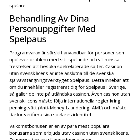
spelare.
Behandling Av Dina
Personuppgifter Med
Spelpaus
Programvaran är särskilt användbar för personer som
upplever problem med sitt spelande och vill minska
frestelsen att besöka spelrelaterade sajter. Casinon
utan svensk licens är inte anslutna till de svenska
självavstängningsverktyget Spelpaus. Detta innebär att
om du innehåller registrerat dig för Spelpaus i Sverige,
så gäller de inte på utländska casinon. Även casinon utan
svensk licens måste följa internationella regler kring
penningtvätt (Anti-Money Laundering, AML) och måste
därför verifiera sina spelares identitet.
Välkomstbonusen är en av para mest populära
bonusarna som erbjuds utav casinon utan svensk licens.
En normal typ av välkomstbonus är en