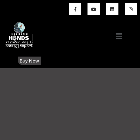
Buy Now