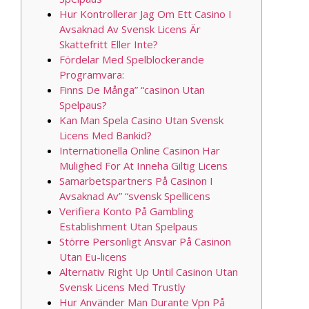
Hur Kontrollerar Jag Om Ett Casino I
Avsaknad Av Svensk Licens Är
Skattefritt Eller Inte?
Fördelar Med Spelblockerande
Programvara:
Finns De Många” “casinon Utan
Spelpaus?
Kan Man Spela Casino Utan Svensk
Licens Med Bankid?
Internationella Online Casinon Har
Mulighed For At Inneha Giltig Licens
Samarbetspartners På Casinon I
Avsaknad Av” “svensk Spellicens
Verifiera Konto På Gambling
Establishment Utan Spelpaus
Större Personligt Ansvar På Casinon
Utan Eu-licens
Alternativ Right Up Until Casinon Utan
Svensk Licens Med Trustly
Hur Använder Man Durante Vpn På