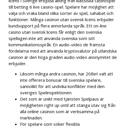
licens i Sverige erbjuda allting från klassiska casinospel
till betting 6 live casino-spel. Spelare har möjlighet att
välja och vraka bland olika sorter av spel, sahabat och
funktioner. Många casinon utan svensk licens erbjuder
kundsupport på flera annorlunda språk. Ett on-line
casino utan svensk licens får enligt den svenska
spellagen inte att använda svenska som sitt
kommunikationsspråk. En audio-video de främsta
fördelarna med att använda kryptovalutor på utländska
casinon är den höga graden audio-video anonymitet de
erbjuder.
Liksom många andra casinon, har 20Bet valt att
inte offerera bonusar till svenska spelare,
sannolikt för att undvika konflikter med den
sveriges Spelinspektionen.
Det som är unikt med tjänsten Spelpaus är
möjligheten right up until att stänga utav sig från
alla online casinon som är verksamma på
marknaden.
För spelare som söker flexibla