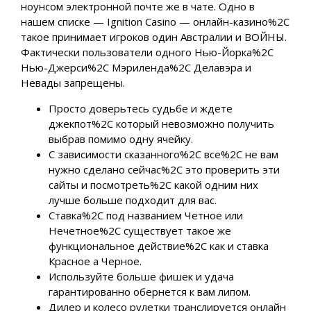
ноунсом электронной почте же в чате. Одно в
нашем списке — Ignition Casino — онлайн-казино%2C
такое принимает игроков один Австралии и ВОЙНЫ.
Фактически пользователи одного Нью-Йорка%2C
Нью-Джерси%2C Мэриленда%2C Делавэра и
Невады запрещены.
Просто доверьтесь судьбе и ждете
джекпот%2C который невозможно получить
выбрав помимо одну ячейку.
С зависимости сказанного%2C все%2C не вам
нужно сделано сейчас%2C это проверить эти
сайты и посмотреть%2C какой одним них
лучше больше подходит для вас.
Ставка%2C под названием Четное или
Нечетное%2C существует такое же
функциональное действие%2C как и ставка
Красное а Черное.
Используйте больше фишек и удача
гарантированно обернется к вам липом.
Дилер и колесо рулетки транслируется онлайн