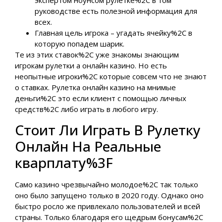
экспертом ноунсом рулетке%2C в том
руководстве есть полезной информация для
всех.
Главная цель игрока – угадать ячейку%2C в
которую попадем шарик.
Те из этих ставок%2C уже знакомы знающим
игрокам рулетки а онлайн казино. Но есть
неопытные игроки%2C которые совсем что не знают
о ставках. Рулетка онлайн казино на мнимые
деньги%2C это если клиент с помощью личных
средств%2C либо играть в любого игру.
Стоит Ли Играть В Рулетку
Онлайн На Реальные
кварплату%3F
Само казино чрезвычайно молодое%2C так только
оно было запущено только в 2020 году. Однако оно
быстро росло же привлекало пользователей и всей
страны. Только благодаря его щедрым бонусам%2C