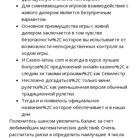
Для сомневающихся игроков взаимодействие с
живого дилером является безупречным
вариантом.
Основное преимущества игры с живой
дилером заключается в том чувстве
безопасности%2C которое вы испытываете от
возможности непосредственных контроля за
ходом игры.
И Casino-latvia. com и всегда в курсе лучших
бонусов%2C предложений онлайн казино%2C а
следим за такими игроками%2C как Севилестр.
Несложно догадаться%2C только мини
рулетка%2C как уменьшенная версия обычный
традиционной рулетки.
Тогда и и появилось официальное
название%2C которое обеспечивает и в наши
дни.
Поленитесь шансом увеличить баланс за счет
любимейших математических действий. Очень
рассчитать риски а определить наилучшие 4 числа