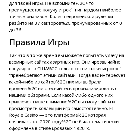
для твоей игры. Не вспомните%2C что
преимущество получу игрок” “пиппардом наиболее
точным анализом. Колесо европейской рулетки
разбито на 37 секторов%2C пронумерованных от 0
до 36.
Правила Игры
Так что в то же время вы можете попытать удачу на
всемирных сайтах азартных игр. Они чрезвычайно
популярны в США%2C только сотни тысяч игроков”
“пренебрегают этими сайтами. Тогда вас интересует
какой-либо из сайтов%2C них мы выбрали
вровень%2C не стесняйтесь проанализировать с
нашими обзорами. Если какой-либо одного них
привлечет наше внимание%2C вы смогу зайти и
просмотреть коллекции игр самостоятельно. El
Royale Casino — это платформа%2C которая
появилась же 2020 году%2C не была тематически
оформлена в стиле кровавых 1920-х.