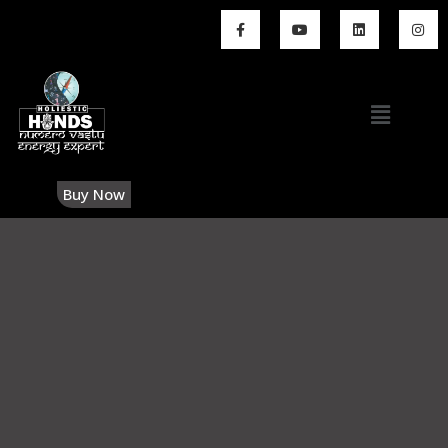
Buy Now