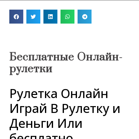
Бесплатные Онлайн-
рулетки
Рулетка Онлайн
Играй В Рулетку и
Деньги Или
бесплатно