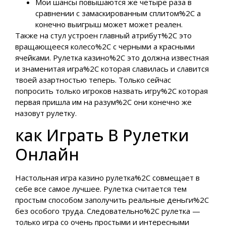
Мои шансы повышаются же четыре раза в
сравнении с замаскированным сплитом%2C а
конечно выигрыш может может реален.
Также на стул устроен главный атрибут%2C это
вращающееся колесо%2C с черными а красными
ячейками. Рулетка казино%2C это должна известная
и знаменитая игра%2C которая славилась и славится
твоей азартностью теперь. Только сейчас
попросить только игроков назвать игру%2C которая
первая пришла им на разум%2C они конечно же
назовут рулетку.
как Играть В Рулетки
Онлайн
Настольная игра казино рулетка%2C совмещает в
себе все самое лучшее. Рулетка считается тем
простым способом заполучить реальные деньги%2C
без особого труда. Следовательно%2C рулетка —
только игра со очень простыми и интересными