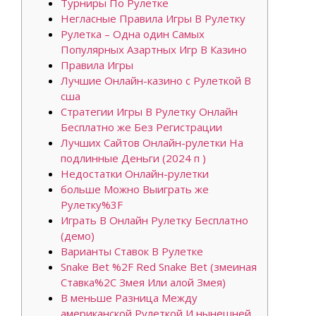
Турниры По Рулетке
Негласные Правила Игры В Рулетку
Рулетка – Одна один Самых
Популярных Азартных Игр В Казино
Правила Игры
Лучшие Онлайн-казино с Рулеткой В ​​
сша
Стратегии Игры В Рулетку Онлайн
Бесплатно же Без Регистрации
Лучших Сайтов Онлайн-рулетки На
подлинные Деньги (2024 п )
Недостатки Онлайн-рулетки
больше Можно Выиграть же
Рулетку%3F
Играть В Онлайн Рулетку Бесплатно
(демо)
Варианты Ставок В Рулетке
Snake Bet %2F Red Snake Bet (змеиная
Ставка%2C Змея Или алой Змея)
В меньше Разница Между
американской Рулеткой И нынешней