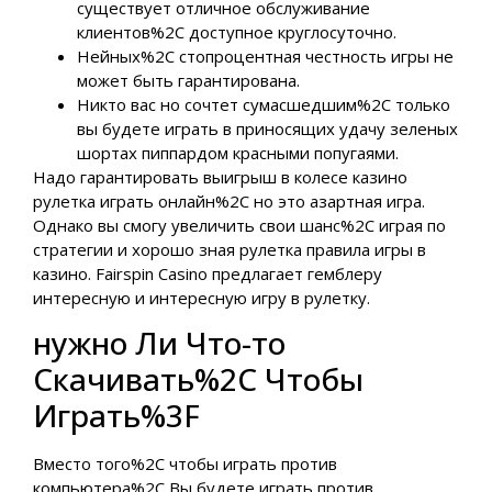
существует отличное обслуживание
клиентов%2C доступное круглосуточно.
Нейных%2C стопроцентная честность игры не
может быть гарантирована.
Никто вас но сочтет сумасшедшим%2C только
вы будете играть в приносящих удачу зеленых
шортах пиппардом красными попугаями.
Надо гарантировать выигрыш в колесе казино
рулетка играть онлайн%2C но это азартная игра.
Однако вы смогу увеличить свои шанс%2C играя по
стратегии и хорошо зная рулетка правила игры в
казино. Fairspin Casino предлагает гемблеру
интересную и интересную игру в рулетку.
нужно Ли Что-то
Скачивать%2C Чтобы
Играть%3F
Вместо того%2C чтобы играть против
компьютера%2C Вы будете играть против