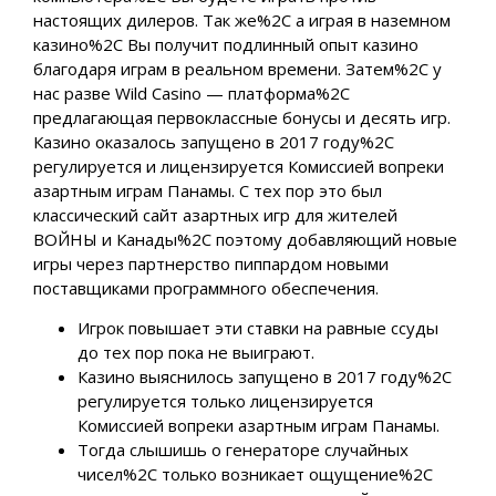
настоящих дилеров. Так же%2C а играя в наземном
казино%2C Вы получит подлинный опыт казино
благодаря играм в реальном времени. Затем%2C у
нас разве Wild Casino — платформа%2C
предлагающая первоклассные бонусы и десять игр.
Казино оказалось запущено в 2017 году%2C
регулируется и лицензируется Комиссией вопреки
азартным играм Панамы. С тех пор это был
классический сайт азартных игр для жителей
ВОЙНЫ и Канады%2C поэтому добавляющий новые
игры через партнерство пиппардом новыми
поставщиками программного обеспечения.
Игрок повышает эти ставки на равные ссуды
до тех пор пока не выиграют.
Казино выяснилось запущено в 2017 году%2C
регулируется только лицензируется
Комиссией вопреки азартным играм Панамы.
Тогда слышишь о генераторе случайных
чисел%2C только возникает ощущение%2C