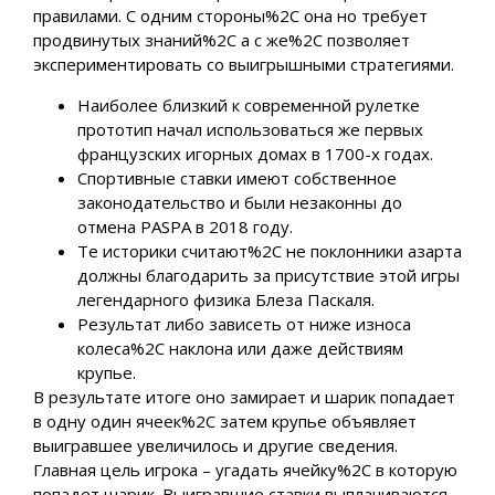
правилами. С одним стороны%2C она но требует
продвинутых знаний%2C а с же%2C позволяет
экспериментировать со выигрышными стратегиями.
Наиболее близкий к современной рулетке
прототип начал использоваться же первых
французских игорных домах в 1700-х годах.
Спортивные ставки имеют собственное
законодательство и были незаконны до
отмена PASPA в 2018 году.
Те историки считают%2C не поклонники азарта
должны благодарить за присутствие этой игры
легендарного физика Блеза Паскаля.
Результат либо зависеть от ниже износа
колеса%2C наклона или даже действиям
крупье.
В результате итоге оно замирает и шарик попадает
в одну один ячеек%2C затем крупье объявляет
выигравшее увеличилось и другие сведения.
Главная цель игрока – угадать ячейку%2C в которую
попадет шарик. Выигравшие ставки выплачиваются