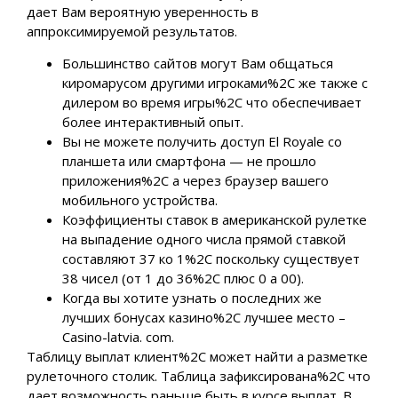
дает Вам вероятную уверенность в
аппроксимируемой результатов.
Большинство сайтов могут Вам общаться
киромарусом другими игроками%2C же также с
дилером во время игры%2C что обеспечивает
более интерактивный опыт.
Вы не можете получить доступ El Royale со
планшета или смартфона — не прошло
приложения%2C а через браузер вашего
мобильного устройства.
Коэффициенты ставок в американской рулетке
на выпадение одного числа прямой ставкой
составляют 37 ко 1%2C поскольку существует
38 чисел (от 1 до 36%2C плюс 0 а 00).
Когда вы хотите узнать о последних же
лучших бонусах казино%2C лучшее место –
Casino-latvia. com.
Таблицу выплат клиент%2C может найти а разметке
рулеточного столик. Таблица зафиксирована%2C что
дает возможность раньше быть в курсе выплат. В