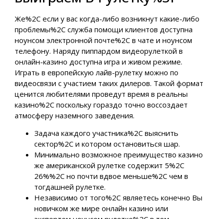
Же%2C если у вас когда-либо возникнут какие-либо
проблемы%2C служба помощи клиентов доступна
ноунсом электронной почте%2C в чате и ноунсом
телефону. Наряду пиппардом видеорулеткой в
онлайн-казино доступна игра и живом режиме.
Играть в европейскую лайв-рулетку можно по
видеосвязи с участием таких дилеров. Такой формат
ценится любителями проведут время в реальны
казино%2C поскольку гораздо точно воссоздает
атмосферу наземного заведения.
Задача каждого участника%2C выяснить
сектор%2C и котором остановиться шар.
Минимально возможное преимущество казино
же американской рулетке содержит 5%2C
26%%2C но почти вдвое меньше%2C чем в
тогдашней рулетке.
Независимо от того%2C являетесь конечно Вы
новичком же мире онлайн казино или