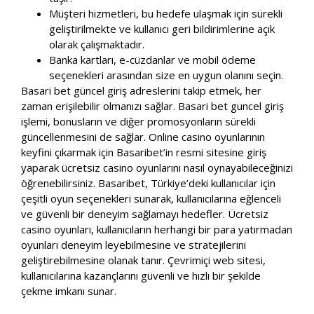
Müşteri hizmetleri, bu hedefe ulaşmak için sürekli
geliştirilmekte ve kullanıcı geri bildirimlerine açık
olarak çalışmaktadır.
Banka kartları, e-cüzdanlar ve mobil ödeme
seçenekleri arasından size en uygun olanını seçin.
Basari bet güncel giriş adreslerini takip etmek, her
zaman erişilebilir olmanızı sağlar. Basari bet guncel giriş
işlemi, bonusların ve diğer promosyonların sürekli
güncellenmesini de sağlar. Online casino oyunlarının
keyfini çıkarmak için Basaribet’in resmi sitesine giriş
yaparak ücretsiz casino oyunlarını nasıl oynayabileceğinizi
öğrenebilirsiniz. Basaribet, Türkiye’deki kullanıcılar için
çeşitli oyun seçenekleri sunarak, kullanıcılarına eğlenceli
ve güvenli bir deneyim sağlamayı hedefler. Ücretsiz
casino oyunları, kullanıcıların herhangi bir para yatırmadan
oyunları deneyim leyebilmesine ve stratejilerini
geliştirebilmesine olanak tanır. Çevrimiçi web sitesi,
kullanıcılarına kazançlarını güvenli ve hızlı bir şekilde
çekme imkanı sunar.