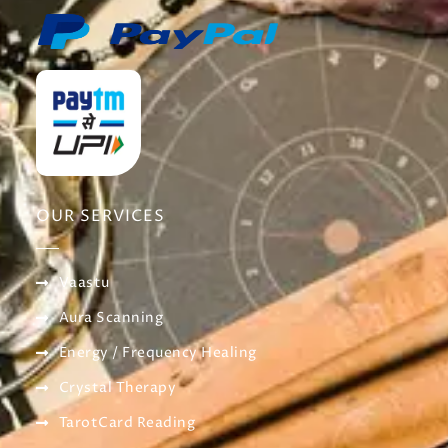
OUR SERVICES
Vaastu
Aura Scanning
Energy / Frequency Healing
Crystal Therapy
TarotCard Reading