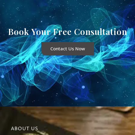
Book Your Free Consultation
Contact Us Now
ABOUT US