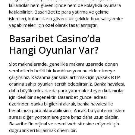
kullanıcılar hem güven içinde hem de kolaylıkla oyunlara
katılabilirler. BasariBet’te para yatırma ve çekme
işlemleri, kullanıcıların güvenli bir şekilde finansal işlemler
yapabilmeleri için özel olarak tasarlanmıştır.
Basaribet Casino’da
Hangi Oyunlar Var?
Slot makinelerinde, genellikle makara üzerinde dönen
sembollerin belirli bir kombinasyonunu elde etmeye
çalışırsınız. Kazanma şansınızı artırmak için yüksek RTP
oranına sahip oyunları tercih edebilirsiniz. Banka havalesi,
daha büyük miktarlarda para yatırmak isteyen kullanıcılar
için ideal bir seçenektir. Basaribet güncel adresi
üzerinden banka bilgilerini alarak, banka havalesi ile
hesabınıza para aktarabilirsiniz. Ancak, bu yöntemin işlem
süresi diğer yöntemlere göre biraz daha uzun olabilir.
Basaribet’in orjinal ve resmi web sitesine erişmek için
doğru linkleri kullanmak önemlidir.