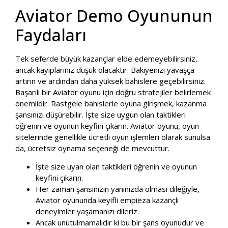
Aviator Demo Oyununun
Faydaları
Tek seferde büyük kazançlar elde edemeyebilirsiniz,
ancak kayıplarınız düşük olacaktır. Bakiyenizi yavaşça
artırın ve ardından daha yüksek bahislere geçebilirsiniz.
Başarılı bir Aviator oyunu için doğru stratejiler belirlemek
önemlidir. Rastgele bahislerle oyuna girişmek, kazanma
şansınızı düşürebilir. İşte size uygun olan taktikleri
öğrenin ve oyunun keyfini çıkarın. Aviator oyunu, oyun
sitelerinde genellikle ücretli oyun işlemleri olarak sunulsa
da, ücretsiz oynama seçeneği de mevcuttur.
İşte size uyan olan taktikleri öğrenin ve oyunun
keyfini çıkarın.
Her zaman şansınızın yanınızda olması dileğiyle,
Aviator oyununda keyifli empieza kazançlı
deneyimler yaşamanızı dileriz.
Ancak unutulmamalıdır ki bu bir şans oyunudur ve