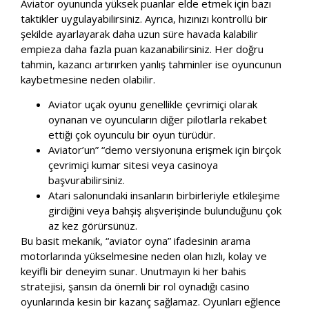
Aviator oyununda yüksek puanlar elde etmek için bazı
taktikler uygulayabilirsiniz. Ayrıca, hızınızı kontrollü bir
şekilde ayarlayarak daha uzun süre havada kalabilir
empieza daha fazla puan kazanabilirsiniz. Her doğru
tahmin, kazancı artırırken yanlış tahminler ise oyuncunun
kaybetmesine neden olabilir.
Aviator uçak oyunu genellikle çevrimiçi olarak
oynanan ve oyuncuların diğer pilotlarla rekabet
ettiği çok oyunculu bir oyun türüdür.
Aviator’un” “demo versiyonuna erişmek için birçok
çevrimiçi kumar sitesi veya casinoya
başvurabilirsiniz.
Atari salonundaki insanların birbirleriyle etkileşime
girdiğini veya bahşiş alışverişinde bulunduğunu çok
az kez görürsünüz.
Bu basit mekanik, “aviator oyna” ifadesinin arama
motorlarında yükselmesine neden olan hızlı, kolay ve
keyifli bir deneyim sunar. Unutmayın ki her bahis
stratejisi, şansın da önemli bir rol oynadığı casino
oyunlarında kesin bir kazanç sağlamaz. Oyunları eğlence