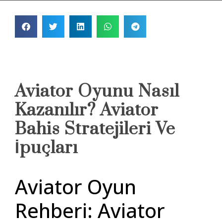
Aviator Oyunu Nasıl
Kazanılır? Aviator
Bahis Stratejileri Ve
İpuçları
Aviator Oyun
Rehberi: Aviator