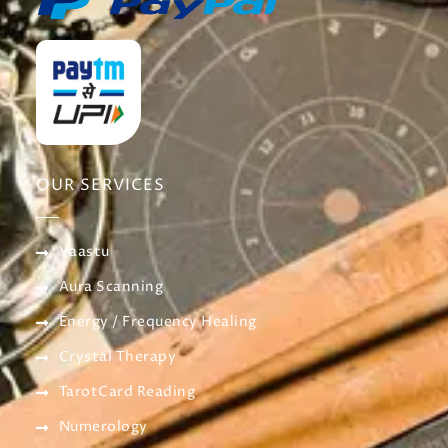
OUR SERVICES
Vaastu
Aura Scanning
Energy / Frequency Healing
Crystal Therapy
TarotCard Reading
Numerology