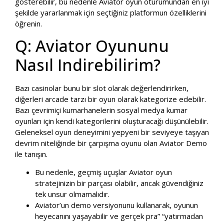
gösterebilir, bu nedenle Aviator oyun oturumundan en iyi
şekilde yararlanmak için seçtiğiniz platformun özelliklerini
öğrenin.
Q: Aviator Oyununu
Nasıl Indirebilirim?
Bazı casinolar bunu bir slot olarak değerlendirirken,
diğerleri arcade tarzı bir oyun olarak kategorize edebilir.
Bazı çevrimiçi kumarhanelerin sosyal medya kumar
oyunları için kendi kategorilerini oluşturacağı düşünülebilir.
Geleneksel oyun deneyimini yepyeni bir seviyeye taşıyan
devrim niteliğinde bir çarpışma oyunu olan Aviator Demo
ile tanışın.
Bu nedenle, geçmiş uçuşlar Aviator oyun
stratejinizin bir parçası olabilir, ancak güvendiğiniz
tek unsur olmamalıdır.
Aviator’un demo versiyonunu kullanarak, oyunun
heyecanını yaşayabilir ve gerçek pra” “yatırmadan