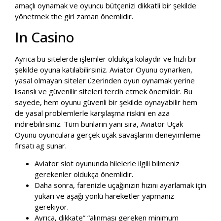
amaçlı oynamak ve oyuncu bütçenizi dikkatli bir şekilde
yönetmek the girl zaman önemlidir.
In Casino
Ayrıca bu sitelerde işlemler oldukça kolaydır ve hızlı bir
şekilde oyuna katılabilirsiniz. Aviator Oyunu oynarken,
yasal olmayan siteler üzerinden oyun oynamak yerine
lisanslı ve güvenilir siteleri tercih etmek önemlidir. Bu
sayede, hem oyunu güvenli bir şekilde oynayabilir hem
de yasal problemlerle karşılaşma riskini en aza
indirebilirsiniz. Tüm bunların yanı sıra, Aviator Uçak
Oyunu oyunculara gerçek uçak savaşlarını deneyimleme
fırsatı ag sunar.
Aviator slot oyununda hilelerle ilgili bilmeniz
gerekenler oldukça önemlidir.
Daha sonra, farenizle uçağınızın hızını ayarlamak için
yukarı ve aşağı yönlü hareketler yapmanız
gerekiyor.
Ayrıca, dikkate” “alınması gereken minimum