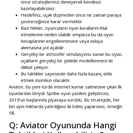
önce stratejilerinizi deneyerek kendinizi
hazırlayabilirsiniz.
Hedefiniz, uçak düşmeden önce ne zaman paraya
çevireceğinize karar vermektir.
Bazı hileler, oyuncuların oyun kurallarını ihlal
etmelerine neden olabilir empieza bu da oyun
hesaplarının engellenmesine veya askıya
alınmasına yol açabilir.
Gerçekçi bir atmosfer simülasyonu sunan bu oyun,
uçakların gerçekçi bir şekilde modellenmesi ile
dikkat çekiyor.
Bu taktikler sayesinde daha fazla kazanç elde
etmek mümkün olacaktır.
Aviator, bu yeni türde internet kumar sahnesine çıkan ilk
oyunlardan biriydi. Spribe oyun yazılımı geliştiricisi,
2019’un başlarında piyasaya sürüldü. Bu stratejide, her
biri aynı miktarda yatırdığınız iki bahis yaparsınız, örneğin
5$.
Q: Aviator Oyununda Hangi