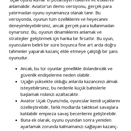
anlamalıdır. Aviator’un demo versiyonu, gerçek para
yatırmadan oyunu oynamanıza olanak tanır. Bu
versiyonda, oyunun tüm özelliklerini ve heyecanını
deneyimleyebilirsiniz, ancak gerçek para kullanmadan
oynarsınız. Bu, oyunun dinamiklerini anlamak ve
stratejiler geliştirmek için harika bir fırsattır. Bu oyun,
oyuncuların belirli bir süre boyunca fine art arda doğru
tahminler yaparak kazanç elde etmeye çalıştığı bir şans
oyunudur.
Ancak, bu tür oyunlar genellikle dolandırıcılık ve
güvenlik endişelerine neden olabilir.
Uçağın yüksekte olduğu anlarda kazancınızı almak
isteyebilirsiniz, bu nedenle küçük bahislerle
başlamak riskinizi azaltacaktır.
Aviator Uçak Oyunu’nda, oyuncular kendi uçaklarını
özelleştirebilir, farklı modlarda taktiksel savaşlara
katılabilir empieza savaş becerilerini geliştirebilir.
Buna ek olarak, oyunu oyundan sonra yeniden
ayarlamak zorunda kalmamanızı sağlayan kazanç-