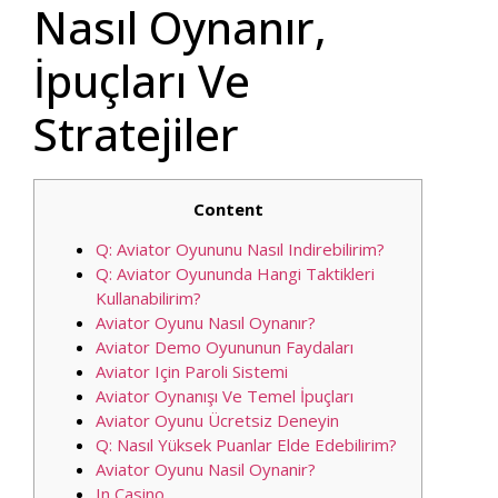
Nasıl Oynanır,
İpuçları Ve
Stratejiler
Content
Q: Aviator Oyununu Nasıl Indirebilirim?
Q: Aviator Oyununda Hangi Taktikleri
Kullanabilirim?
Aviator Oyunu Nasıl Oynanır?
Aviator Demo Oyununun Faydaları
Aviator Için Paroli Sistemi
Aviator Oynanışı Ve Temel İpuçları
Aviator Oyunu Ücretsiz Deneyin
Q: Nasıl Yüksek Puanlar Elde Edebilirim?
Aviator Oyunu Nasil Oynanir?
In Casino