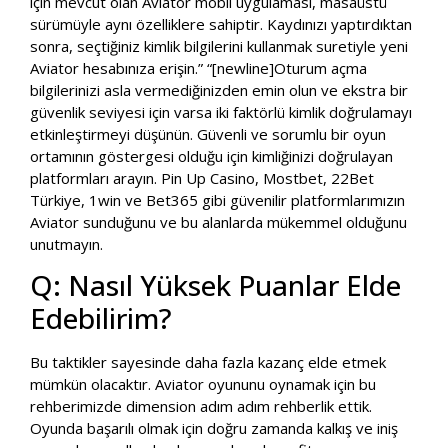
için mevcut olan Aviator mobil uygulaması, masaüstü
sürümüyle aynı özelliklere sahiptir. Kaydınızı yaptırdıktan
sonra, seçtiğiniz kimlik bilgilerini kullanmak suretiyle yeni
Aviator hesabınıza erişin.” “[newline]Oturum açma
bilgilerinizi asla vermediğinizden emin olun ve ekstra bir
güvenlik seviyesi için varsa iki faktörlü kimlik doğrulamayı
etkinleştirmeyi düşünün. Güvenli ve sorumlu bir oyun
ortamının göstergesi olduğu için kimliğinizi doğrulayan
platformları arayın. Pin Up Casino, Mostbet, 22Bet
Türkiye, 1win ve Bet365 gibi güvenilir platformlarımızın
Aviator sunduğunu ve bu alanlarda mükemmel olduğunu
unutmayın.
Q: Nasıl Yüksek Puanlar Elde
Edebilirim?
Bu taktikler sayesinde daha fazla kazanç elde etmek
mümkün olacaktır. Aviator oyununu oynamak için bu
rehberimizde dimension adım adım rehberlik ettik.
Oyunda başarılı olmak için doğru zamanda kalkış ve iniş