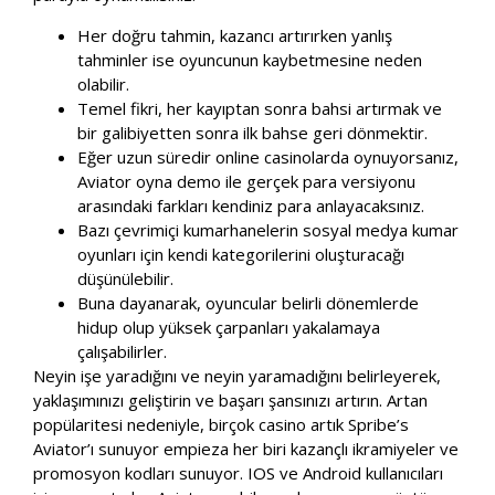
Her doğru tahmin, kazancı artırırken yanlış
tahminler ise oyuncunun kaybetmesine neden
olabilir.
Temel fikri, her kayıptan sonra bahsi artırmak ve
bir galibiyetten sonra ilk bahse geri dönmektir.
Eğer uzun süredir online casinolarda oynuyorsanız,
Aviator oyna demo ile gerçek para versiyonu
arasındaki farkları kendiniz para anlayacaksınız.
Bazı çevrimiçi kumarhanelerin sosyal medya kumar
oyunları için kendi kategorilerini oluşturacağı
düşünülebilir.
Buna dayanarak, oyuncular belirli dönemlerde
hidup olup yüksek çarpanları yakalamaya
çalışabilirler.
Neyin işe yaradığını ve neyin yaramadığını belirleyerek,
yaklaşımınızı geliştirin ve başarı şansınızı artırın. Artan
popülaritesi nedeniyle, birçok casino artık Spribe’s
Aviator’ı sunuyor empieza her biri kazançlı ikramiyeler ve
promosyon kodları sunuyor. IOS ve Android kullanıcıları