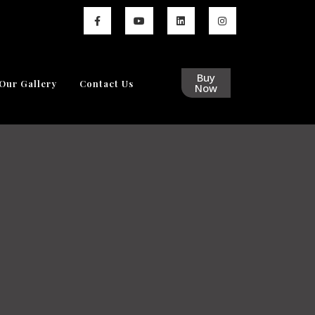
Buy
Our Gallery
Contact Us
Now