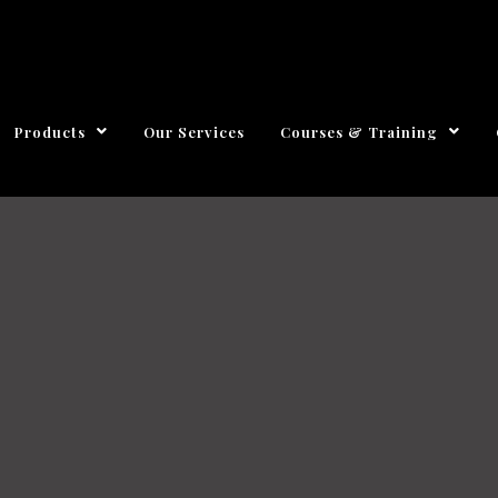
Products
Our Services
Courses & Training