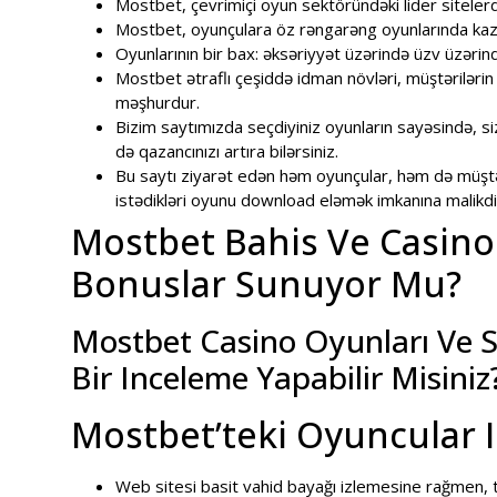
Mostbet, çevrimiçi oyun sektöründəki lider sitelerdə
Mostbet, oyunçulara öz rəngarəng oyunlarında kaz
Oyunlarının bir bax: əksəriyyət üzərində üzv üzəri
Mostbet ətraflı çeşiddə idman növləri, müştərilərin 
məşhurdur.
Bizim saytımızda seçdiyiniz oyunların sayəsində, 
də qazancınızı artıra bilərsiniz.
Bu saytı ziyarət edən həm oyunçular, həm də müşt
istədikləri oyunu download eləmək imkanına malikdir
Mostbet Bahis Ve Casino
Bonuslar Sunuyor Mu?
Mostbet Casino Oyunları Ve 
Bir Inceleme Yapabilir Misiniz
Mostbet’teki Oyuncular I
Web sitesi basit vahid bayağı izlemesine rağmen, tür