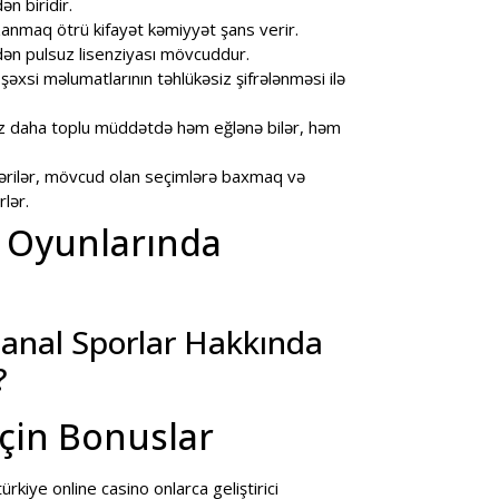
n biridir.
anmaq ötrü kifayət kəmiyyət şans verir.
ndən pulsuz lisenziyası mövcuddur.
şəxsi məlumatlarının təhlükəsiz şifrələnməsi ilə
siz daha toplu müddətdə həm eğlənə bilər, həm
ərilər, mövcud olan seçimlərə baxmaq və
lər.
 Oyunlarında
Sanal Sporlar Hakkında
?
çin Bonuslar
kiye online casino onlarca geliştirici