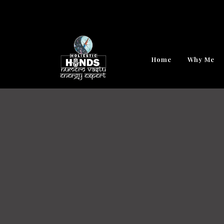
Home
Why Me