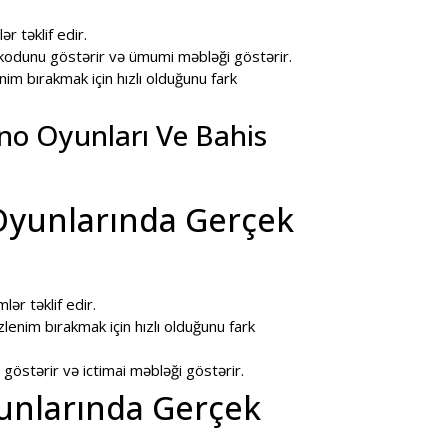
 təklif edir.
 kodunu göstərir və ümumi məbləği göstərir.
nim bırakmak için hızlı olduğunu fark
no Oyunları Ve Bahis
Oyunlarında Gerçek
r təklif edir.
lenim bırakmak için hızlı olduğunu fark
göstərir və ictimai məbləği göstərir.
unlarında Gerçek