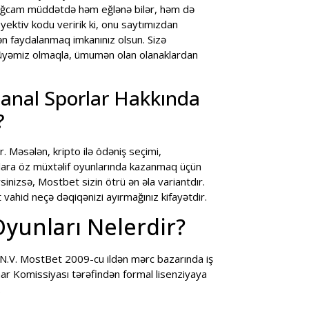
 yiğcam müddətdə həm eğlənə bilər, həm də
byektiv kodu veririk ki, onu saytımızdan
n faydalanmaq imkanınız olsun. Sizə
ə üyəmiz olmaqla, ümumən olan olanaklardan
Sanal Sporlar Hakkında
?
. Məsələn, kripto ilə ödəniş seçimi,
nçulara öz müxtəlif oyunlarında kazanmaq üçün
inizsə, Mostbet sizin ötrü ən əla variantdır.
vahid neçə dəqiqənizi ayırmağınız kifayətdir.
yunları Nelerdir?
 N.V. MostBet 2009-cu ildən mərc bazarında iş
 Komissiyası tərəfindən formal lisenziyaya
.