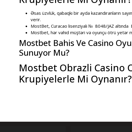
Əsas üzvlük, qabaqkı bir ayda kazandıranların say
verir.
MostBet, Curacao lisenziyalı № 8048/JAZ altında 
Mostbet, hər vahid müştəri və oyunçu ötrü yetər mi
Mostbet Bahis Ve Casino Oyu
Sunuyor Mu?
Mostbet Obrazli Casino 
Krupiyelerle Mi Oynanır?