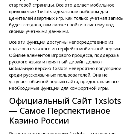
стартовой страницы. Все это делает мобильное
приложение 1xslots идеальным выбором для
ценителей азартных игр. Как только учетная запись
будет создана, вам сможет войти в систему под
своими учетными данными.
Все эти функции доступны непосредственно из
пользовательского интерфейса мобильной версии.
Обилие элементов игрового процесса, поддержка
русского языка и приятный дизайн делают
мобильную версию 1xslots невероятно популярной
среди русскоязычных пользователей. Она не
уступает обычной версии сайта, предоставляя все
необходимые функции для комфортной игры.
Официальный Сайт 1xslots
— Самое Перспективное
Казино России
Регистрация в приложении 1xslots – это простая