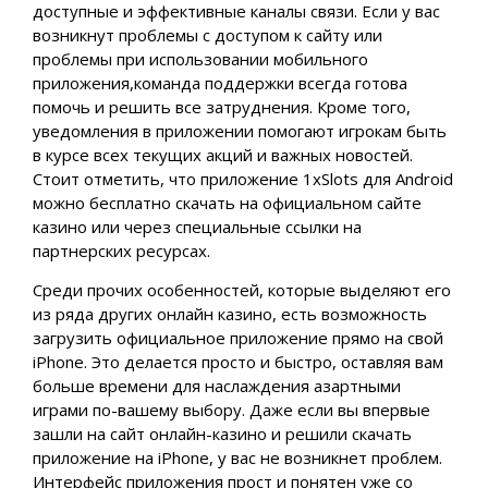
доступные и эффективные каналы связи. Если у вас
возникнут проблемы с доступом к сайту или
проблемы при использовании мобильного
приложения,команда поддержки всегда готова
помочь и решить все затруднения. Кроме того,
уведомления в приложении помогают игрокам быть
в курсе всех текущих акций и важных новостей.
Стоит отметить, что приложение 1xSlots для Android
можно бесплатно скачать на официальном сайте
казино или через специальные ссылки на
партнерских ресурсах.
Среди прочих особенностей, которые выделяют его
из ряда других онлайн казино, есть возможность
загрузить официальное приложение прямо на свой
iPhone. Это делается просто и быстро, оставляя вам
больше времени для наслаждения азартными
играми по-вашему выбору. Даже если вы впервые
зашли на сайт онлайн-казино и решили скачать
приложение на iPhone, у вас не возникнет проблем.
Интерфейс приложения прост и понятен уже со