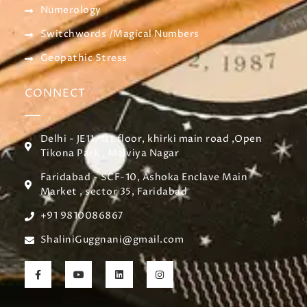
Numerology
Switchwords /Magical Numbers
Geopathic Stress
CONNECT
Delhi - JE11, 1st floor, khirki main road ,Open
Tikona Park , Malviya Nagar
Faridabad - SCF-10, Ashoka Enclave Main
Market , sector 35, Faridabad
+91 9810086867
ShaliniGuggnani@gmail.com