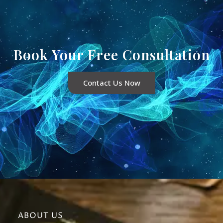
Book Your Free Consultation
Contact Us Now
ABOUT US