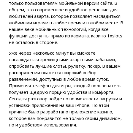
только пользователям мобильной версии сайта. В
общем, это современное и удобное решение для
любителей азарта, которое позволяет насладиться
любимыми играми в любое время и в любом месте. В
нашем веке мобильных технологий, когда все
функции доступны прямо из кармана, казино 1xslots
не осталось в стороне.
Уже через несколько минут вы сможете
наслаждаться зрелищными азартными забавами,
опробовать лучшие слоты, рулетку, покер. В вашем
распоряжении окажется широкий выбор
развлечений, доступных в любое время суток.
Применяя телефон для игры, каждый пользователь
получает щедрую порцию удобства и комфорта.
Сегодня разговор пойдет о возможности загрузки и
установки приложения на ваш iPhone. По этой
причине было разработано приложение казино,
которое вам понравится не только своим дизайном,
но и удобством использования.