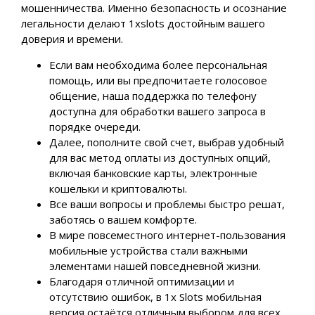
мошенничества. Именно безопасность и осознание
легальности делают 1xslots достойным вашего
доверия и времени.
Если вам необходима более персональная
помощь, или вы предпочитаете голосовое
общение, наша поддержка по телефону
доступна для обработки вашего запроса в
порядке очереди.
Далее, пополните свой счет, выбрав удобный
для вас метод оплаты из доступных опций,
включая банковские карты, электронные
кошельки и криптовалюты.
Все ваши вопросы и проблемы быстро решат,
заботясь о вашем комфорте.
В мире повсеместного интернет-пользования
мобильные устройства стали важными
элементами нашей повседневной жизни.
Благодаря отличной оптимизации и
отсутствию ошибок, в 1x Slots мобильная
версия остаётся отличным выбором для всех