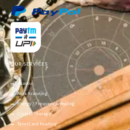
OUR SERVICES
Vaastu
Aura Scanning
Energy / Frequency Healing
Crystal Therapy
TarotCard Reading