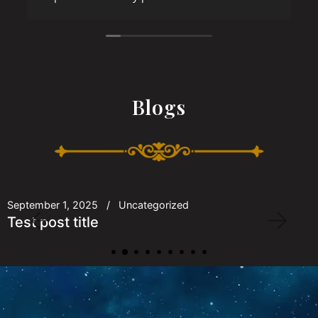
Blogs
September 1, 2025
Uncategorized
Test post title