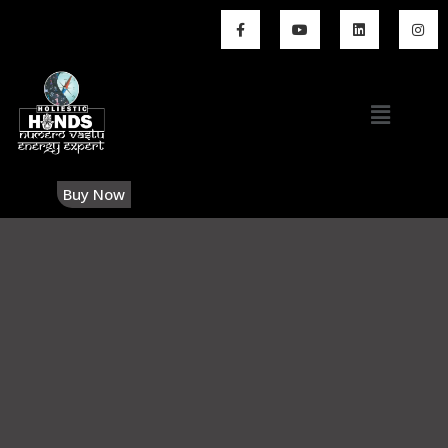
Buy Now