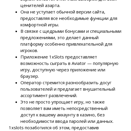
ценителей азарта.
Она не уступает обычной версии сайта,
предоставляя все необходимые функции для
комфортной игры.
В связке с щедрыми бонусами и специальными
предложениями, это делает данный
платформу особенно привлекательной для
игроков.
Приложение 1xSlots предоставляет
возможность сыграть в Aviator — популярную
игру, доступную через приложение или
браузер.
Оператор стремится разнообразить досуг
пользователей и предлагает внушительный
ассортимент развлечений.
Это не просто упрощает игру, но также
позволяет вам иметь непосредственный
доступ к вашему аккаунту в казино, без
необходимости ввода паролей или данных.
1xslots позаботился об этом, предоставив